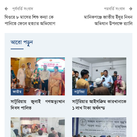
পূর্ববর্তি সংবাদ
পরবর্তি সংবাদ
ঘিওরে ৮ মাসের শিশু কন্যা কে
মানিকগঞ্জে জাতীয় ইঁদুর নিধন
পানিতে ফেলে হত্যার অভিযোগ
অভিযান উপলক্ষে র‌্যালি
আরো পড়ুুন
জাতীয়
সাটুরিয়া
সাটুরিয়ায় জুলাই গণঅভ্যুত্থান
সাটুরিয়ার আইসক্রিম কারখানাকে
দিবস পালিত
১ লাখ টাকা অর্থদন্ড