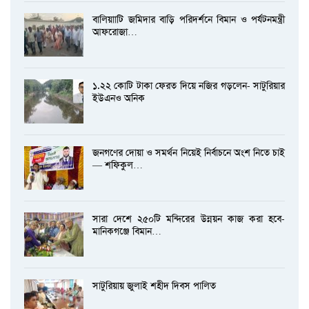
বালিয়াাটি জমিদার বাড়ি পরিদর্শনে বিমান ও পর্যটনমন্ত্রী
আফরোজা…
১.২২ কোটি টাকা ফেরত দিয়ে নজির গড়লেন- সাটুরিয়ার
ইউএনও অনিক
জনগণের দোয়া ও সমর্থন নিয়েই নির্বাচনে অংশ নিতে চাই
— শফিকুল…
সারা দেশে ২৫০টি মন্দিরের উন্নয়ন কাজ করা হবে-
মানিকগঞ্জে বিমান…
সাটুরিয়ায় জুলাই শহীদ দিবস পালিত