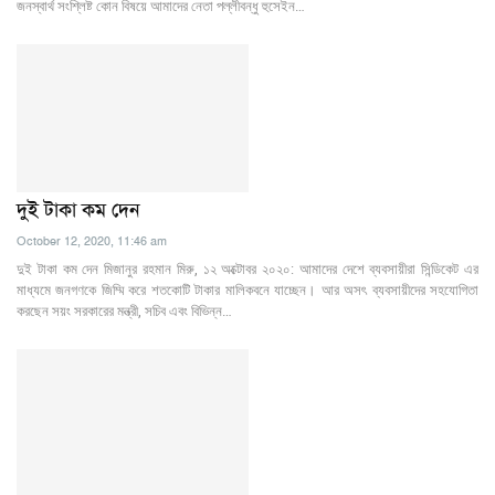
জনস্বার্থ সংশ্লিষ্ট কোন বিষয়ে আমাদের নেতা পল্লীবন্ধু হুসেইন…
দুই টাকা কম দেন
October 12, 2020, 11:46 am
দুই টাকা কম দেন মিজানুর রহমান মিরু, ১২ অক্টোবর ২০২০: আমাদের দেশে ব্যবসায়ীরা সিন্ডিকেট এর
মাধ্যমে জনগণকে জিম্মি করে শতকোটি টাকার মালিকবনে যাচ্ছেন। আর অসৎ ব্যবসায়ীদের সহযোগিতা
করছেন সয়ং সরকারের মন্ত্রী, সচিব এবং বিভিন্ন…