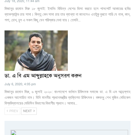
July 18, 2020, 11:44 am
মিজানুর রহমান মিরু ১৮ জুলাই: ইদানিং বিভিন্ন দেশের ভিসা করতে হলে পাসপোর্ট আকারের ছবির
ব্যাকগ্রাউন্ড চায় সাদা। কিন্তু কেন সাদা চায় তার ব্যাখ্যা না জানলেও এতটুকু বুঝতে পারি যে নাক, কান,
গলা, চোখ, চুল এ সকল কিছু যেন পরিস্কার দেখা যায়। তেমনি…
ডা. এ বি এম আব্দুল্লাহকে অনুসরণ করুন
July 6, 2020, 4:05 pm
মিজানুর রহমান মিরু, ৬ জুলাই ২০২০: বাংলাদেশে বর্তমান চিকিৎসক সমাজে ডা. এ বি এম আব্দুল্লাহ
একজন আলোচিত নাম। যিনি মাননীয় প্রধানমন্ত্রীর ব্যক্তিগত চিকিৎসক। বঙ্গবন্ধু শেখ মুজিব মেডিকেল
বিশ্ববিদ্যালয়ের মেডিসিন বিভাগের বিভাগীয় প্রধান। আমার…
PREV
NEXT