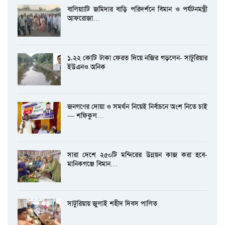
বালিয়াাটি জমিদার বাড়ি পরিদর্শনে বিমান ও পর্যটনমন্ত্রী
আফরোজা…
১.২২ কোটি টাকা ফেরত দিয়ে নজির গড়লেন- সাটুরিয়ার
ইউএনও অনিক
জনগণের দোয়া ও সমর্থন নিয়েই নির্বাচনে অংশ নিতে চাই
— শফিকুল…
সারা দেশে ২৫০টি মন্দিরের উন্নয়ন কাজ করা হবে-
মানিকগঞ্জে বিমান…
সাটুরিয়ায় জুলাই শহীদ দিবস পালিত