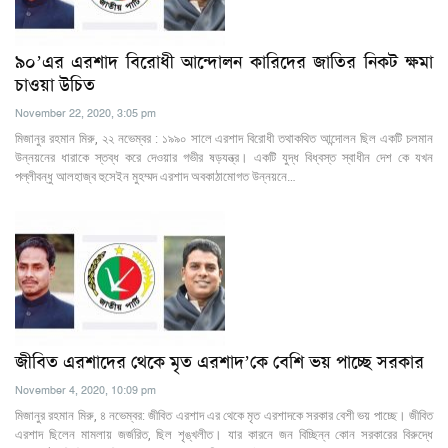
৯০’এর এরশাদ বিরোধী আন্দোলন কারিদের জাতির নিকট ক্ষমা
চাওয়া উচিত
November 22, 2020, 3:05 pm
মিজানুর রহমান মিরু, ২২ নভেম্বর : ১৯৯০ সালে এরশাদ বিরোধী তথাকথিত আন্দোলন ছিল একটি চলমান
উন্নয়নের ধারাকে স্তব্ধ করে দেওয়ার গভীর ষড়যন্ত্র। একটি যুদ্ধ বিধ্বস্ত স্বাধীন দেশ কে যখন
পল্লীবন্ধু আলহাজ্ব হুসেইন মুহম্মদ এরশাদ অবকাঠামোগত উন্নয়নে…
জীবিত এরশাদের থেকে মৃত এরশাদ’কে বেশি ভয় পাচ্ছে সরকার
November 4, 2020, 10:09 pm
মিজানুর রহমান মিরু, ৪ নভেম্বর: জীবিত এরশাদ এর থেকে মৃত এরশাদকে সরকার বেশী ভয় পাচ্ছে। জীবিত
এরশাদ ছিলেন মামলায় জর্জরিত, ছিল শৃঙ্খলীত। যার কারনে জন বিচ্ছিন্ন কোন সরকারের বিরুদ্ধে