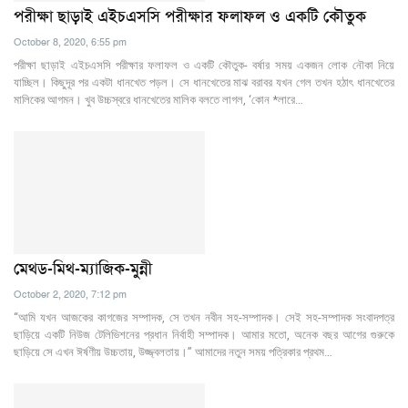
পরীক্ষা ছাড়াই এইচএসসি পরীক্ষার ফলাফল ও একটি কৌতুক
October 8, 2020, 6:55 pm
পরীক্ষা ছাড়াই এইচএসসি পরীক্ষার ফলাফল ও একটি কৌতুক- বর্ষার সময় একজন লোক নৌকা নিয়ে
যাচ্ছিল। কিছুদূর পর একটা ধানখেত পড়ল। সে ধানখেতের মাঝ বরাবর যখন গেল তখন হঠাৎ ধানখেতের
মালিকের আগমন। খুব উচ্চস্বরে ধানখেতের মালিক বলতে লাগল, ‘কোন *লারে…
মেথড-মিথ-ম্যাজিক-মুন্নী
October 2, 2020, 7:12 pm
“আমি যখন আজকের কাগজের সম্পাদক, সে তখন নবীন সহ-সম্পাদক। সেই সহ-সম্পাদক সংবাদপত্র
ছাড়িয়ে একটি নিউজ টেলিভিশনের প্রধান নির্বাহী সম্পাদক। আমার মতো, অনেক বছর আগের গুরুকে
ছাড়িয়ে সে এখন ঈর্ষণীয় উচ্চতায়, উজ্জ্বলতায়।” আমাদের নতুন সময় পত্রিকার প্রথম…