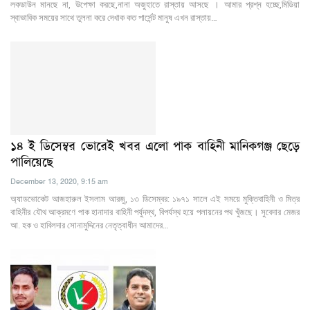
লকডাউন মানছে না, উপেক্ষা করছে,নানা অজুহাতে রাস্তায় আসছে । আমার প্রশ্ন হচ্ছে,মিডিয়া
স্বাভাবিক সময়ের সাথে তুলনা করে দেখাক কত পার্সেন্ট মানুষ এখন রাস্তায়…
১৪ ই ডিসেম্বর ভোরেই খবর এলো পাক বাহিনী মানিকগঞ্জ ছেড়ে
পালিয়েছে
December 13, 2020, 9:15 am
অ্যাডভোকেট আজহারুল ইসলাম আরজু, ১৩ ডিসেম্বর: ১৯৭১ সালে এই সময়ে মুক্তিবাহিনী ও মিত্র
বাহিনীর যৌথ আক্রমণে পাক হানাদার বাহিনী পর্যুদস্থ, বিপর্যস্থ হয়ে পলায়নের পথ খুঁজছে। সুবেদার মেজর
আ. হক ও হাবিলদার সোনামুদ্দিনের নেতৃত্বাধীন আমাদের…