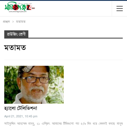
প্রচ্ছদ
মতামত
ব্রাউজিং শ্রেণী
মতামত
হ্যালো টেলিভিশন!
April 21, 2021, 10:45 pm
সাইফুদ্দিন আহম্মেদ নান্নু, ২১ এপ্রিল. আমাদের টিভিগুলো গত ৫/৬ দিন ধরে কেবলই বলছে মানুষ