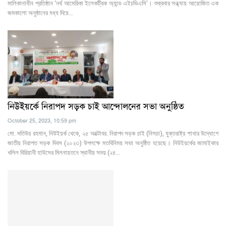
মালিকানাধীন প্রতিষ্ঠান ‘নর্থ আমেরিকা ইলেকট্রিক অ্যান্ড এইচভিএসি’। শুক্রবার সন্ধ্যায় আয়োজিত এক
জমকালো অনুষ্ঠানের মধ্য দিয়ে…
নিউইয়র্কে নিরাপদ সড়ক চাই আন্দোলনের সভা অনুষ্ঠিত
October 25, 2023, 10:59 pm
মো. মতিউর রহমান, নিউইয়র্ক থেকে, ২৫ অক্টোবর. নিরাপদ সড়ক চাই (নিসচা), যুক্তরাষ্ট্র শাখার উদ্যোগে
জাতীয় নিরাপত সড়ক দিবস (২০২৩) উপলক্ষে মতবিনিময় সভা অনুষ্ঠিত হয়েছে। নিউইয়র্কের জামাইকার
খলিল বিরিয়ানী হাউসের মিলনায়তনে স্থানীয় সময় (২৪…