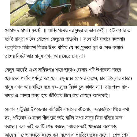
মোহাম্মদ হাসান ফয়জী ॥ মানিকগঞ্জের নর সন্দুর রা ভাল নেই। হাট বাজার ত
বটেই রাস্তা ঘাটের মোড়েও সেলুনের পাদুর্ভাব। ফলে হাট বাজারে বটতলার
প্রাকৃতিক পরিবেশে ফিরার উপর বসিয়ে যে নর সুন্দররা চুল ও সেভ কামাত
তাদের নিকট আর মানুষ এখন আর যেতে চায় না।
সেলুন আছেই এখন মানিকগঞ্জ শহর ছাড়াও জেলার ৭টি উপজেলা শহরে
ছেলেদের পার্লার পর্যন্ত বসেছে। সেুলনের ফেনের বাতাস, চাক চিক্কের কারনে
মানুষ এখন আর বাহিরে বসে নর- সুন্দর নিকট চুল কাটান না। তার পরও বাপ-
দাদার এ পেশায় বাধ্য হয়ে জীবিকার টানে রয়ে গেছেন অনেকেই।
জেলার সাটুরিয়া উপজেলার বালিয়াটী বাজারের বটতলায় সরেজমিনে গিয়ে কথা
হয়, পরিতোষ ও বাদল শীল দুই ভাই মাটির উপর মাত্র ফিরা বসিয়ে কাজ
করছে। এক ভাই একটি শেভ করছে, আরেক ভাই খদ্দেরের অপেক্ষায়
আছেন। শেভ করতে করতে কথা বলেন এ প্রতিবেদকের সংগে। শেভ শেষ