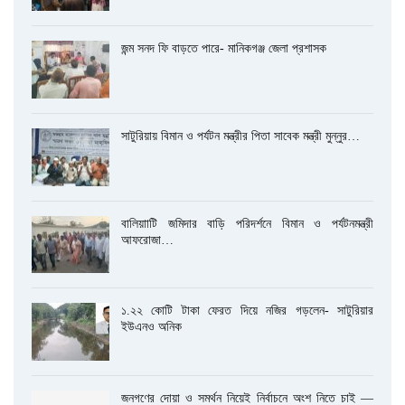
জন্ম সনদ ফি বাড়তে পারে- মানিকগঞ্জ জেলা প্রশাসক
সাটুরিয়ায় বিমান ও পর্যটন মন্ত্রীর পিতা সাবেক মন্ত্রী মুন্নুর…
বালিয়াাটি জমিদার বাড়ি পরিদর্শনে বিমান ও পর্যটনমন্ত্রী
আফরোজা…
১.২২ কোটি টাকা ফেরত দিয়ে নজির গড়লেন- সাটুরিয়ার
ইউএনও অনিক
জনগণের দোয়া ও সমর্থন নিয়েই নির্বাচনে অংশ নিতে চাই —