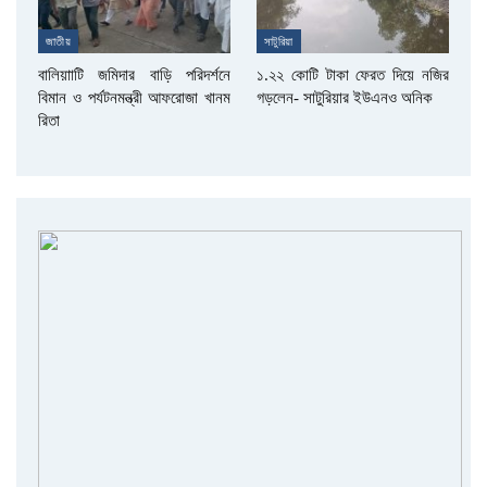
জাতীয়
সাটুরিয়া
বালিয়াাটি জমিদার বাড়ি পরিদর্শনে
১.২২ কোটি টাকা ফেরত দিয়ে নজির
বিমান ও পর্যটনমন্ত্রী আফরোজা খানম
গড়লেন- সাটুরিয়ার ইউএনও অনিক
রিতা