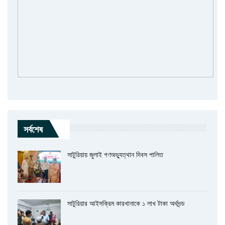
সর্বশেষ
সাটুরিয়ায় জুলাই গণঅভ্যুত্থান দিবস পালিত
সাটুরিয়ার আইসক্রিম কারখানাকে ১ লাখ টাকা অর্থদন্ড