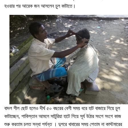
হওয়ার পর আরেক জন আসলেন চুল কাটাতে।
বাদল শীল ছোট হলেও দীর্ঘ ৫০ বছরের বেশী সময় ধরে হাট বাজারে গিয়ে চুল
কাটাচ্ছেন, পাকিস্তান আমলে সাটুরিয়া হাটে গিয়ে সূর্য উঠার সংগে সংগে কাজ
শুরু করতাম চলত সন্ধা পর্যন্ত । দুপরে খাবারের সময় পেতাম না কাস্টমারের