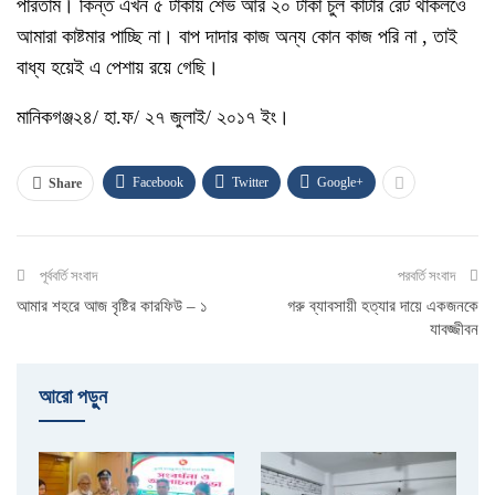
পারতাম। কিন্ত এখন ৫ টাকায় শেভ আর ২০ টাকা চুল কাটার রেট থাকলওে
আমারা কাষ্টমার পাচ্ছি না। বাপ দাদার কাজ অন্য কোন কাজ পরি না , তাই
বাধ্য হয়েই এ পেশায় রয়ে গেছি।
মানিকগঞ্জ২৪/ হা.ফ/ ২৭ জুলাই/ ২০১৭ ইং।
Facebook
Twitter
Google+
Share
পূর্ববর্তি সংবাদ
পরবর্তি সংবাদ
আমার শহরে আজ বৃষ্টির কারফিউ – ১
গরু ব্যাবসায়ী হত্যার দায়ে একজনকে
যাবজ্জীবন
আরো পড়ুুন