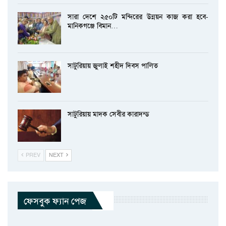
সারা দেশে ২৫০টি মন্দিরের উন্নয়ন কাজ করা হবে-
মানিকগঞ্জে বিমান…
সাটুরিয়ায় জুলাই শহীদ দিবস পালিত
সাটুরিয়ায় মাদক সেবীর কারাদন্ড
PREV
NEXT
ফেসবুক ফ্যান পেজ