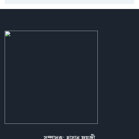
সম্পাদক: হাসান ফয়জী