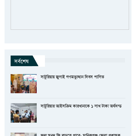
সর্বশেষ
সাটুরিয়ায় জুলাই গণঅভ্যুত্থান দিবস পালিত
সাটুরিয়ার আইসক্রিম কারখানাকে ১ লাখ টাকা অর্থদন্ড
জন্ম সনদ ফি বাড়তে পারে- মানিকগঞ্জ জেলা প্রশাসক