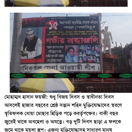
মোহাম্মদ হাসান ফয়জী: শুধু বিজয় দিবস ও স্বাধীনতা দিবস
আসলেই হাজার বছরের শ্রেষ্ঠ সন্তান শহিদ মুক্তিযোদ্ধাদের স্বরণে
স্বৃতিফলক ধোয়া মোছার হিড়িক পড়ে কর্র্তৃপক্ষের। বাকী বছর
জুরেই থাকে অবহেলা ও অযত্নে। বড় দুটি দিবস ছাড়া এ ফলকে
জমে থাকে ময়লা স্তুপ। এজন্য মুক্তিযোদ্ধাসহ সাধারণ মানুষ