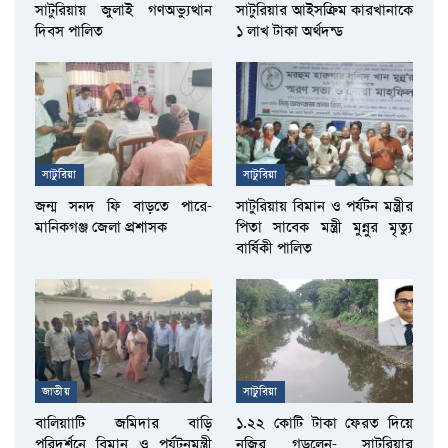
সাটুরিয়ায় জুলাই গণঅভ্যুত্থান
সাটুরিয়ার আইসক্রিম কারখানাকে
দিবস পালিত
১ লাখ টাকা অর্থদন্ড
সাটুরিয়া
সাটুরিয়া
জন্ম সনদ ফি বাড়তে পারে-
সাটুরিয়ায় বিমান ও পর্যটন মন্ত্রীর
মানিকগঞ্জ জেলা প্রশাসক
পিতা সাবেক মন্ত্রী মুন্নুর মৃত্যু
বার্ষিকী পালিত
জাতীয়
সাটুরিয়া
বালিয়াাটি জমিদার বাড়ি
১.২২ কোটি টাকা ফেরত দিয়ে
পরিদর্শনে বিমান ও পর্যটনমন্ত্রী
নজির গড়লেন- সাটুরিয়ার