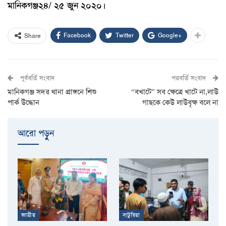
মানিকগঞ্জ২৪/ ২৫ জুন ২০২০।
Facebook
Twitter
Google+
Share
পূর্ববর্তি সংবাদ
পরবর্তি সংবাদ
মানিকগঞ্জ সদর থানা প্রাঙ্গনে শিশু
“বখাটে” সব ক্ষেত্রে খাটে না,লাউ
পার্ক উদ্ধোন
গাছকে কেউ লাউবৃক্ষ বলে না
আরো পড়ুুন
জাতীয়
সাটুরিয়া