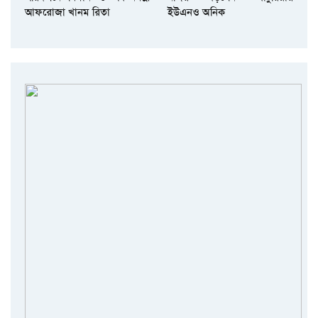
আফরোজা খানম রিতা
ইউএনও অনিক