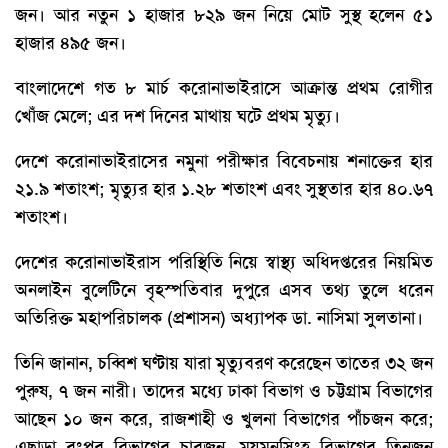
জন। আর নতুন ১ হাজার ৮২৯ জন নিয়ে মোট সুস্থ হলেন ৫১
হাজার ৪৯৫ জন।
বাংলাদেশে গত ৮ মার্চ করোনাভাইরাসে আক্রান্ত প্রথম রোগীর
খোঁজ মেলে; এর দশ দিনের মাথায় ঘটে প্রথম মৃত্যু।
দেশে করোনাভাইরাসের নমুনা পরীক্ষার বিবেচনায় শনাক্তের হার
২১.৯ শতাংশ; মৃত্যুর হার ১.২৮ শতাংশ এবং সুস্থতার হার ৪০.৬৭
শতাংশ।
দেশের করোনাভাইরাস পরিস্থিতি নিয়ে স্বাস্থ্য অধিদপ্তরের নিয়মিত
অনলাইন বুলেটিনে বৃহস্পতিবার দুপুরে এসব তথ্য তুলে ধরেন
অতিরিক্ত মহাপরিচালক (প্রশাসন) অধ্যাপক ডা. নাসিমা সুলতানা।
তিনি জানান, চব্বিশ ঘণ্টায় যারা মৃত্যুবরণ করেছেন তাতের ৩২ জন
পুরুষ, ৭ জন নারী। তাদের মধ্যে ঢাকা বিভাগ ও চট্টগ্রাম বিভাগের
আছেন ১০ জন করে, রাজশাহী ও খুলনা বিভাগের পাঁচজন করে;
এছাড়া রংপুর বিভাগের চারজন, ময়মনসিংহ বিভাগের তিনজন