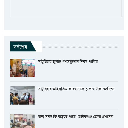
সর্বশেষ
সাটুরিয়ায় জুলাই গণঅভ্যুত্থান দিবস পালিত
সাটুরিয়ার আইসক্রিম কারখানাকে ১ লাখ টাকা অর্থদন্ড
জন্ম সনদ ফি বাড়তে পারে- মানিকগঞ্জ জেলা প্রশাসক