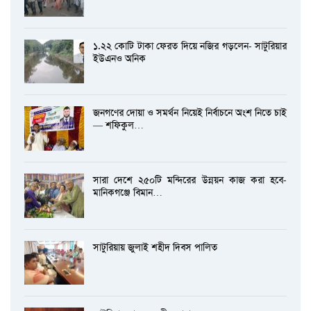
১.২২ কোটি টাকা ফেরত দিয়ে নজির গড়লেন- সাটুরিয়ার
ইউএনও অনিক
জনগণের দোয়া ও সমর্থন নিয়েই নির্বাচনে অংশ নিতে চাই
— শফিকুল…
সারা দেশে ২৫০টি মন্দিরের উন্নয়ন কাজ করা হবে-
মানিকগঞ্জে বিমান…
সাটুরিয়ায় জুলাই শহীদ দিবস পালিত