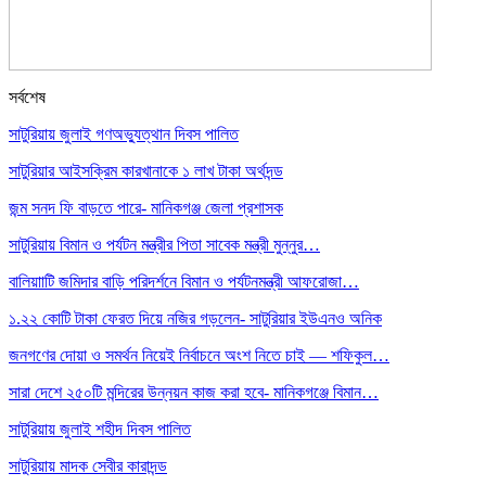
সর্বশেষ
সাটুরিয়ায় জুলাই গণঅভ্যুত্থান দিবস পালিত
সাটুরিয়ার আইসক্রিম কারখানাকে ১ লাখ টাকা অর্থদন্ড
জন্ম সনদ ফি বাড়তে পারে- মানিকগঞ্জ জেলা প্রশাসক
সাটুরিয়ায় বিমান ও পর্যটন মন্ত্রীর পিতা সাবেক মন্ত্রী মুন্নুর…
বালিয়াাটি জমিদার বাড়ি পরিদর্শনে বিমান ও পর্যটনমন্ত্রী আফরোজা…
১.২২ কোটি টাকা ফেরত দিয়ে নজির গড়লেন- সাটুরিয়ার ইউএনও অনিক
জনগণের দোয়া ও সমর্থন নিয়েই নির্বাচনে অংশ নিতে চাই — শফিকুল…
সারা দেশে ২৫০টি মন্দিরের উন্নয়ন কাজ করা হবে- মানিকগঞ্জে বিমান…
সাটুরিয়ায় জুলাই শহীদ দিবস পালিত
সাটুরিয়ায় মাদক সেবীর কারাদন্ড