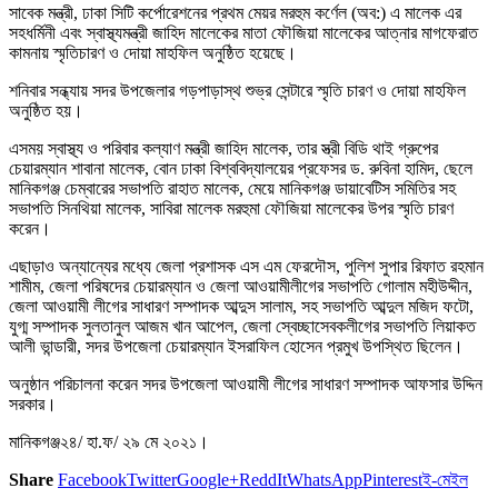
সাবেক মন্ত্রী, ঢাকা সিটি কর্পোরেশনের প্রথম মেয়র মরহুম কর্ণেল (অব:) এ মালেক এর
সহধর্মিনী এবং স্বাস্থ্যমন্ত্রী জাহিদ মালেকের মাতা ফৌজিয়া মালেকের আত্নার মাগফেরাত
কামনায় স্মৃতিচারণ ও দোয়া মাহফিল অনুষ্ঠিত হয়েছে।
শনিবার সন্ধ্যায় সদর উপজেলার গড়পাড়াস্থ শুভ্র সেন্টারে স্মৃতি চারণ ও দোয়া মাহফিল
অনুষ্ঠিত হয়।
এসময় স্বাস্থ্য ও পরিবার কল্যাণ মন্ত্রী জাহিদ মালেক, তার স্ত্রী বিডি থাই গ্রুপের
চেয়ারম্যান শাবানা মালেক, বোন ঢাকা বিশ্ববিদ্যালয়ের প্রফেসর ড. রুবিনা হামিদ, ছেলে
মানিকগঞ্জ চেম্বারের সভাপতি রাহাত মালেক, মেয়ে মানিকগঞ্জ ডায়াবেটিস সমিতির সহ
সভাপতি সিনথিয়া মালেক, সাবিরা মালেক মরহুমা ফৌজিয়া মালেকের উপর স্মৃতি চারণ
করেন।
এছাড়াও অন্যান্যের মধ্যে জেলা প্রশাসক এস এম ফেরদৌস, পুলিশ সুপার রিফাত রহমান
শামীম, জেলা পরিষদের চেয়ারম্যান ও জেলা আওয়ামীলীগের সভাপতি গোলাম মহীউদ্দীন,
জেলা আওয়ামী লীগের সাধারণ সম্পাদক আব্দুস সালাম, সহ সভাপতি আব্দুল মজিদ ফটো,
যুগ্ম সম্পাদক সুলতানুল আজম খান আপেল, জেলা স্বেচ্ছাসেবকলীগের সভাপতি লিয়াকত
আলী ভান্ডারী, সদর উপজেলা চেয়ারম্যান ইসরাফিল হোসেন প্রমুখ উপস্থিত ছিলেন।
অনুষ্ঠান পরিচালনা করেন সদর উপজেলা আওয়ামী লীগের সাধারণ সম্পাদক আফসার উদ্দিন
সরকার।
মানিকগঞ্জ২৪/ হা.ফ/ ২৯ মে ২০২১।
Share
Facebook
Twitter
Google+
ReddIt
WhatsApp
Pinterest
ই-মেইল