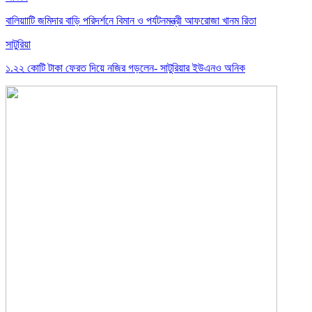
বালিয়াাটি জমিদার বাড়ি পরিদর্শনে বিমান ও পর্যটনমন্ত্রী আফরোজা খানম রিতা
সাটুরিয়া
১.২২ কোটি টাকা ফেরত দিয়ে নজির গড়লেন- সাটুরিয়ার ইউএনও অনিক