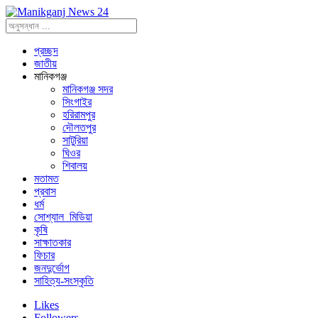
প্রচ্ছদ
জাতীয়
মানিকগঞ্জ
মানিকগঞ্জ সদর
সিংগাইর
হরিরামপুর
দৌলতপুর
সাটুরিয়া
ঘিওর
শিবালয়
মতামত
প্রবাস
ধর্ম
সোশ্যাল_মিডিয়া
কৃষি
সাক্ষাতকার
ফিচার
জনদুর্ভোগ
সাহিত্য-সংস্কৃতি
Likes
Followers