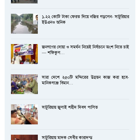
১.২২ কোটি টাকা ফেরত দিয়ে নজির গড়লেন- সাটুরিয়ার
ইউএনও অনিক
জনগণের দোয়া ও সমর্থন নিয়েই নির্বাচনে অংশ নিতে চাই
— শফিকুল…
সারা দেশে ২৫০টি মন্দিরের উন্নয়ন কাজ করা হবে-
মানিকগঞ্জে বিমান…
সাটুরিয়ায় জুলাই শহীদ দিবস পালিত
সাটুরিয়ায় মাদক সেবীর কারাদন্ড