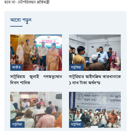
হবে না- নৌপরিবহন প্রতিমন্ত্রী
আরো পড়ুুন
জাতীয়
সাটুরিয়া
সাটুরিয়ায় জুলাই গণঅভ্যুত্থান
সাটুরিয়ার আইসক্রিম কারখানাকে
দিবস পালিত
১ লাখ টাকা অর্থদন্ড
সাটুরিয়া
সাটুরিয়া