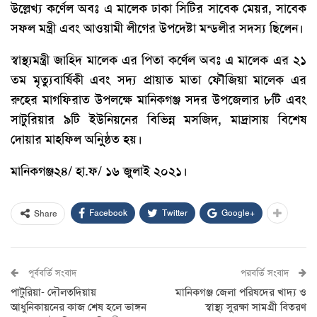
উল্লেখ্য কর্ণেল অবঃ এ মালেক ঢাকা সিটির সাবেক মেয়র, সাবেক
সফল মন্ত্রী এবং আওয়ামী লীগের উপদেষ্টা মন্ডলীর সদস্য ছিলেন।
স্বাস্থ্যমন্ত্রী জাহিদ মালেক এর পিতা কর্ণেল অবঃ এ মালেক এর ২১
তম মৃত্যুবার্ষিকী এবং সদ্য প্রায়াত মাতা ফৌজিয়া মালেক এর
রুহের মাগফিরাত উপলক্ষে মানিকগঞ্জ সদর উপজেলার ৮টি এবং
সাটুরিয়ার ৯টি ইউনিয়নের বিভিন্ন মসজিদ, মাদ্রাসায় বিশেষ
দোয়ার মাহফিল অনু্িষ্ঠত হয়।
মানিকগঞ্জ২৪/ হা.ফ/ ১৬ জুলাই ২০২১।
Facebook
Twitter
Google+
Share
পূর্ববর্তি সংবাদ
পরবর্তি সংবাদ
পাটুরিয়া- দৌলতদিয়ায়
মানিকগঞ্জ জেলা পরিষদের খাদ্য ও
আধুনিকায়নের কাজ শেষ হলে ভাঙ্গন
স্বাস্থ্য সুরক্ষা সামগ্রী বিতরণ