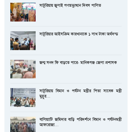
সাটুরিয়ায় জুলাই গণঅভ্যুত্থান দিবস পালিত
সাটুরিয়ার আইসক্রিম কারখানাকে ১ লাখ টাকা অর্থদন্ড
জন্ম সনদ ফি বাড়তে পারে- মানিকগঞ্জ জেলা প্রশাসক
সাটুরিয়ায় বিমান ও পর্যটন মন্ত্রীর পিতা সাবেক মন্ত্রী
মুন্নুর…
বালিয়াাটি জমিদার বাড়ি পরিদর্শনে বিমান ও পর্যটনমন্ত্রী
আফরোজা…