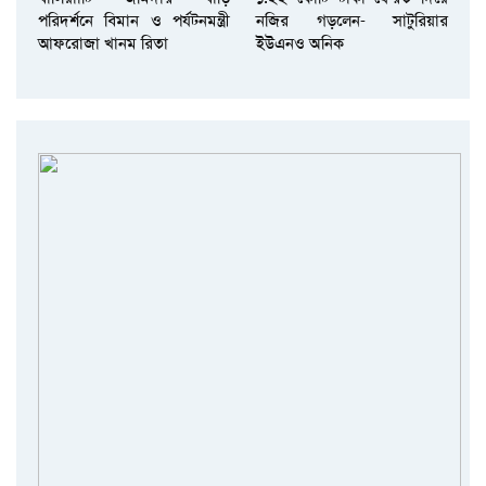
পরিদর্শনে বিমান ও পর্যটনমন্ত্রী
নজির গড়লেন- সাটুরিয়ার
আফরোজা খানম রিতা
ইউএনও অনিক