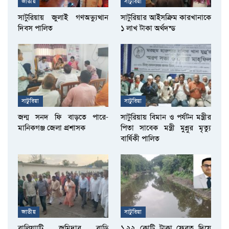
জাতীয়
সাটুরিয়া
সাটুরিয়ায় জুলাই গণঅভ্যুত্থান
সাটুরিয়ার আইসক্রিম কারখানাকে
দিবস পালিত
১ লাখ টাকা অর্থদন্ড
সাটুরিয়া
সাটুরিয়া
জন্ম সনদ ফি বাড়তে পারে-
সাটুরিয়ায় বিমান ও পর্যটন মন্ত্রীর
মানিকগঞ্জ জেলা প্রশাসক
পিতা সাবেক মন্ত্রী মুন্নুর মৃত্যু
বার্ষিকী পালিত
জাতীয়
সাটুরিয়া
বালিয়াাটি জমিদার বাড়ি
১.২২ কোটি টাকা ফেরত দিয়ে