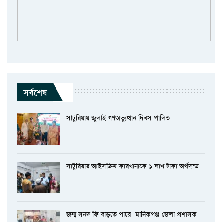
সর্বশেষ
সাটুরিয়ায় জুলাই গণঅভ্যুত্থান দিবস পালিত
সাটুরিয়ার আইসক্রিম কারখানাকে ১ লাখ টাকা অর্থদন্ড
জন্ম সনদ ফি বাড়তে পারে- মানিকগঞ্জ জেলা প্রশাসক