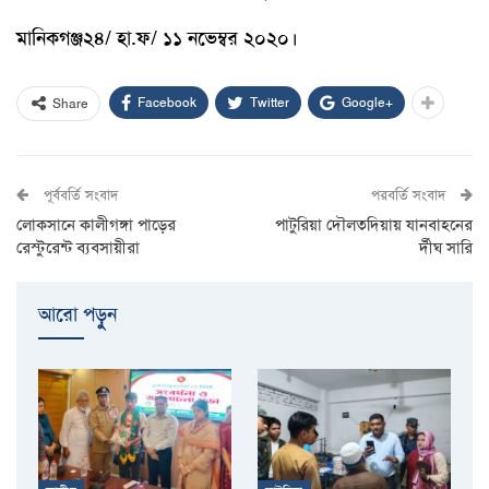
মানিকগঞ্জ২৪/ হা.ফ/ ১১ নভেম্বর ২০২০।
Facebook
Twitter
Google+
Share
পূর্ববর্তি সংবাদ
পরবর্তি সংবাদ
লোকসানে কালীগঙ্গা পাড়ের
পাটুরিয়া দৌলতদিয়ায় যানবাহনের
রেস্টুরেন্ট ব্যবসায়ীরা
র্দীঘ সারি
আরো পড়ুুন