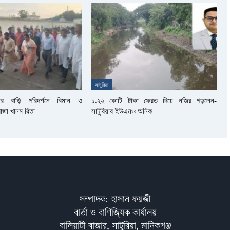
সাটুরিয়া
দার বাড়ি পরিদর্শনে বিমান ও
১.২২ কোটি টাকা ফেরত দিয়ে নজির গড়লেন-
রোজা খানম রিতা
সাটুরিয়ার ইউএনও অনিক
সম্পাদক: হাসান ফয়জী
বার্তা ও বাণিজ্যিক কার্যালয়
বালিয়াটী বাজার, সাটুরিয়া, মানিকগঞ্জ