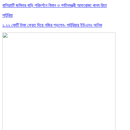
বালিয়াাটি জমিদার বাড়ি পরিদর্শনে বিমান ও পর্যটনমন্ত্রী আফরোজা খানম রিতা
সাটুরিয়া
১.২২ কোটি টাকা ফেরত দিয়ে নজির গড়লেন- সাটুরিয়ার ইউএনও অনিক