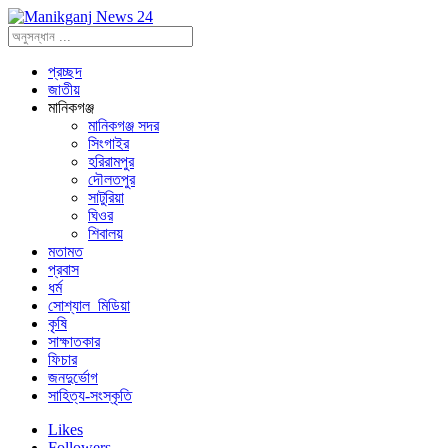
প্রচ্ছদ
জাতীয়
মানিকগঞ্জ
মানিকগঞ্জ সদর
সিংগাইর
হরিরামপুর
দৌলতপুর
সাটুরিয়া
ঘিওর
শিবালয়
মতামত
প্রবাস
ধর্ম
সোশ্যাল_মিডিয়া
কৃষি
সাক্ষাতকার
ফিচার
জনদুর্ভোগ
সাহিত্য-সংস্কৃতি
Likes
Followers