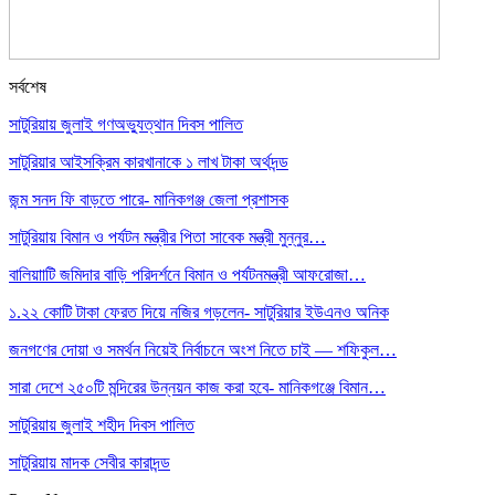
সর্বশেষ
সাটুরিয়ায় জুলাই গণঅভ্যুত্থান দিবস পালিত
সাটুরিয়ার আইসক্রিম কারখানাকে ১ লাখ টাকা অর্থদন্ড
জন্ম সনদ ফি বাড়তে পারে- মানিকগঞ্জ জেলা প্রশাসক
সাটুরিয়ায় বিমান ও পর্যটন মন্ত্রীর পিতা সাবেক মন্ত্রী মুন্নুর…
বালিয়াাটি জমিদার বাড়ি পরিদর্শনে বিমান ও পর্যটনমন্ত্রী আফরোজা…
১.২২ কোটি টাকা ফেরত দিয়ে নজির গড়লেন- সাটুরিয়ার ইউএনও অনিক
জনগণের দোয়া ও সমর্থন নিয়েই নির্বাচনে অংশ নিতে চাই — শফিকুল…
সারা দেশে ২৫০টি মন্দিরের উন্নয়ন কাজ করা হবে- মানিকগঞ্জে বিমান…
সাটুরিয়ায় জুলাই শহীদ দিবস পালিত
সাটুরিয়ায় মাদক সেবীর কারাদন্ড