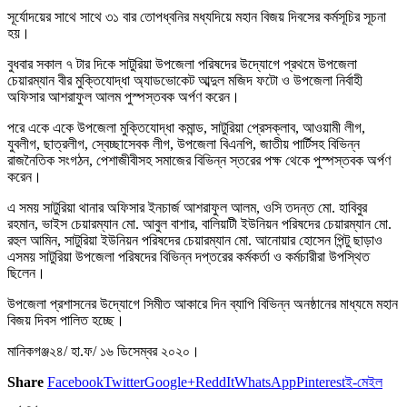
সূর্যোদয়ের সাথে সাথে ৩১ বার তোপধ্বনির মধ্যদিয়ে মহান বিজয় দিবসের কর্মসূচির সূচনা
হয়।
বুধবার সকাল ৭ টার দিকে সাটুরিয়া উপজেলা পরিষদের উদ্যোগে প্রথমে উপজেলা
চেয়ারম্যান বীর মুক্তিযোদ্ধা অ্যাডভোকেট আব্দুল মজিদ ফটো ও উপজেলা নির্বাহী
অফিসার আশরাফুল আলম পুস্পস্তবক অর্পণ করেন।
পরে একে একে উপজেলা মুক্তিযোদ্ধা কমান্ড, সাটুরিয়া প্রেসক্লাব, আওয়ামী লীগ,
যুবলীগ, ছাত্রলীগ, স্বেচ্ছাসেবক লীগ, উপজেলা বিএনপি, জাতীয় পার্টিসহ বিভিন্ন
রাজনৈতিক সংগঠন, পেশাজীবীসহ সমাজের বিভিন্ন স্তরের পক্ষ থেকে পুস্পস্তবক অর্পণ
করেন।
এ সময় সাটুরিয়া থানার অফিসার ইনচার্জ আশরাফুল আলম, ওসি তদন্ত মো. হাবিবুর
রহমান, ভাইস চেয়ারম্যান মো. আবুল বাশার, বালিয়াটী ইউনিয়ন পরিষদের চেয়ারম্যান মো.
রহুল আমিন, সাটুরিয়া ইউনিয়ন পরিষদের চেয়ারম্যান মো. আনোয়ার হোসেন পিন্টু ছাড়াও
এসময় সাটুরিয়া উপজেলা পরিষদের বিভিন্ন দপ্তরের কর্মকর্তা ও কর্মচারীরা উপস্থিত
ছিলেন।
উপজেলা প্রশাসনের উদ্যোগে সিমীত আকারে দিন ব্যাপি বিভিন্ন অনষ্ঠানের মাধ্যমে মহান
বিজয় দিবস পালিত হচ্ছে।
মানিকগঞ্জ২৪/ হা.ফ/ ১৬ ডিসেম্বর ২০২০।
Share
Facebook
Twitter
Google+
ReddIt
WhatsApp
Pinterest
ই-মেইল