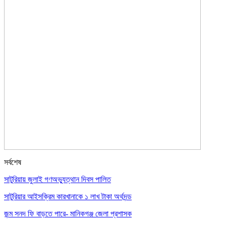
সর্বশেষ
সাটুরিয়ায় জুলাই গণঅভ্যুত্থান দিবস পালিত
সাটুরিয়ার আইসক্রিম কারখানাকে ১ লাখ টাকা অর্থদন্ড
জন্ম সনদ ফি বাড়তে পারে- মানিকগঞ্জ জেলা প্রশাসক