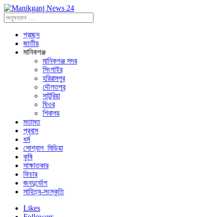
প্রচ্ছদ
জাতীয়
মানিকগঞ্জ
মানিকগঞ্জ সদর
সিংগাইর
হরিরামপুর
দৌলতপুর
সাটুরিয়া
ঘিওর
শিবালয়
মতামত
প্রবাস
ধর্ম
সোশ্যাল_মিডিয়া
কৃষি
সাক্ষাতকার
ফিচার
জনদুর্ভোগ
সাহিত্য-সংস্কৃতি
Likes
Followers