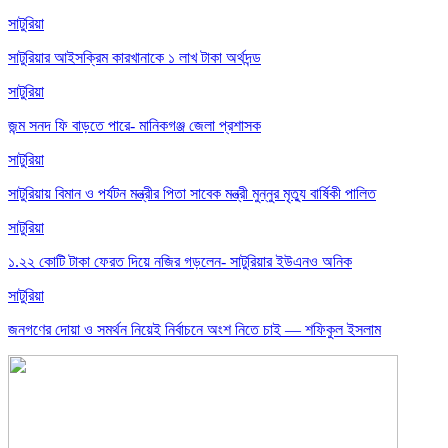
সাটুরিয়া
সাটুরিয়ার আইসক্রিম কারখানাকে ১ লাখ টাকা অর্থদন্ড
সাটুরিয়া
জন্ম সনদ ফি বাড়তে পারে- মানিকগঞ্জ জেলা প্রশাসক
সাটুরিয়া
সাটুরিয়ায় বিমান ও পর্যটন মন্ত্রীর পিতা সাবেক মন্ত্রী মুন্নুর মৃত্যু বার্ষিকী পালিত
সাটুরিয়া
১.২২ কোটি টাকা ফেরত দিয়ে নজির গড়লেন- সাটুরিয়ার ইউএনও অনিক
সাটুরিয়া
জনগণের দোয়া ও সমর্থন নিয়েই নির্বাচনে অংশ নিতে চাই — শফিকুল ইসলাম