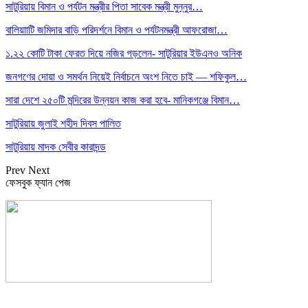
সাটুরিয়ায় বিমান ও পর্যটন মন্ত্রীর পিতা সাবেক মন্ত্রী মুন্নুর…
বালিয়াাটি জমিদার বাড়ি পরিদর্শনে বিমান ও পর্যটনমন্ত্রী আফরোজা…
১.২২ কোটি টাকা ফেরত দিয়ে নজির গড়লেন- সাটুরিয়ার ইউএনও অনিক
জনগণের দোয়া ও সমর্থন নিয়েই নির্বাচনে অংশ নিতে চাই — শফিকুল…
সারা দেশে ২৫০টি মন্দিরের উন্নয়ন কাজ করা হবে- মানিকগঞ্জে বিমান…
সাটুরিয়ায় জুলাই শহীদ দিবস পালিত
সাটুরিয়ায় মাদক সেবীর কারাদন্ড
Prev
Next
ফেসবুক ফ্যান পেজ
সম্পাদক: হাসান ফয়জী