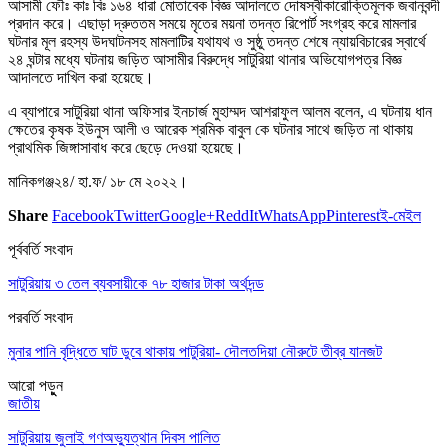
আসামী ফৌঃ কাঃ বিঃ ১৬৪ ধারা মোতাবেক বিজ্ঞ আদালতে দোষস্বীকারোক্তিমূলক জবানবন্দী
প্রদান করে। এছাড়া দ্রুততম সময়ে মৃতের ময়না তদন্ত রিপোর্ট সংগ্রহ করে মামলার
ঘটনার মূল রহস্য উদঘাটনসহ মামলাটির যথাযথ ও সুষ্ঠু তদন্ত শেষে ন্যায়বিচারের স্বার্থে
২৪ ঘন্টার মধ্যে ঘটনায় জড়িত আসামীর বিরুদ্ধে সাটুরিয়া থানার অভিযোগপত্র বিজ্ঞ
আদালতে দাখিল করা হয়েছে।
এ ব্যাপারে সাটুরিয়া থানা অফিসার ইনচার্জ মুহাম্মদ আশরাফুল আলম বলেন, এ ঘটনায় ধান
ক্ষেতের কৃষক ইউনুস আলী ও আরেক শ্রমিক বাবুল কে ঘটনার সাথে জড়িত না থাকায়
প্রাথমিক জিঙ্গাসাবাধ করে ছেড়ে দেওয়া হয়েছে।
মানিকগঞ্জ২৪/ হা.ফ/ ১৮ মে ২০২২।
Share
Facebook
Twitter
Google+
ReddIt
WhatsApp
Pinterest
ই-মেইল
পূর্ববর্তি সংবাদ
সাটুরিয়ায় ৩ তেল ব্যবসায়ীকে ৭৮ হাজার টাকা অর্থদন্ড
পরবর্তি সংবাদ
মুনার পানি বৃদ্ধিতে ঘাট ডুবে থাকায় পাটুরিয়া- দৌলতদিয়া নৌরুটে তীব্র যানজট
আরো পড়ুুন
জাতীয়
সাটুরিয়ায় জুলাই গণঅভ্যুত্থান দিবস পালিত