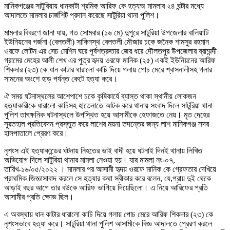
মানিকগঞ্জের সাটুরিয়ায় ধানকাটা শ্রমিক আরিফ কে হত্যঅ মামলার ২৪ ঘন্টার মধ্যে
আদালতে মামলার চার্জশিট প্রদান করেছে সাটুরিয়া থানা পুলিশ।
মামলার বিবরণে জানা যায়, গত সোমবার (১৬ মে) দুপুরে সাটুরিয়া উপজেলার বালিয়াটি
ইউনিয়নের গর্জনা (বেলতলী) সাকিনস্থ বেলতলী মৌজার চকে জনৈক শামসুর রহমান
ওরফে লোটন এর সেচ মেশিন ঘরে পূর্বশত্রুতার জের ধরে দৌলতপুর উপজেলার ব্রাম্মন্দী
গ্রামের মেহের আলী শেখ এর পুত্র হৃদয় ওরফে মানিক (২৫) একই ইউনিয়নের আরিফ
শিকদার (২৩) কে ধান কাটার ধারালো কাচি দিয়ে গলায় পোচ মেরে শ্বাসনালীসহ গলার
সামনের অংশে হাড় পর্যন্ত কেটে হত্যা করে।
ঐ সময় ঘটনাস্থলের আশেপাশে চকে কৃষিকার্যে ব্যাস্ত থাকা স্থানীয় লোকজন
হত্যাকারীকে ধারালো কাচিসহ হাতেনাতে আটক করে থানায় সংবাদ দিলে সাটুরিয়া থানা
পুলিশ তাৎক্ষনিক ঘটনাস্থলে উপস্থিত হয়ে আসামীকে হেফাজতে নেয়। মৃত দেহের
সুরতহাল প্রতিবেদন প্রস্তুত করে লাশের ময়না তদন্তের জন্য লাশ মানিকগঞ্জ সদর
হাসপাতালে প্রেরণ করে।
নৃশংস এই হত্যাকান্ডের ঘটনায় নিহতের ভাই বাদী হয়ে ঘটনাই দিনই থানায় লিখিত
অভিযোগ দিলে সাটুরিয়া থানার মামলা নেওয়া হয়। যার মামলা নং-০৭,
তারিখ-১৬/০৫/২০২২ । মামলার পর আসামী হৃদয় ওরফে মানিক কে গ্রেফতার দেখিয়ে
প্রাথমিক জিজ্ঞাসাবাদ করলে সে হত্যার কথা স্বীকার করে বলেন, যে,প্রায় দুই থেকে
আড়াই বছর আগে তার বউকে আরিফ ভাগিয়ে দিয়েছিলো। এ নিয়ে আরিফের প্রতি
আসামীর প্রতি ক্ষোভ ছিল।
এ অবস্থায় ধান কাটার ধারালো কাচি দিয়ে গলায় পোচ মেরে আরিফ শিকদার (২৩) কে
নৃশংসভাবে হত্যা করে। সাটুরিয়া থানা পুলিশ আসামীকে বিজ্ঞ আদালতে প্রেরণ করলে