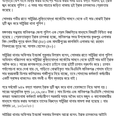
অন্যত্র বেশি দামে বিক্রি করার উদ্দেশ্যে পাচার করার সময় ৯৪৯ বস্তা সারসহ দুই ট্রাক
জব্দ করেছে পুলিশ। এ সময় সার পাচারে জড়িত থাকায় দুই ট্রাক চালকদের গ্রেফতার
করেছে।
সোমবার গভীর রাতে সাটুরিয়া-মুক্তিযোদ্ধা মার্কেটের সামনে থেকে ওই সার বোঝাই ট্রাক
দুটি জব্দ করে সাটুরিয়া থানা পুলিশ।
মঙ্গলবার সন্ধ্যায় মানিকগঞ্জ জেলা পুলিশ এক প্রেস বিজ্ঞপ্তির মাধ্যমে বিষয়টি নিশ্চিত করা
হয়েছে। গ্রেফতারকৃত ট্রাক চালকরা হচ্ছে, মানিকগঞ্জ সদর উপজেলার কৃঞ্চপুর এলাকার
বিশু বেপারীর পুত্র বাদল মিয়া (৪৫) এবং মাদারীপুরের কালকিনি এলাকার আ: রহমান
শিকদারের পুত্র আ. সালাম হোসেন (৪০)।
সাটুরিয়া থানার অফিসার ইনচার্জ সুকুমার বিশ্বাস বলেন, সোমবার রাতে সাটুরিয়া থানা পুলিশ
অভিযান পরিচালনা করে সাটুরিয়া মুক্তিযোদ্ধা মার্কেটের সামনে থেকে দুইটি সার ভর্তি ট্রাক
আটক করে। সারের কাগজপত্র দেখতে চাইলে তারা দুইটি চালান প্রদর্শন করে। চালান
পর্যালোচনা করে দেখা যায় যে, গাড়িতে বোঝাইকৃত সার বিএডিসি মানিকগঞ্জ গোদাম হইতে
সার ক্রয়কারী ডিলার কালিয়াকর গাজীপুরে নিয়ে যাচ্ছে, তবে গোদামের কর্মকর্তা কর্মচারীর
একটি স্বাক্ষর থাকলেও নাম পদবী ও সীল ব্যবহার করে নাই।
পরে সর্বমোট ৯৪৯ বস্তা সারসহ ট্রাক দুটি জব্দ করে থানা হেফাজতে নিয়ে আসা হয়।
সারের আনুমানিক মূল্য ১০,২৯,৩৫০ টাকা। সাব ডিলার এবং মানিকগঞ্জ বিএডিসি গোদামের
কমরত অজ্ঞাতনামা কর্মকর্তা কর্মচারীগণ সরকারি স্যার অবৈধ ভাবে মজুদ ও কালোবাজারীর
মাধ্যমে পাচার করায় অপরাধে তাদের বিরুদ্ধে সাটুরিয়া থানার মামলা করা হয়েছে। যার
নাম্বার ১৫, ১০/১০/২৩।
সাটুরিয়া থানার অফিসার ইনচার্জ সুকুমার বিশ্বাস আরো বলেন, ট্রাক চালকদের আইনি