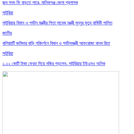
জন্ম সনদ ফি বাড়তে পারে- মানিকগঞ্জ জেলা প্রশাসক
সাটুরিয়া
সাটুরিয়ায় বিমান ও পর্যটন মন্ত্রীর পিতা সাবেক মন্ত্রী মুন্নুর মৃত্যু বার্ষিকী পালিত
জাতীয়
বালিয়াাটি জমিদার বাড়ি পরিদর্শনে বিমান ও পর্যটনমন্ত্রী আফরোজা খানম রিতা
সাটুরিয়া
১.২২ কোটি টাকা ফেরত দিয়ে নজির গড়লেন- সাটুরিয়ার ইউএনও অনিক