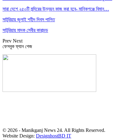
সারা দেশে ২৫০টি মন্দিরের উন্নয়ন কাজ করা হবে- মানিকগঞ্জে বিমান…
সাটুরিয়ায় জুলাই শহীদ দিবস পালিত
সাটুরিয়ায় মাদক সেবীর কারাদন্ড
Prev
Next
ফেসবুক ফ্যান পেজ
সম্পাদক: হাসান ফয়জী
বার্তা ও বাণিজ্যিক কার্যালয়
বালিয়াটী বাজার, সাটুরিয়া, মানিকগঞ্জ
মোবা- ০১৭১১ ৩০২৯১০
© 2026 - Manikganj News 24. All Rights Reserved.
Website Design:
DesignhostBD IT