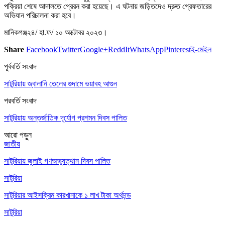
পক্রিয়া শেষে আদালতে প্রেরন করা হয়েছে। এ ঘটনায় জড়িতদেও দ্রুত গ্রেফতারের
অভিযান পরিচালনা করা হবে।
মানিকগঞ্জ২৪/ হা.ফ/ ১০ অক্টোবর ২০২৩।
Share
Facebook
Twitter
Google+
ReddIt
WhatsApp
Pinterest
ই-মেইল
পূর্ববর্তি সংবাদ
সাটুরিয়ায় জ্বালানি তেলের গুদামে ভয়াবহ আগুন
পরবর্তি সংবাদ
সাটুরিয়ায় অন্তর্জাতিক দূর্যোগ প্রশমন দিবস পালিত
আরো পড়ুুন
জাতীয়
সাটুরিয়ায় জুলাই গণঅভ্যুত্থান দিবস পালিত
সাটুরিয়া
সাটুরিয়ার আইসক্রিম কারখানাকে ১ লাখ টাকা অর্থদন্ড
সাটুরিয়া