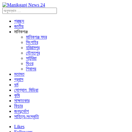
প্রচ্ছদ
জাতীয়
মানিকগঞ্জ
মানিকগঞ্জ সদর
সিংগাইর
হরিরামপুর
দৌলতপুর
সাটুরিয়া
ঘিওর
শিবালয়
মতামত
প্রবাস
ধর্ম
সোশ্যাল_মিডিয়া
কৃষি
সাক্ষাতকার
ফিচার
জনদুর্ভোগ
সাহিত্য-সংস্কৃতি
Likes
Followers