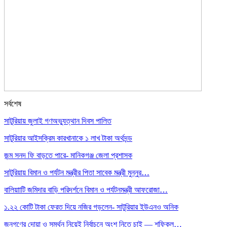
সর্বশেষ
সাটুরিয়ায় জুলাই গণঅভ্যুত্থান দিবস পালিত
সাটুরিয়ার আইসক্রিম কারখানাকে ১ লাখ টাকা অর্থদন্ড
জন্ম সনদ ফি বাড়তে পারে- মানিকগঞ্জ জেলা প্রশাসক
সাটুরিয়ায় বিমান ও পর্যটন মন্ত্রীর পিতা সাবেক মন্ত্রী মুন্নুর…
বালিয়াাটি জমিদার বাড়ি পরিদর্শনে বিমান ও পর্যটনমন্ত্রী আফরোজা…
১.২২ কোটি টাকা ফেরত দিয়ে নজির গড়লেন- সাটুরিয়ার ইউএনও অনিক
জনগণের দোয়া ও সমর্থন নিয়েই নির্বাচনে অংশ নিতে চাই — শফিকুল…