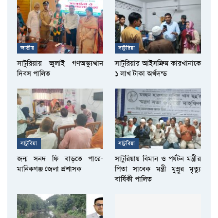
জাতীয়
সাটুরিয়া
সাটুরিয়ায় জুলাই গণঅভ্যুত্থান
সাটুরিয়ার আইসক্রিম কারখানাকে
দিবস পালিত
১ লাখ টাকা অর্থদন্ড
সাটুরিয়া
সাটুরিয়া
জন্ম সনদ ফি বাড়তে পারে-
সাটুরিয়ায় বিমান ও পর্যটন মন্ত্রীর
মানিকগঞ্জ জেলা প্রশাসক
পিতা সাবেক মন্ত্রী মুন্নুর মৃত্যু
বার্ষিকী পালিত