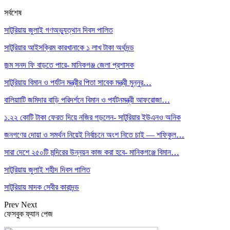
সর্বশেষ
সাটুরিয়ায় জুলাই গণঅভ্যুত্থান দিবস পালিত
সাটুরিয়ার আইসক্রিম কারখানাকে ১ লাখ টাকা অর্থদন্ড
জন্ম সনদ ফি বাড়তে পারে- মানিকগঞ্জ জেলা প্রশাসক
সাটুরিয়ায় বিমান ও পর্যটন মন্ত্রীর পিতা সাবেক মন্ত্রী মুন্নুর…
বালিয়াাটি জমিদার বাড়ি পরিদর্শনে বিমান ও পর্যটনমন্ত্রী আফরোজা…
১.২২ কোটি টাকা ফেরত দিয়ে নজির গড়লেন- সাটুরিয়ার ইউএনও অনিক
জনগণের দোয়া ও সমর্থন নিয়েই নির্বাচনে অংশ নিতে চাই — শফিকুল…
সারা দেশে ২৫০টি মন্দিরের উন্নয়ন কাজ করা হবে- মানিকগঞ্জে বিমান…
সাটুরিয়ায় জুলাই শহীদ দিবস পালিত
সাটুরিয়ায় মাদক সেবীর কারাদন্ড
Prev
Next
ফেসবুক ফ্যান পেজ