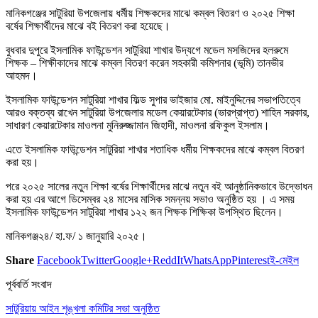
মানিকগঞ্জের সাটুরিয়া উপজেলায় ধর্মীয় শিক্ষকদের মাঝে কম্বল বিতরণ ও ২০২৫ শিক্ষা
বর্ষের শিক্ষার্থীদের মাঝে বই বিতরণ করা হয়েছে।
বুধবার দুপুরে ইসলামিক ফাউন্ডেশন সাটুরিয়া শাখার উদ্যগে মডেল মসজিদের হলরুমে
শিক্ষক – শিক্ষীকাদের মাঝে কম্বল বিতরণ করেন সহকারী কমিশনার (ভূমি) তানভীর
আহমদ।
ইসলামিক ফাউন্ডেশন সাটুরিয়া শাখার ফিল্ড সুপার ভাইজার মো. মাইনুদ্দিনের সভাপতিত্বে
আরও বক্তব্য রাখেন সাটুরিয়া উপজেলার মডেল কেয়ারটেকার (ভারপ্রাপ্ত) শাহিন সরকার,
সাধারণ কেয়ারটেকার মাওলনা মুনিরুজ্জামান জিহাদী, মাওলনা রফিকুল ইসলাম।
এতে ইসলামিক ফাউন্ডেশন সাটুরিয়া শাখার শতাধিক ধর্মীয় শিক্ষকদের মাঝে কম্বল বিতরণ
করা হয়।
পরে ২০২৫ সালের নতুন শিক্ষা বর্ষের শিক্ষার্থীদের মাঝে নতুন বই আনুষ্ঠানিকভাবে উদ্ভোধন
করা হয় এর আগে ডিসেম্বর ২৪ মাসের মাসিক সমন্নয় সভাও অনুষ্ঠিত হয় । এ সময়
ইসলামিক ফাউন্ডেশন সাটুরিয়া শাখার ১২২ জন শিক্ষক শিক্ষিকা উপস্থিত ছিলেন।
মানিকগঞ্জ২৪/ হা.ফ/ ১ জানুয়ারি ২০২৫।
Share
Facebook
Twitter
Google+
ReddIt
WhatsApp
Pinterest
ই-মেইল
পূর্ববর্তি সংবাদ
সাটুরিয়ায় আইন শৃঙ্খলা কমিটির সভা অনুষ্ঠিত