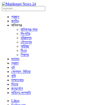
প্রচ্ছদ
জাতীয়
মানিকগঞ্জ
মানিকগঞ্জ সদর
সিংগাইর
হরিরামপুর
দৌলতপুর
সাটুরিয়া
ঘিওর
শিবালয়
মতামত
প্রবাস
ধর্ম
সোশ্যাল_মিডিয়া
কৃষি
সাক্ষাতকার
ফিচার
জনদুর্ভোগ
সাহিত্য-সংস্কৃতি
Likes
Followers