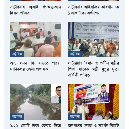
সাটুরিয়ায় জুলাই গণঅভ্যুত্থান
সাটুরিয়ার আইসক্রিম কারখানাকে
দিবস পালিত
১ লাখ টাকা অর্থদন্ড
সাটুরিয়া
সাটুরিয়া
জন্ম সনদ ফি বাড়তে পারে-
সাটুরিয়ায় বিমান ও পর্যটন মন্ত্রীর
মানিকগঞ্জ জেলা প্রশাসক
পিতা সাবেক মন্ত্রী মুন্নুর মৃত্যু
বার্ষিকী পালিত
সাটুরিয়া
সাটুরিয়া
১.২২ কোটি টাকা ফেরত দিয়ে
জনগণের দোয়া ও সমর্থন নিয়েই