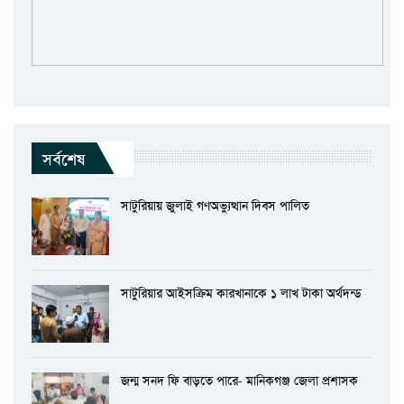
সর্বশেষ
সাটুরিয়ায় জুলাই গণঅভ্যুত্থান দিবস পালিত
সাটুরিয়ার আইসক্রিম কারখানাকে ১ লাখ টাকা অর্থদন্ড
জন্ম সনদ ফি বাড়তে পারে- মানিকগঞ্জ জেলা প্রশাসক