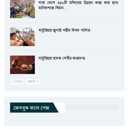
সারা দেশে ২৫০টি মন্দিরের উন্নয়ন কাজ করা হবে-
মানিকগঞ্জে বিমান…
সাটুরিয়ায় জুলাই শহীদ দিবস পালিত
সাটুরিয়ায় মাদক সেবীর কারাদন্ড
PREV
NEXT
ফেসবুক ফ্যান পেজ