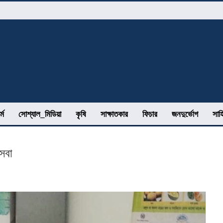
র্ম
সোশ্যাল_মিডিয়া
কৃষি
সাক্ষাতকার
ফিচার
জনদুর্ভোগ
সাহ
সেবা