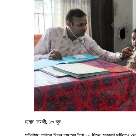
হাসান ফয়জী, ১৬ জুন.
সাটুরিয়ায় পবিত্র ঈদুল আযহার টানা ১০ দিনের সরকারি ছুটিতেও থেমে 