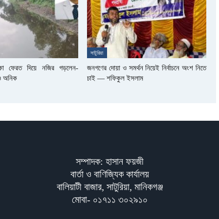
সাটুরিয়া
কা ফেরত দিয়ে নজির গড়লেন-
জনগণের দোয়া ও সমর্থন নিয়েই নির্বাচনে অংশ নিতে
ও অনিক
চাই — শফিকুল ইসলাম
সম্পাদক: হাসান ফয়জী
বার্তা ও বাণিজ্যিক কার্যালয়
বালিয়াটী বাজার, সাটুরিয়া, মানিকগঞ্জ
মোবা- ০১৭১১ ৩০২৯১০