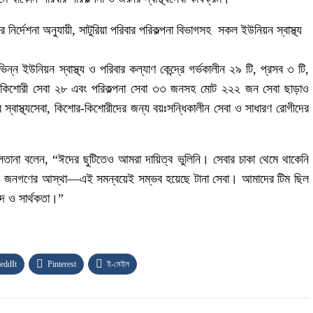
র্দেশনা অনুযায়ী, সাটুরিয়া পরিবার পরিকল্পনা বিভাগসহ সকল ইউনিয়ন স্বাস্থ্য
ন্ন ইউনিয়ন স্বাস্থ্য ও পরিবার কল্যাণ কেন্দ্রে গর্ভকালীন ২৯ টি, প্রসব ৩ টি,
িশোর কিশোরী সেবা ২৮ এবং পরিকল্পনা সেবা ৩৩ জনসহ মোট ২২২ জন সেবা ছাড়াও
ের স্বাস্থ্যসেবা, কিশোর-কিশোরীদের জন্য বয়ঃসন্ধিকালীন সেবা ও সাধারণ রোগীদের
া সুলতানা বলেন, “ঈদের ছুটিতেও আমরা দায়িত্ব ভুলিনি। সেবার চাকা থেমে থাকেনি
া আর জনগণের আস্থা—এই সমন্বয়েই সম্ভব হয়েছে টানা সেবা। আমাদের টিম ছিল
্দ ও সার্থকতা।”
eddIt
Pinterest
ই-মেইল