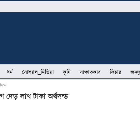
ধর্ম
সোশ্যাল_মিডিয়া
কৃষি
সাক্ষাতকার
ফিচার
জনদু
থদন্ড
ে দেড় লাখ টাকা অর্থদন্ড