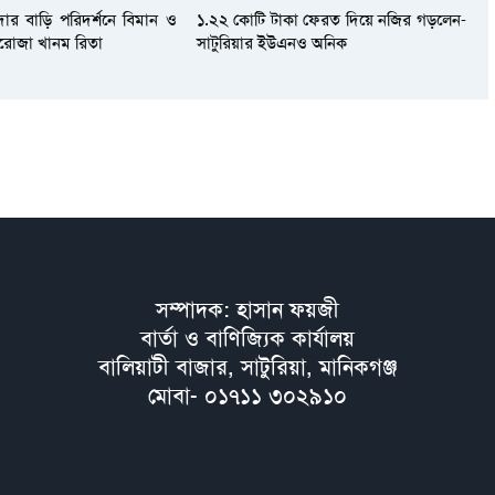
দার বাড়ি পরিদর্শনে বিমান ও
১.২২ কোটি টাকা ফেরত দিয়ে নজির গড়লেন-
আফরোজা খানম রিতা
সাটুরিয়ার ইউএনও অনিক
সম্পাদক: হাসান ফয়জী
বার্তা ও বাণিজ্যিক কার্যালয়
বালিয়াটী বাজার, সাটুরিয়া, মানিকগঞ্জ
মোবা- ০১৭১১ ৩০২৯১০