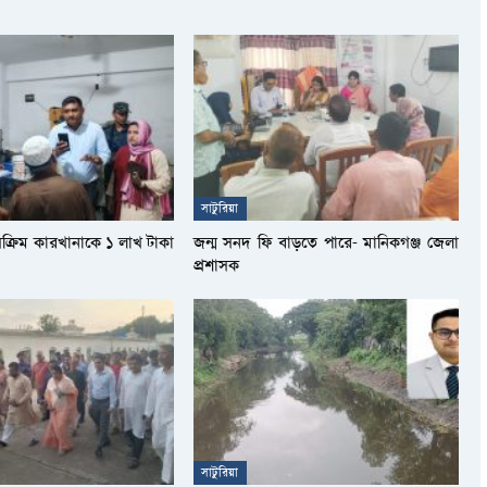
সাটুরিয়া
সক্রিম কারখানাকে ১ লাখ টাকা
জন্ম সনদ ফি বাড়তে পারে- মানিকগঞ্জ জেলা
প্রশাসক
সাটুরিয়া