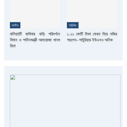
জাতীয়
সাটুরিয়া
বালিয়াাটি জমিদার বাড়ি পরিদর্শনে
১.২২ কোটি টাকা ফেরত দিয়ে নজির
বিমান ও পর্যটনমন্ত্রী আফরোজা খানম
গড়লেন- সাটুরিয়ার ইউএনও অনিক
রিতা