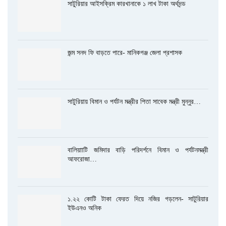
সাটুরিয়ার আইসক্রিম কারখানাকে ১ লাখ টাকা অর্থদন্ড
জন্ম সনদ ফি বাড়তে পারে- মানিকগঞ্জ জেলা প্রশাসক
সাটুরিয়ায় বিমান ও পর্যটন মন্ত্রীর পিতা সাবেক মন্ত্রী মুন্নুর…
বালিয়াাটি জমিদার বাড়ি পরিদর্শনে বিমান ও পর্যটনমন্ত্রী
আফরোজা…
১.২২ কোটি টাকা ফেরত দিয়ে নজির গড়লেন- সাটুরিয়ার
ইউএনও অনিক