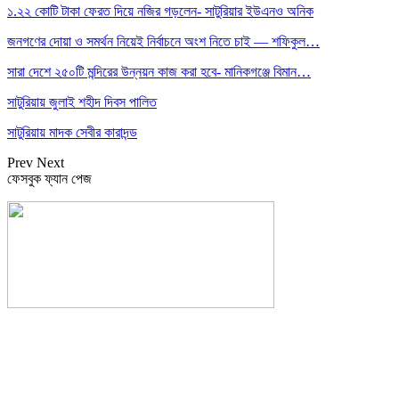
১.২২ কোটি টাকা ফেরত দিয়ে নজির গড়লেন- সাটুরিয়ার ইউএনও অনিক
জনগণের দোয়া ও সমর্থন নিয়েই নির্বাচনে অংশ নিতে চাই — শফিকুল…
সারা দেশে ২৫০টি মন্দিরের উন্নয়ন কাজ করা হবে- মানিকগঞ্জে বিমান…
সাটুরিয়ায় জুলাই শহীদ দিবস পালিত
সাটুরিয়ায় মাদক সেবীর কারাদন্ড
Prev
Next
ফেসবুক ফ্যান পেজ
সম্পাদক: হাসান ফয়জী
বার্তা ও বাণিজ্যিক কার্যালয়
বালিয়াটী বাজার, সাটুরিয়া, মানিকগঞ্জ
মোবা- ০১৭১১ ৩০২৯১০