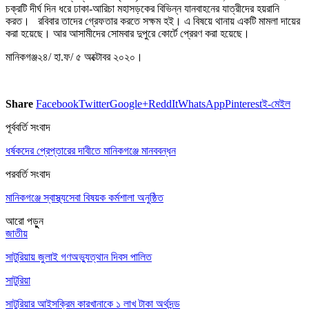
চক্রটি দীর্ঘ দিন ধরে ঢাকা-আরিচা মহাসড়কের বিভিন্ন যানবাহনের যাত্রীদের হয়রানি
করত। রবিবার তাদের গ্রেফতার করতে সক্ষম হই। এ বিষয়ে থানায় একটি মামলা দায়ের
করা হয়েছে। আর আসামীদের সোমবার দুপুরে কোর্টে প্রেরণ করা হয়েছে।
মানিকগঞ্জ২৪/ হা.ফ/ ৫ অক্টোবর ২০২০।
Share
Facebook
Twitter
Google+
ReddIt
WhatsApp
Pinterest
ই-মেইল
পূর্ববর্তি সংবাদ
ধর্ষকদের প্রেপ্তারের দাবীতে মানিকগঞ্জে মানববন্ধন
পরবর্তি সংবাদ
মানিকগঞ্জে স্বাস্থ্যসেবা বিষয়ক কর্মশালা অনুষ্ঠিত
আরো পড়ুুন
জাতীয়
সাটুরিয়ায় জুলাই গণঅভ্যুত্থান দিবস পালিত
সাটুরিয়া
সাটুরিয়ার আইসক্রিম কারখানাকে ১ লাখ টাকা অর্থদন্ড