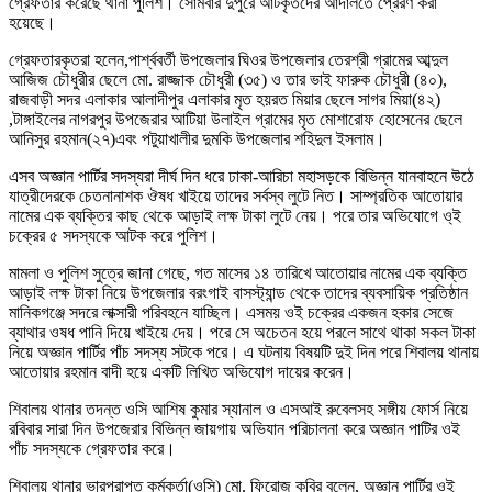
গ্রেফতার করেছে থানা পুলিশ। সোমবার দুপুরে আটকৃতদের আদালতে প্রেরণ করা
হয়েছে।
গ্রেফতারকৃতরা হলেন,পার্শ্ববর্তী উপজেলার ঘিওর উপজেলার তেরশ্রী গ্রামের আব্দুল
আজিজ চৌধুরীর ছেলে মো. রাজ্জাক চৌধুরী (৩৫) ও তার ভাই ফারুক চৌধুরী (৪০),
রাজবাড়ী সদর এলাকার আলাদীপুর এলাকার মৃত হয়রত মিয়ার ছেলে সাগর মিয়া(৪২)
,টাঙ্গাইলের নাগরপুর উপজেরার আটিয়া উলাইল গ্রামের মৃত মোশারোফ হোসেনের ছেলে
আনিসুর রহমান(২৭)এবং পটুয়াখালীর দুমকি উপজেলার শহিদুল ইসলাম।
এসব অজ্ঞান পার্টির সদস্যরা দীর্ঘ দিন ধরে ঢাকা-আরিচা মহাসড়কে বিভিন্ন যানবাহনে উঠে
যাত্রীদেরকে চেতনানাশক ঔষধ খাইয়ে তাদের সর্বস্ব লুটে নিত। সাম্প্রতিক আতোয়ার
নামের এক ব্যক্তির কাছ থেকে আড়াই লক্ষ টাকা লুটে নেয়। পরে তার অভিযোগে ও্ই
চক্রের ৫ সদস্যকে আটক করে পুলিশ।
মামলা ও পুলিশ সুত্রে জানা গেছে, গত মাসের ১৪ তারিখে আতোয়ার নামের এক ব্যক্তি
আড়াই লক্ষ টাকা নিয়ে উপজেলার বরংগাই বাসস্ট্যান্ড থেকে তাদের ব্যবসায়িক প্রতিষ্ঠান
মানিকগঞ্জে সদরে লাক্সারী পরিবহনে যাচ্ছিল। এসময় ওই চক্রের একজন হকার সেজে
ব্যাথার ওষধ পানি দিয়ে খাইয়ে দেয়। পরে সে অচেতন হয়ে পরলে সাথে থাকা সকল টাকা
নিয়ে অজ্ঞান পার্টির পাঁচ সদস্য সটকে পরে। এ ঘটনায় বিষয়টি দুই দিন পরে শিবালয় থানায়
আতোয়ার রহমান বাদী হয়ে একটি লিখিত অভিযোগ দায়ের করেন।
শিবালয় থানার তদন্ত ওসি আশিষ কুমার স্যানাল ও এসআই রুবেলসহ সঙ্গীয় ফোর্স নিয়ে
রবিবার সারা দিন উপজেরার বিভিন্ন জায়গায় অভিযান পরিচালনা করে অজ্ঞান পাটির ওই
পাঁচ সদস্যকে গ্রেফতার করে।
শিবালয় থানার ভারপ্রাপ্ত কর্মকর্তা(ওসি) মো. ফিরোজ কবির বলেন, অজ্ঞান পার্টির ওই