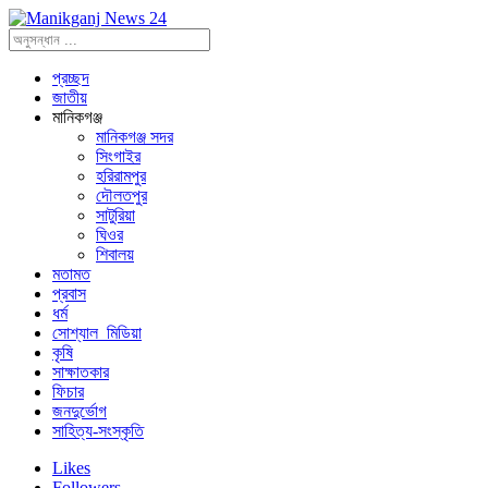
প্রচ্ছদ
জাতীয়
মানিকগঞ্জ
মানিকগঞ্জ সদর
সিংগাইর
হরিরামপুর
দৌলতপুর
সাটুরিয়া
ঘিওর
শিবালয়
মতামত
প্রবাস
ধর্ম
সোশ্যাল_মিডিয়া
কৃষি
সাক্ষাতকার
ফিচার
জনদুর্ভোগ
সাহিত্য-সংস্কৃতি
Likes
Followers