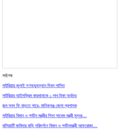
সর্বশেষ
সাটুরিয়ায় জুলাই গণঅভ্যুত্থান দিবস পালিত
সাটুরিয়ার আইসক্রিম কারখানাকে ১ লাখ টাকা অর্থদন্ড
জন্ম সনদ ফি বাড়তে পারে- মানিকগঞ্জ জেলা প্রশাসক
সাটুরিয়ায় বিমান ও পর্যটন মন্ত্রীর পিতা সাবেক মন্ত্রী মুন্নুর…
বালিয়াাটি জমিদার বাড়ি পরিদর্শনে বিমান ও পর্যটনমন্ত্রী আফরোজা…