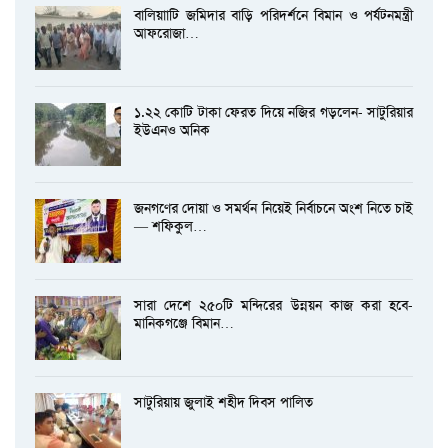
বালিয়াাটি জমিদার বাড়ি পরিদর্শনে বিমান ও পর্যটনমন্ত্রী
আফরোজা…
১.২২ কোটি টাকা ফেরত দিয়ে নজির গড়লেন- সাটুরিয়ার
ইউএনও অনিক
জনগণের দোয়া ও সমর্থন নিয়েই নির্বাচনে অংশ নিতে চাই
— শফিকুল…
সারা দেশে ২৫০টি মন্দিরের উন্নয়ন কাজ করা হবে-
মানিকগঞ্জে বিমান…
সাটুরিয়ায় জুলাই শহীদ দিবস পালিত