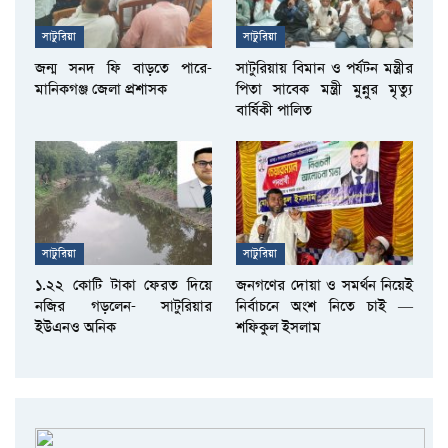
সাটুরিয়া
সাটুরিয়া
জন্ম সনদ ফি বাড়তে পারে-
সাটুরিয়ায় বিমান ও পর্যটন মন্ত্রীর
মানিকগঞ্জ জেলা প্রশাসক
পিতা সাবেক মন্ত্রী মুন্নুর মৃত্যু
বার্ষিকী পালিত
সাটুরিয়া
সাটুরিয়া
১.২২ কোটি টাকা ফেরত দিয়ে
জনগণের দোয়া ও সমর্থন নিয়েই
নজির গড়লেন- সাটুরিয়ার
নির্বাচনে অংশ নিতে চাই —
ইউএনও অনিক
শফিকুল ইসলাম