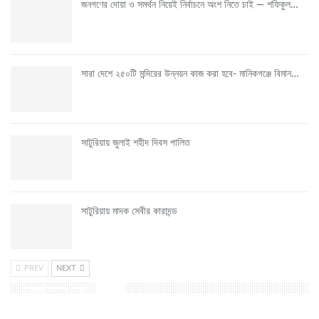
জনগণের দোয়া ও সমর্থন নিয়েই নির্বাচনে অংশ নিতে চাই — শফিকুল…
সারা দেশে ২৫০টি মন্দিরের উন্নয়ন কাজ করা হবে- মানিকগঞ্জে বিমান…
সাটুরিয়ায় জুলাই শহীদ দিবস পালিত
সাটুরিয়ায় মাদক সেবীর কারাদন্ড
PREV
NEXT
ফেসবুক ফ্যান পেজ