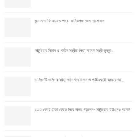
জন্ম সনদ ফি বাড়তে পারে- মানিকগঞ্জ জেলা প্রশাসক
সাটুরিয়ায় বিমান ও পর্যটন মন্ত্রীর পিতা সাবেক মন্ত্রী মুন্নুর…
বালিয়াাটি জমিদার বাড়ি পরিদর্শনে বিমান ও পর্যটনমন্ত্রী আফরোজা…
১.২২ কোটি টাকা ফেরত দিয়ে নজির গড়লেন- সাটুরিয়ার ইউএনও অনিক