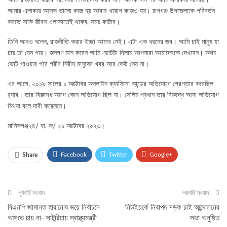
আমি রাজনীতি করবো না, এমপি নির্বাচনও করব না। অনেক দিন পর আমি এলাকায় এসেছি।
আমার এলাকায় অনেক ভালো কাজ হয় আবার খারাপ কাজও হয়। রূপগঞ্জ উপজেলাকে পরিবর্তন
করতে বাকি জীবন এলাকাতেই থাকব, সময় কাটাব।
তিনি আরও বলেন, রাজনীতি করার ইচ্ছা আমার নেই। এটা এক ধরনের জব। আমি চাই মানুষ যা
চায় তা যেন পায়। জনগণ মনে করেন আমি ভোটটা দিলাম আপনারা আমাদেরকে দেখবেন। অথচ
ভোট পাওয়ার পরে গরীব নিরীহ মানুষের খবর আর কেউ নেয় না।
এর আগে, ২০১৯ সালের ১ অক্টোবর অনলাইন ক্যাসিনো কান্ডের অভিযোগে গ্রেপ্তার করেছিল
র‌্যাব। তার বিরুদ্ধে আগে কোন অভিযোগ ছিল না। সেলিম প্রধান তার বিরুদ্ধে আনা অভিযোগ
মিথ্যা বলে দাবী করেছেন।
মানিকগঞ্জ২৪/ হা. ফ/ ২১ অক্টোবর ২০২৩।
Facebook
Twitter
Google+
Share
ReddIt
WhatsApp
Pinterest
পূর্ববর্তি সংবাদ
ই-মেইল
পরবর্তি সংবাদ
বিএনপি জামানত হারানোর ভয়ে নির্বাচনে
নিউইয়র্কে নিরাপদ সড়ক চাই আন্দোলনের
আসতে চায় না- সাটুরিয়ায় স্বাস্থ্যমন্ত্রী
সভা অনুষ্ঠিত