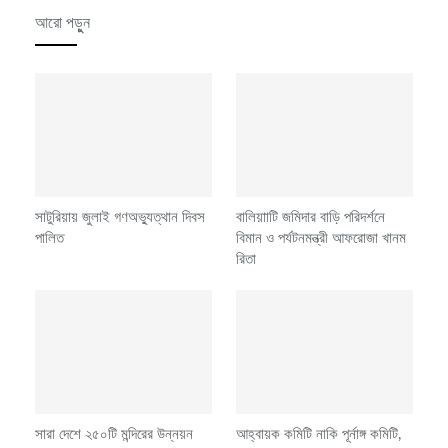
আরো পড়ুুন
সাটুরিয়ায় জুলাই গণঅভ্যুত্থান দিবস
বালিয়াাটি জমিদার বাড়ি পরিদর্শনে
পালিত
বিমান ও পর্যটনমন্ত্রী আফরোজা খানম
রিতা
সারা দেশে ২৫০টি মন্দিরের উন্নয়ন
আহ্বায়ক কমিটি নাকি পূর্নাঙ্গ কমিটি,