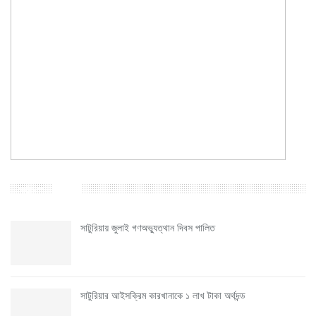
সর্বশেষ
সাটুরিয়ায় জুলাই গণঅভ্যুত্থান দিবস পালিত
সাটুরিয়ার আইসক্রিম কারখানাকে ১ লাখ টাকা অর্থদন্ড