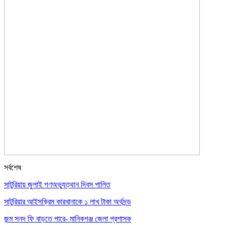
সর্বশেষ
সাটুরিয়ায় জুলাই গণঅভ্যুত্থান দিবস পালিত
সাটুরিয়ার আইসক্রিম কারখানাকে ১ লাখ টাকা অর্থদন্ড
জন্ম সনদ ফি বাড়তে পারে- মানিকগঞ্জ জেলা প্রশাসক