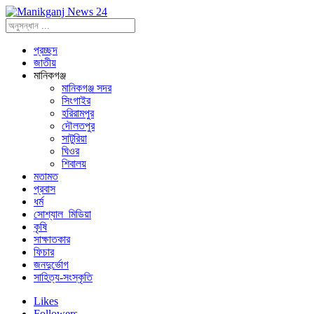
প্রচ্ছদ
জাতীয়
মানিকগঞ্জ
মানিকগঞ্জ সদর
সিংগাইর
হরিরামপুর
দৌলতপুর
সাটুরিয়া
ঘিওর
শিবালয়
মতামত
প্রবাস
ধর্ম
সোশ্যাল_মিডিয়া
কৃষি
সাক্ষাতকার
ফিচার
জনদুর্ভোগ
সাহিত্য-সংস্কৃতি
Likes
Followers