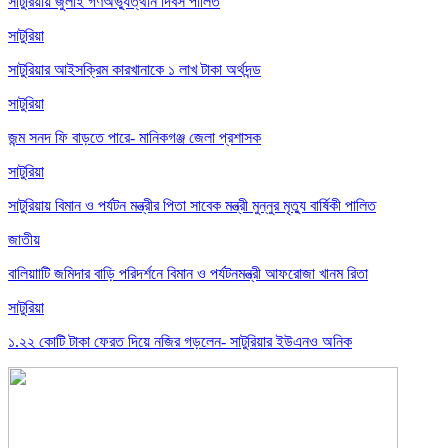
সাটুরিয়ায় জুলাই গণঅভ্যুত্থান দিবস পালিত
সাটুরিয়া
সাটুরিয়ার আইসক্রিম কারখানাকে ১ লাখ টাকা অর্থদন্ড
সাটুরিয়া
জন্ম সনদ ফি বাড়তে পারে- মানিকগঞ্জ জেলা প্রশাসক
সাটুরিয়া
সাটুরিয়ায় বিমান ও পর্যটন মন্ত্রীর পিতা সাবেক মন্ত্রী মুন্নুর মৃত্যু বার্ষিকী পালিত
জাতীয়
বালিয়াাটি জমিদার বাড়ি পরিদর্শনে বিমান ও পর্যটনমন্ত্রী আফরোজা খানম রিতা
সাটুরিয়া
১.২২ কোটি টাকা ফেরত দিয়ে নজির গড়লেন- সাটুরিয়ার ইউএনও অনিক