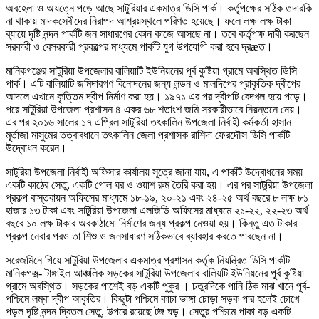
অবহেলা ও অযত্নে পড়ে আছে সাটুরিয়ার একমাত্র ডিসি পার্ক। কর্তৃপক্ষের সঠিক তদারকি
না থাকায় মাদকসেবীদের নিরাপদ আশ্রয়স্থলে পরিণত হয়েছে। ফলে লক্ষ লক্ষ টাকা
ব্যায়ে দৃষ্টি নন্দন পার্কটি জন সাধারণের কোন কাজে আসছে না। তবে কর্তৃপক্ষ দাবী করছেন
সরকারী ও বেসরকারী প্রকল্পের মাধ্যমে পার্কটি যুগ উপযোগী করা হবে দ্রæত।
মানিকগঞ্জের সাটুরিয়া উপজেলার বালিয়াটি ইউনিয়নের পূর্ব কুষ্টিয়া গ্রামে অবস্থিত ডিসি
পার্ক। এটি বালিয়াটি জমিদারগণ বিনোদনের জন্য লন্ডন ও মালদিপের প্রাকৃতিক দ্বীপের
আদলে এখানে কৃত্তিম দ্বীপ নির্মাণ করা হয়। ১৯৭১ এর পর দ্বীপটি বেদখল হয়ে পড়ে।
পরে সাটুরিয়া উপজেলা প্রশাসন ৪ একর ৬৮ শতাংশ জমি সরকারীভাবে নিয়ন্তনে নেয়।
এর পর ২০১৬ সালের ১৭ এপ্রিল সাটুরিয়া তৎকালিন উপজেলা নির্বাহী কর্মকর্তা হাসান
মূর্তাজা মাসুমের তত্বাবধানে তৎকালিন জেলা প্রশাসক রাশিদা ফেরদৌস ডিসি পার্কটি
উদ্বোধন করেন।
সাটুরিয়া উপজেলা নির্বাহী অফিসার কার্যালয় সূত্রে জানা যায়, এ পার্কটি উদ্বোধনের সময়
একটি কাঠের সেতু, একটি গোল ঘর ও ওয়াশ রুম তৈরি করা হয়। এর পর সাটুরিয়া উপজেলা
প্রকল্প বাস্তবায়ন অফিসের মাধ্যমে ১৮-১৯, ২০-২১ এবং ২৪-২৫ অর্থ বছরে ৮ লক্ষ ৮১
হাজার ১৩ টাকা এবং সাটুরিয়া উপজেলা এলজিডি অফিসের মাধ্যমে ২১-২২, ২২-২৩ অর্থ
বছরে ১০ লক্ষ টাকার অবকাঠামো নির্মাণের জন্য প্রকল্প নেওয়া হয়। কিন্তু এত টাকার
প্রকল্প নেবার পরও তা শিশু ও জনসাধারণ সঠিকভাবে ব্যাবহার করতে পারছেন না।
সরেজমিনে গিয়ে সাটুরিয়া উপজেলার একমাত্র প্রশাসন কর্তৃক নিয়ন্ত্রিত ডিসি পার্কটি
মানিকগঞ্জ- টাঙ্গাইল আঞ্চলিক সড়কের সাটুরিয়া উপজেলার বালিয়টি ইউনিয়নের পূর্ব কুষ্টিয়া
গ্রামে অবস্থিত। সড়কের পাশেই বড় একটি পুকুর । চতুরদিকে পানি ঠিক মাঝ খানে পূর্ব-
পশ্চিমে লম্বা দ্বীপ আকৃতির। কিছুটা পশ্চিমে কাচা ভাঙ্গা চোড়া সড়ক পার হলেই চোখে
পড়ল দৃষ্টি নন্দন দ্বিতল সেতু, উপরে রয়েছে টঙ্গ ঘড়। সেতুর পশ্চিমে পাকা বড় একটি