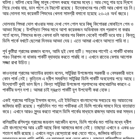
ঘাটলা। ঘাটলা বেয়ে কিছু মানুষ গোসল করছে গরমের মধ্যে। আর সেতু পার হয়ে দ্বিপে
গিয়ে দেখায় যায়, ডান পাশে যে টয়লেট রয়েছে। উদ্বোধনের পর সেটা আর খোলা হয় নি।
আর দোলনা সহ কয়েকটি শিশুদের খেলনা সামগ্রী বসানো হয়েছে ২৩-২৪ অর্থ বছরে।
দোলনায় শিশুরা দোল খাওয়ার সময় দেখা গেল গোল ঘরে কিছু কিশোররা মোবাইলে গেম ও
আড্ডা দিচ্ছে। উপস্থিত শিশুর সাথে আশা কয়েকজন অভিবাবক নাম প্রকাশ না করার
শর্তে বলেন, শিশুদের জন্য খেলনা গুলি আনার পর বিকাল থেকেই পার্কটি ভরে যায়। কিন্তু
ডিসি পার্কে বখাটে ছেলেরা দিনভর আড্ডা দেয়। এতে আমরা এখানে আসতে পারি না।
পূর্ব কুষ্টিয়া গ্রামের রমজান বলেন, আমি দুই বেলা হাটি। সড়কের পাশেই এ পার্কটি থাকার
পরও নিরাপদ না থাকায় পার্কটি ব্যাবহার করতে পারছি না। এখানে রাতের বেলায় আলোক
সজ্জা রাখা উচিত।
কাওন্নারা গ্রামের আতাউর রহমান বলেন, সাটুরিয়া উপজেলায় সরকারী ও বেসরকারী ভাবে
কোন পার্ক নেই। কৃত্তিম এ দ্বীপ সম্বলিত সাটুরিয়া ডিসি পার্কটি অবহেলায় পড়ে আছে।
উদ্যোগটি খুবই ভাল ছিল। কিন্ত সাটুরিয়া উপজেলা প্রশাসনের খামখেয়ালির কারনে এ
পার্কটির ভগ্ন দশা। আমরা চাই দ্রæত পার্কটি যুগ উপযোগী করা হোক।
একই গ্রামের শাহিনুর ইসলাম বলেন, এই ইউনিয়নে বাংলাদেশের সবচেয়ে বড় আয়তনের
জমিদার বাড়ী রয়েছে। প্রতিদিন শত শত পর্যটকরা এই ডিসি পার্কের সামনে দিয়ে যাতায়াত
করে। এখানে আরও সুন্দর করতে পারলে ডিসি পার্কের মাধ্যমে রাজস্ব আদায় করা সম্ভব।
বালিয়াটির রশিদপুর গ্রামের জয়নাল আবেদীন বলেন, ডিসি পার্কের মত পানির মধ্যে দ্বীপ
এটা বাংলাদেশের আর ২য়টি আছে কিনা আমাদের জানা নেই। তাছাড়া এখানে ৪ একর ৬৮
শতাংশ জমি রয়েছে। এখানে নতুন রেস্তোরো করা যেতে পাওে, জমিদার বাড়িতে
আগতদের জন্য গাড়ি পার্কিং এর ব্যাবস্থা করা যেতে পারে। তাছাড়া বালিয়াটিতে জমিদার