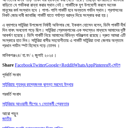
বাড়িতে যে পর্যটকরা রান্না করার স্থান নেই। পার্কটিকে যুগ উপযোগী করলে অনেক
মানুষের কর্ম সংস্থান হবে । পাশা- পাশি পার্কটি হবে অন্যতম পর্যটন স্থান। প্রশাসনের
নিকট জোর দাবী জানাচ্ছি পার্কটি যাতে পর্যাপ্ত বরাদ্ধ দিয়ে সংস্কার করা হয়।
এ ব্যাপারে সাটুরিয়া উপজেলা নির্বাহী অফিসার মো. ইকবাল হোসেন বলেন, ডিসি পার্কটি দীর্ঘ
দিন যাবৎ অবহেলা পড়ে ছিল। সাটুরিয়া প্রেসক্লাবের এক সদস্যেও মাধ্যমে আমাদের দৃষ্টি
আকর্ষণ হয়েছে। ডিসি পার্কটি নিয়ে আমাদের বিভিন্ন পরিকল্পনা রয়েছে। দ্রুত আমরা এটি
সংস্কারে হাত দিব। সাটুরিয়া বাসীর সহযোগীতায় এ পার্কটি সাটুরিয়া তথা জেলার অন্যতম
প্রধান পর্যটন স্পট হিসেবে গড়ে তোলব ।
মানিকগঞ্জ২৪/ হা.ফ/ ২ জুলাই ২০২৫।
Share
Facebook
Twitter
Google+
ReddIt
WhatsApp
Pinterest
ই-মেইল
পূর্ববর্তি সংবাদ
সাটুরিয়ায় গৃহবধূর রহস্যজনক ঝুলন্ত মরদেহ উদ্ধার
পরবর্তি সংবাদ
সাটুরিয়ায় আওয়ামী লীগের ৭ নেতাকর্মী গ্রেফতার
আরো পড়ুুন
জাতীয়