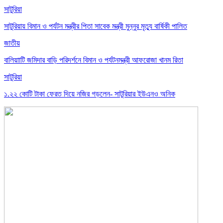
সাটুরিয়া
সাটুরিয়ায় বিমান ও পর্যটন মন্ত্রীর পিতা সাবেক মন্ত্রী মুন্নুর মৃত্যু বার্ষিকী পালিত
জাতীয়
বালিয়াাটি জমিদার বাড়ি পরিদর্শনে বিমান ও পর্যটনমন্ত্রী আফরোজা খানম রিতা
সাটুরিয়া
১.২২ কোটি টাকা ফেরত দিয়ে নজির গড়লেন- সাটুরিয়ার ইউএনও অনিক