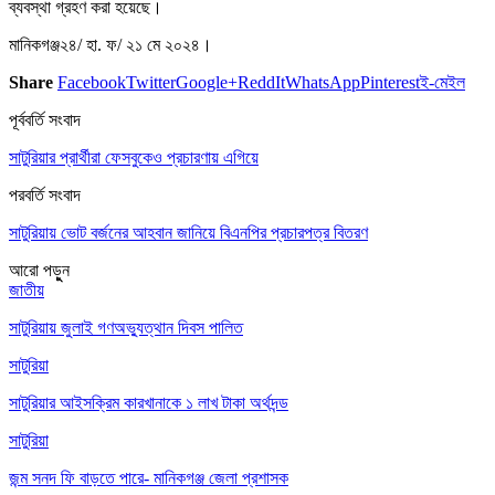
ব্যবস্থা গ্রহণ করা হয়েছে।
মানিকগঞ্জ২৪/ হা. ফ/ ২১ মে ২০২৪।
Share
Facebook
Twitter
Google+
ReddIt
WhatsApp
Pinterest
ই-মেইল
পূর্ববর্তি সংবাদ
সাটুরিয়ার প্রার্থীরা ফেসবুকেও প্রচারণায় এগিয়ে
পরবর্তি সংবাদ
সাটুরিয়ায় ভোট বর্জনের আহবান জানিয়ে বিএনপির প্রচারপত্র বিতরণ
আরো পড়ুুন
জাতীয়
সাটুরিয়ায় জুলাই গণঅভ্যুত্থান দিবস পালিত
সাটুরিয়া
সাটুরিয়ার আইসক্রিম কারখানাকে ১ লাখ টাকা অর্থদন্ড
সাটুরিয়া
জন্ম সনদ ফি বাড়তে পারে- মানিকগঞ্জ জেলা প্রশাসক