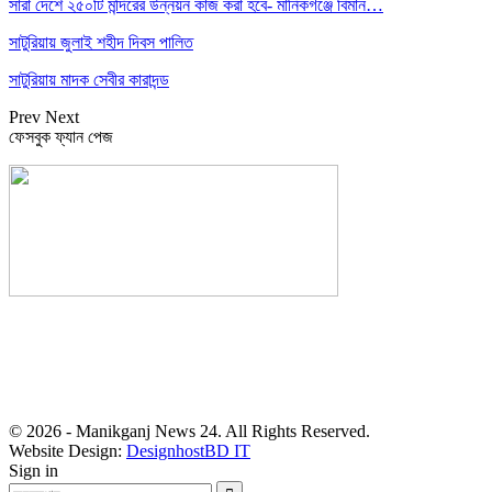
সারা দেশে ২৫০টি মন্দিরের উন্নয়ন কাজ করা হবে- মানিকগঞ্জে বিমান…
সাটুরিয়ায় জুলাই শহীদ দিবস পালিত
সাটুরিয়ায় মাদক সেবীর কারাদন্ড
Prev
Next
ফেসবুক ফ্যান পেজ
সম্পাদক: হাসান ফয়জী
বার্তা ও বাণিজ্যিক কার্যালয়
বালিয়াটী বাজার, সাটুরিয়া, মানিকগঞ্জ
মোবা- ০১৭১১ ৩০২৯১০
© 2026 - Manikganj News 24. All Rights Reserved.
Website Design:
DesignhostBD IT
Sign in