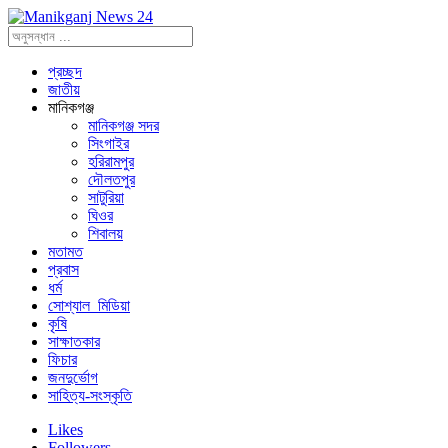
প্রচ্ছদ
জাতীয়
মানিকগঞ্জ
মানিকগঞ্জ সদর
সিংগাইর
হরিরামপুর
দৌলতপুর
সাটুরিয়া
ঘিওর
শিবালয়
মতামত
প্রবাস
ধর্ম
সোশ্যাল_মিডিয়া
কৃষি
সাক্ষাতকার
ফিচার
জনদুর্ভোগ
সাহিত্য-সংস্কৃতি
Likes
Followers