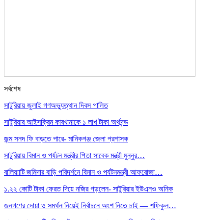
সর্বশেষ
সাটুরিয়ায় জুলাই গণঅভ্যুত্থান দিবস পালিত
সাটুরিয়ার আইসক্রিম কারখানাকে ১ লাখ টাকা অর্থদন্ড
জন্ম সনদ ফি বাড়তে পারে- মানিকগঞ্জ জেলা প্রশাসক
সাটুরিয়ায় বিমান ও পর্যটন মন্ত্রীর পিতা সাবেক মন্ত্রী মুন্নুর…
বালিয়াাটি জমিদার বাড়ি পরিদর্শনে বিমান ও পর্যটনমন্ত্রী আফরোজা…
১.২২ কোটি টাকা ফেরত দিয়ে নজির গড়লেন- সাটুরিয়ার ইউএনও অনিক
জনগণের দোয়া ও সমর্থন নিয়েই নির্বাচনে অংশ নিতে চাই — শফিকুল…