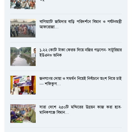
বালিয়াাটি জমিদার বাড়ি পরিদর্শনে বিমান ও পর্যটনমন্ত্রী
আফরোজা…
১.২২ কোটি টাকা ফেরত দিয়ে নজির গড়লেন- সাটুরিয়ার
ইউএনও অনিক
জনগণের দোয়া ও সমর্থন নিয়েই নির্বাচনে অংশ নিতে চাই
— শফিকুল…
সারা দেশে ২৫০টি মন্দিরের উন্নয়ন কাজ করা হবে-
মানিকগঞ্জে বিমান…