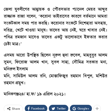
জেলা যুবলীগের আহ্বায়ক ও পৌরসভার প্যানেল মেয়র আব্দুর
রাজ্জাক রাজা বলেন, ‘করোনা ভাইরাসের কারণে বর্তমানে আমরা
সংকটকাল সময় পার করছি। করোনার সংকটে দিশেহারা অসহায়,
দরিদ্র, খেটে খাওয়া মানুষ। তাদের আয় নেই, ঘরে খাবার নেই।
পবিত্র রমজান মাসেও তাদের একটু ভালোভাবে ইফতার করার
চেষ্টা মাত্র।’
এসময় আরো উপস্থিত ছিলেন নূরুল হুদা রুবেল, মাহবুবুর আলম
সুমন, ফিরোজ আলম খান, সুবল সাহা, সৌমিত্র সরকার মনা,
মনিরুল ইসলাম
মনি, সামিউল আলম রনি, মোস্তাফিজুর রহমান বিপুল, মশিউর
রহমান প্রমুখ।
মানিকগঞ্জ২৪/ হা.ফ/ ১৯ এপ্রিল ২০২১।
Facebook
Twitter
Google+
Share