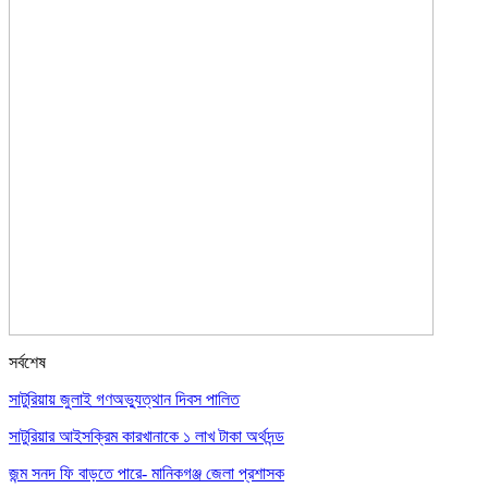
সর্বশেষ
সাটুরিয়ায় জুলাই গণঅভ্যুত্থান দিবস পালিত
সাটুরিয়ার আইসক্রিম কারখানাকে ১ লাখ টাকা অর্থদন্ড
জন্ম সনদ ফি বাড়তে পারে- মানিকগঞ্জ জেলা প্রশাসক