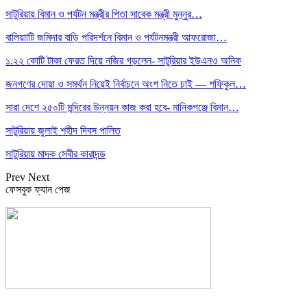
সাটুরিয়ায় বিমান ও পর্যটন মন্ত্রীর পিতা সাবেক মন্ত্রী মুন্নুর…
বালিয়াাটি জমিদার বাড়ি পরিদর্শনে বিমান ও পর্যটনমন্ত্রী আফরোজা…
১.২২ কোটি টাকা ফেরত দিয়ে নজির গড়লেন- সাটুরিয়ার ইউএনও অনিক
জনগণের দোয়া ও সমর্থন নিয়েই নির্বাচনে অংশ নিতে চাই — শফিকুল…
সারা দেশে ২৫০টি মন্দিরের উন্নয়ন কাজ করা হবে- মানিকগঞ্জে বিমান…
সাটুরিয়ায় জুলাই শহীদ দিবস পালিত
সাটুরিয়ায় মাদক সেবীর কারাদন্ড
Prev
Next
ফেসবুক ফ্যান পেজ