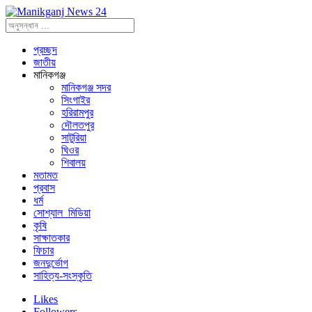
প্রচ্ছদ
জাতীয়
মানিকগঞ্জ
মানিকগঞ্জ সদর
সিংগাইর
হরিরামপুর
দৌলতপুর
সাটুরিয়া
ঘিওর
শিবালয়
মতামত
প্রবাস
ধর্ম
সোশ্যাল_মিডিয়া
কৃষি
সাক্ষাতকার
ফিচার
জনদুর্ভোগ
সাহিত্য-সংস্কৃতি
Likes
Followers