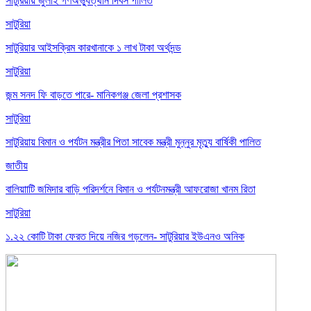
সাটুরিয়ায় জুলাই গণঅভ্যুত্থান দিবস পালিত
সাটুরিয়া
সাটুরিয়ার আইসক্রিম কারখানাকে ১ লাখ টাকা অর্থদন্ড
সাটুরিয়া
জন্ম সনদ ফি বাড়তে পারে- মানিকগঞ্জ জেলা প্রশাসক
সাটুরিয়া
সাটুরিয়ায় বিমান ও পর্যটন মন্ত্রীর পিতা সাবেক মন্ত্রী মুন্নুর মৃত্যু বার্ষিকী পালিত
জাতীয়
বালিয়াাটি জমিদার বাড়ি পরিদর্শনে বিমান ও পর্যটনমন্ত্রী আফরোজা খানম রিতা
সাটুরিয়া
১.২২ কোটি টাকা ফেরত দিয়ে নজির গড়লেন- সাটুরিয়ার ইউএনও অনিক