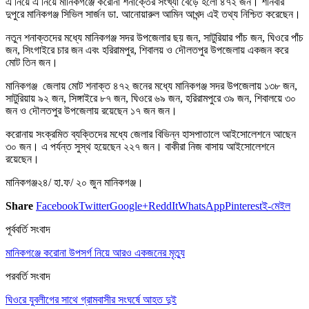
এ নিয়ে এ নিয়ে মানিকগঞ্জে করোনা শনাক্তের সংখ্যা বেড়ে হলো ৪৭২ জন। শনিবার
দুপুরে মানিকগঞ্জ সিভিল সার্জন ডা. আনোয়ারুল আমিন আখন্দ এই তথ্য নিশ্চিত করেছেন।
নতুন শনাক্তদের মধ্যে মানিকগঞ্জ সদর উপজেলার ছয় জন, সাটুরিয়ার পাঁচ জন, ঘিওরে পাঁচ
জন, সিংগাইরে চার জন এবং হরিরামপুর, শিবালয় ও দৌলতপুর উপজেলায় একজন করে
মোট তিন জন।
মানিকগঞ্জ জেলায় মোট শনাক্ত ৪৭২ জনের মধ্যে মানিকগঞ্জ সদর উপজেলায় ১৩৮ জন,
সাটুরিয়ায় ৯২ জন, সিঙ্গাইরে ৮৭ জন, ঘিওরে ৬৯ জন, হরিরামপুরে ৩৯ জন, শিবালয়ে ৩০
জন ও দৌলতপুর উপজেলায় রয়েছেন ১৭ জন জন।
করোনায় সংক্রমিত ব্যক্তিদের মধ্যে জেলার বিভিন্ন হাসপাতালে আইসোলেশনে আছেন
৩০ জন। এ পর্যন্ত সুস্থ হয়েছেন ২২৭ জন। বাকীরা নিজ বাসায় আইসোলেশনে
রয়েছেন।
মানিকগঞ্জ২৪/ হা.ফ/ ২০ জুন মানিকগঞ্জ।
Share
Facebook
Twitter
Google+
ReddIt
WhatsApp
Pinterest
ই-মেইল
পূর্ববর্তি সংবাদ
মানিকগঞ্জে করোনা উপসর্গ নিয়ে আরও একজনের মৃত্যু
পরবর্তি সংবাদ
ঘিওরে যুবলীগের সাথে গ্রামবাসীর সংঘর্ষে আহত দুই