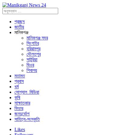
প্রচ্ছদ
জাতীয়
মানিকগঞ্জ
মানিকগঞ্জ সদর
সিংগাইর
হরিরামপুর
দৌলতপুর
সাটুরিয়া
ঘিওর
শিবালয়
মতামত
প্রবাস
ধর্ম
সোশ্যাল_মিডিয়া
কৃষি
সাক্ষাতকার
ফিচার
জনদুর্ভোগ
সাহিত্য-সংস্কৃতি
Likes
Followers