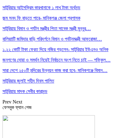
সাটুরিয়ার আইসক্রিম কারখানাকে ১ লাখ টাকা অর্থদন্ড
জন্ম সনদ ফি বাড়তে পারে- মানিকগঞ্জ জেলা প্রশাসক
সাটুরিয়ায় বিমান ও পর্যটন মন্ত্রীর পিতা সাবেক মন্ত্রী মুন্নুর…
বালিয়াাটি জমিদার বাড়ি পরিদর্শনে বিমান ও পর্যটনমন্ত্রী আফরোজা…
১.২২ কোটি টাকা ফেরত দিয়ে নজির গড়লেন- সাটুরিয়ার ইউএনও অনিক
জনগণের দোয়া ও সমর্থন নিয়েই নির্বাচনে অংশ নিতে চাই — শফিকুল…
সারা দেশে ২৫০টি মন্দিরের উন্নয়ন কাজ করা হবে- মানিকগঞ্জে বিমান…
সাটুরিয়ায় জুলাই শহীদ দিবস পালিত
সাটুরিয়ায় মাদক সেবীর কারাদন্ড
Prev
Next
ফেসবুক ফ্যান পেজ