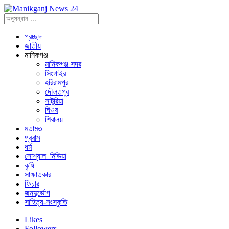
প্রচ্ছদ
জাতীয়
মানিকগঞ্জ
মানিকগঞ্জ সদর
সিংগাইর
হরিরামপুর
দৌলতপুর
সাটুরিয়া
ঘিওর
শিবালয়
মতামত
প্রবাস
ধর্ম
সোশ্যাল_মিডিয়া
কৃষি
সাক্ষাতকার
ফিচার
জনদুর্ভোগ
সাহিত্য-সংস্কৃতি
Likes
Followers