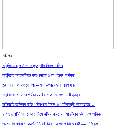
সর্বশেষ
সাটুরিয়ায় জুলাই গণঅভ্যুত্থান দিবস পালিত
সাটুরিয়ার আইসক্রিম কারখানাকে ১ লাখ টাকা অর্থদন্ড
জন্ম সনদ ফি বাড়তে পারে- মানিকগঞ্জ জেলা প্রশাসক
সাটুরিয়ায় বিমান ও পর্যটন মন্ত্রীর পিতা সাবেক মন্ত্রী মুন্নুর…
বালিয়াাটি জমিদার বাড়ি পরিদর্শনে বিমান ও পর্যটনমন্ত্রী আফরোজা…
১.২২ কোটি টাকা ফেরত দিয়ে নজির গড়লেন- সাটুরিয়ার ইউএনও অনিক
জনগণের দোয়া ও সমর্থন নিয়েই নির্বাচনে অংশ নিতে চাই — শফিকুল…