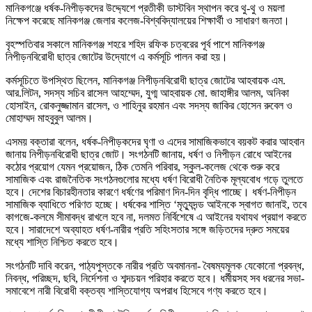
মানিকগঞ্জে ধর্ষক-নিপীড়কদের উদ্দ্যেশে প্রতীকী ডাস্টবিন স্থাপন করে থু-থু ও ময়লা
নিক্ষেপ করেছে মানিকগঞ্জ জেলার কলেজ-বিশ্ববিদ্যালয়ের শিক্ষার্থী ও সাধারণ জনতা।
বৃহস্পতিবার সকালে মানিকগঞ্জ শহরে শহিদ রফিক চত্বরের পূর্ব পাশে মানিকগঞ্জ
নিপীড়নবিরোধী ছাত্র জোটের উদ্যোগে এ কর্মসূচি পালন করা হয়।
কর্মসূচিতে উপস্থিত ছিলেন, মানিকগঞ্জ নিপীড়নবিরোধী ছাত্র জোটের আহবায়ক এম.
আর.লিটন, সদস্য সচিব রাসেল আহম্মেদ, যুগ্ম আহবায়ক মো. জাহাঙ্গীর আলম, অনিকা
হোসাইন, রোকনুজ্জামান রাসেল, ও শাহিনুর রহমান এবং সদস্য জাকির হোসেন রুবেল ও
মোহাম্মদ মাহবুবুল আলম।
এসময় বক্তারা বলেন, ধর্ষক-নিপীড়কদের ঘৃণা ও এদের সামাজিকভাবে বয়কট করার আহবান
জানায় নিপীড়নবিরোধী ছাত্র জোট। সংগঠনটি জানায়, ধর্ষণ ও নিপীড়ন রোধে আইনের
কঠোর প্রয়োগ যেমন প্রয়োজন, ঠিক তেমনি পরিবার, স্কুল-কলেজ থেকে শুরু করে
সামাজিক এবং রাজনৈতিক সংগঠনগুলোর মধ্যে ধর্ষণ বিরোধী নৈতিক মূল্যবোধ গড়ে তুলতে
হবে। দেশের বিচারহীনতার কারণে ধর্ষণের পরিমাণ দিন-দিন বৃদ্ধি পাচ্ছে। ধর্ষণ-নিপীড়ন
সামাজিক ব্যাধিতে পরিণত হচ্ছে। ধর্ষকের শাস্তি ‘মৃত্যুদন্ড আইনকে স্বাগত জানাই, তবে
কাগজে-কলমে সীমাবদ্ধ রাখলে হবে না, দলমত নির্বিশেষে এ আইনের যথাযথ প্রয়াগ করতে
হবে। সারাদেশে অব্যাহত ধর্ষণ-নারীর প্রতি সহিংসতার সঙ্গে জড়িতদের দ্রুত সময়ের
মধ্যে শাস্তি নিশ্চিত করতে হবে।
সংগঠনটি দাবি করেন, পাঠ্যপুস্তকে নারীর প্রতি অবমাননা- বৈষম্যমূলক যেকোনো প্রবন্ধ,
নিবন্ধ, পরিচ্ছদ, ছবি, নির্দেশনা ও শব্দচয়ন পরিহার করতে হবে। ধর্মীয়সহ সব ধরনের সভা-
সমাবেশে নারী বিরোধী বক্তব্য শাস্তিযোগ্য অপরাধ হিসেবে গণ্য করতে হবে।