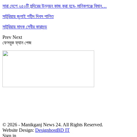
সারা দেশে ২৫০টি মন্দিরের উন্নয়ন কাজ করা হবে- মানিকগঞ্জে বিমান…
সাটুরিয়ায় জুলাই শহীদ দিবস পালিত
সাটুরিয়ায় মাদক সেবীর কারাদন্ড
Prev
Next
ফেসবুক ফ্যান পেজ
সম্পাদক: হাসান ফয়জী
বার্তা ও বাণিজ্যিক কার্যালয়
বালিয়াটী বাজার, সাটুরিয়া, মানিকগঞ্জ
মোবা- ০১৭১১ ৩০২৯১০
© 2026 - Manikganj News 24. All Rights Reserved.
Website Design:
DesignhostBD IT
Sign in