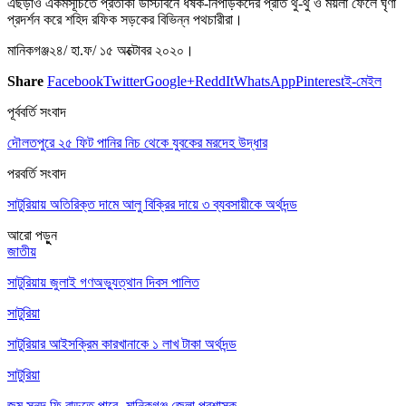
এছড়াও একর্মসূচিতে প্রতীকী ডাস্টবিনে ধর্ষক-নিপীড়কদের প্রতি থু-থু ও ময়লা ফেলে ঘৃণা
প্রদর্শন করে শহিদ রফিক সড়কের বিভিন্ন পথচারীরা।
মানিকগঞ্জ২৪/ হা.ফ/ ১৫ অক্টোবর ২০২০।
Share
Facebook
Twitter
Google+
ReddIt
WhatsApp
Pinterest
ই-মেইল
পূর্ববর্তি সংবাদ
দৌলতপুরে ২৫ ফিট পানির নিচ থেকে যুবকের মরদেহ উদ্ধার
পরবর্তি সংবাদ
সাটুরিয়ায় অতিরিক্ত দামে আলু বিক্রির দায়ে ৩ ব্যবসায়ীকে অর্থদন্ড
আরো পড়ুুন
জাতীয়
সাটুরিয়ায় জুলাই গণঅভ্যুত্থান দিবস পালিত
সাটুরিয়া
সাটুরিয়ার আইসক্রিম কারখানাকে ১ লাখ টাকা অর্থদন্ড
সাটুরিয়া
জন্ম সনদ ফি বাড়তে পারে- মানিকগঞ্জ জেলা প্রশাসক