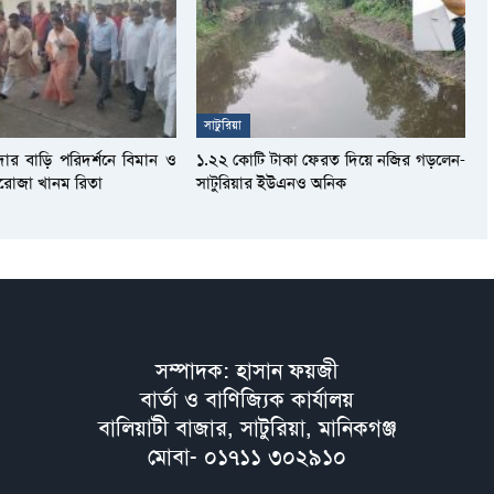
সাটুরিয়া
দার বাড়ি পরিদর্শনে বিমান ও
১.২২ কোটি টাকা ফেরত দিয়ে নজির গড়লেন-
আফরোজা খানম রিতা
সাটুরিয়ার ইউএনও অনিক
সম্পাদক: হাসান ফয়জী
বার্তা ও বাণিজ্যিক কার্যালয়
বালিয়াটী বাজার, সাটুরিয়া, মানিকগঞ্জ
মোবা- ০১৭১১ ৩০২৯১০