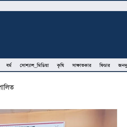
ধর্ম
সোশ্যাল_মিডিয়া
কৃষি
সাক্ষাতকার
ফিচার
জনদু
 পালিত