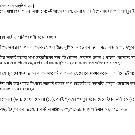
মানববন্ধন অনুষ্ঠিত হয়।
ীগের সাধারণ সম্পাদক অ্যাডভোকেট আব্দুস সালাম, জেলা ছাত্র লীগের সহ সভাপতি মমিনুল 
্বক সর্বোচ্চ শাস্তির দাবী করেন বক্তারা।
লীগের সাধারণ সম্পাদক ফারুক হোসেন মিরুর কুপিয়ে আহত করা হয়। পরে আজ ২ মার্চ দুপুরে 
গাইর সরকারি কলেজ শাখা ছাত্রলীগের সভাপতি মোল্লা মোহাম্মদ দুলাল ও ফারুক হোসেনের 
ুর ফারুক এবং তাদের সহযোগীরা ফারুককে কুপিয়ে হত্যা করেন বলে অভিযোগ উঠেছে।
রে মোল্লা মোহাম্মদ দুলাল ও তার সহযোগীরা ফারুক হোসেনকে মারধর করেন। এ নিয়ে দুই পক্
ু মিয়া বাদি হয়ে থানায় সিংগাইর সরকারি কলেজ শাখা ছাত্রলীগের সভাপতি মোল্লা মোহাম্মদ 
য় মামলা দায়ের করেছেন।
রান মোল্লা (২০), সোহান মোল্লা (১৮), একই গ্রামের শামসুল হকের ছেলে ইমান আলী (৩০) 
লো অস্ত্র উদ্ধার করা হয়েছে। বাকী আসামীদের গ্রেপ্তারের জন্য অভিযান অভ্যাহত আছে।