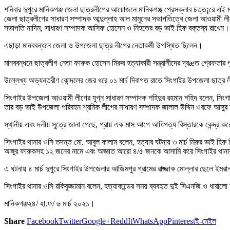
শনিবার দুপুরে মানিকগঞ্জ জেলা ছাত্রলীগের আয়োজনে মানিকগঞ্জ প্রেসক্লাব চত্ত¡রে এই 
জেলা ছাত্রলীগের সাধারণ সম্পাদক আব্দুল্লাহ আল মামুনের সভাপতিত্বে জেলা আওয়ামী ল
সভাপতি নাদিম, সাধারণ সম্পাদক আসিফ হোসেন ও নিহতের বড় ভাই হিরু বক্তব্য রাখেন।
এছাড়া মানববন্ধনে জেলা ও উপজেলা ছাত্র লীগের নেতাকর্মী উপস্থিত ছিলেন।
মানববন্ধনে ছাত্রলীগ নেতা ফারুক হোসেন মিরুর হত্যাকারী সন্ত্রাসীদের দ্রæত গ্রেফতার পূর
উল্লেখ্য অভ্যন্তরীণ কোন্দলের জের ধরে ০১ মার্চ দিবাগত রাতে সিংগাইর উপজেলা ছাত্র 
সিংগাইর উপজেলা আওয়ামী লীগের যুগ্ন সাধারণ সম্পাদক শহিদুর রহমান শহিদ বলেন, সিং
তার বড় ভাই উপজেলা পরিবহন শ্রমিক লীগের সাধারণ সম্পাদক জালাল উদ্দিন ওরফে আঙ্গ
স্থানীয় এবং দলীয় সূত্রে জানা গেছে, প্রায় এক মাস আগে আধিপত্য বিস্তারকে কেন্দ্র ক
সিংগাইর থানার ওসি তদন্ত মো. আবুল কালাম বলেন, হত্যার ঘটনায় ৩ মার্চ মিরুর ভাই হির
আঙ্গুর ফারুকসহ ১২ জনের নামে এবং অজ্ঞাত আরো ৪/৫ জনকে আসামি করে সিংগাইর থানা
এ ঘটনায় ৪ মার্চ দুপুরে সিংগাইর উপজেলার আজিমপুর গ্রামের রাজ্জাক মোল্লার ছেলে ইম
সিংগাইর থানার ওসি রকিবুজ্জামান বলেন, হত্যাকান্ডের সময় ব্যবহৃত দুই সিএনজি ও ধারা
মানিকগঞ্জ২৪/ হা.ফ/ ৬ মার্চ ২০২১।
Share
Facebook
Twitter
Google+
ReddIt
WhatsApp
Pinterest
ই-মেইল