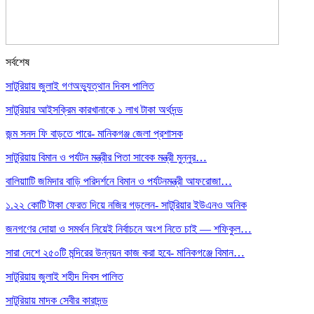
সর্বশেষ
সাটুরিয়ায় জুলাই গণঅভ্যুত্থান দিবস পালিত
সাটুরিয়ার আইসক্রিম কারখানাকে ১ লাখ টাকা অর্থদন্ড
জন্ম সনদ ফি বাড়তে পারে- মানিকগঞ্জ জেলা প্রশাসক
সাটুরিয়ায় বিমান ও পর্যটন মন্ত্রীর পিতা সাবেক মন্ত্রী মুন্নুর…
বালিয়াাটি জমিদার বাড়ি পরিদর্শনে বিমান ও পর্যটনমন্ত্রী আফরোজা…
১.২২ কোটি টাকা ফেরত দিয়ে নজির গড়লেন- সাটুরিয়ার ইউএনও অনিক
জনগণের দোয়া ও সমর্থন নিয়েই নির্বাচনে অংশ নিতে চাই — শফিকুল…
সারা দেশে ২৫০টি মন্দিরের উন্নয়ন কাজ করা হবে- মানিকগঞ্জে বিমান…
সাটুরিয়ায় জুলাই শহীদ দিবস পালিত
সাটুরিয়ায় মাদক সেবীর কারাদন্ড