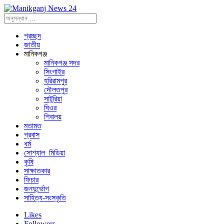
প্রচ্ছদ
জাতীয়
মানিকগঞ্জ
মানিকগঞ্জ সদর
সিংগাইর
হরিরামপুর
দৌলতপুর
সাটুরিয়া
ঘিওর
শিবালয়
মতামত
প্রবাস
ধর্ম
সোশ্যাল_মিডিয়া
কৃষি
সাক্ষাতকার
ফিচার
জনদুর্ভোগ
সাহিত্য-সংস্কৃতি
Likes
Followers