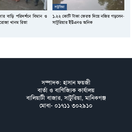
সাটুরিয়া
দার বাড়ি পরিদর্শনে বিমান ও
১.২২ কোটি টাকা ফেরত দিয়ে নজির গড়লেন-
আফরোজা খানম রিতা
সাটুরিয়ার ইউএনও অনিক
সম্পাদক: হাসান ফয়জী
বার্তা ও বাণিজ্যিক কার্যালয়
বালিয়াটী বাজার, সাটুরিয়া, মানিকগঞ্জ
মোবা- ০১৭১১ ৩০২৯১০