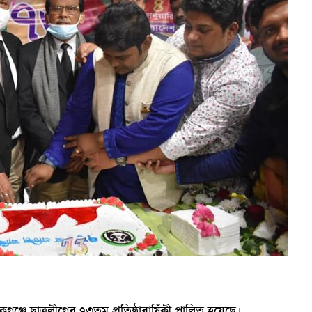
কগঞ্জে ছাত্রলীগের ৭৩তম প্রতিষ্ঠাবার্ষিকী পালিত হয়েছে।