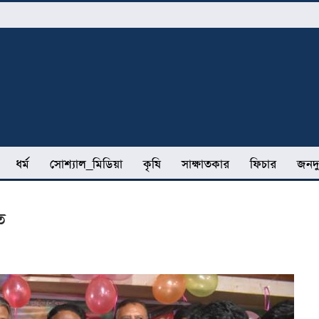
ধর্ম
সোশ্যাল_মিডিয়া
কৃষি
সাক্ষাতকার
ফিচার
জনদু
ত