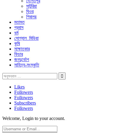
দৌলতপুর
সাটুরিয়া
ঘিওর
শিবালয়
মতামত
প্রবাস
ধর্ম
সোশ্যাল_মিডিয়া
কৃষি
সাক্ষাতকার
ফিচার
জনদুর্ভোগ
সাহিত্য-সংস্কৃতি
Likes
Followers
Followers
Subscribers
Followers
Welcome, Login to your account.