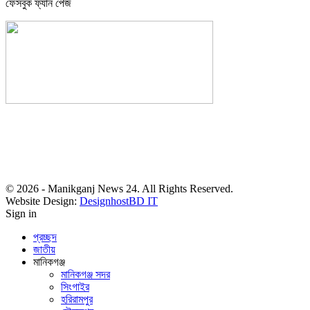
ফেসবুক ফ্যান পেজ
সম্পাদক: হাসান ফয়জী
বার্তা ও বাণিজ্যিক কার্যালয়
বালিয়াটী বাজার, সাটুরিয়া, মানিকগঞ্জ
মোবা- ০১৭১১ ৩০২৯১০
© 2026 - Manikganj News 24. All Rights Reserved.
Website Design:
DesignhostBD IT
Sign in
প্রচ্ছদ
জাতীয়
মানিকগঞ্জ
মানিকগঞ্জ সদর
সিংগাইর
হরিরামপুর