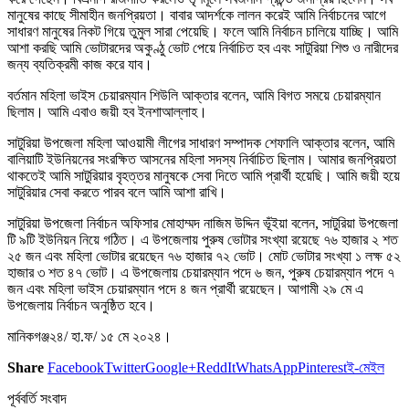
মানুষের কাছে সীমাহীন জনপ্রিয়তা। বাবার আদর্শকে লালন করেই আমি নির্বাচনের আগে
সাধারণ মানুষের নিকট গিয়ে তুমুল সারা পেয়েছি। ফলে আমি নির্বাচন চালিয়ে যাচ্ছি। আমি
আশা করছি আমি ভোটারদের অকুণ্ঠু ভোট পেয়ে নির্বাচিত হব এবং সাটুরিয়া শিশু ও নারীদের
জন্য ব্যতিক্রমী কাজ করে যাব।
বর্তমান মহিলা ভাইস চেয়ারম্যান শিউলি আক্তার বলেন, আমি বিগত সময়ে চেয়ারম্যান
ছিলাম। আমি এবাও জয়ী হব ইনশাআল্লাহ।
সাটুরিয়া উপজেলা মহিলা আওয়ামী লীগের সাধারণ সম্পাদক শেফালি আক্তার বলেন, আমি
বালিয়াটি ইউনিয়নের সংরক্ষিত আসনের মহিলা সদস্য নির্বাচিত ছিলাম। আমার জনপ্রিয়তা
থাকতেই আমি সাটুরিয়ার বৃহত্তর মানুষকে সেবা দিতে আমি প্রার্থী হয়েছি। আমি জয়ী হয়ে
সাটুরিয়ার সেবা করতে পারব বলে আমি আশা রাখি।
সাটুরিয়া উপজেলা নির্বাচন অফিসার মোহাম্মদ নাজিম উদ্দিন ভূঁইয়া বলেন, সাটুরিয়া উপজেলা
টি ৯টি ইউনিয়ন নিয়ে গঠিত। এ উপজেলায় পুরুষ ভোটার সংখ্যা রয়েছে ৭৬ হাজার ২ শত
২৫ জন এবং মহিলা ভোটার রয়েছেন ৭৬ হাজার ৭২ ভোট। মোট ভোটার সংখ্যা ১ লক্ষ ৫২
হাজার ৩ শত ৪৭ ভোট। এ উপজেলায় চেয়ারম্যান পদে ৬ জন, পুরুষ চেয়ারম্যান পদে ৭
জন এবং মহিলা ভাইস চেয়ারম্যান পদে ৪ জন প্রার্থী রয়েছেন। আগামী ২৯ মে এ
উপজেলায় নির্বাচন অনুষ্ঠিত হবে।
মানিকগঞ্জ২৪/ হা.ফ/ ১৫ মে ২০২৪।
Share
Facebook
Twitter
Google+
ReddIt
WhatsApp
Pinterest
ই-মেইল
পূর্ববর্তি সংবাদ