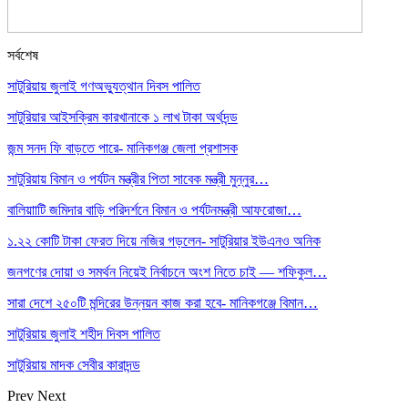
সর্বশেষ
সাটুরিয়ায় জুলাই গণঅভ্যুত্থান দিবস পালিত
সাটুরিয়ার আইসক্রিম কারখানাকে ১ লাখ টাকা অর্থদন্ড
জন্ম সনদ ফি বাড়তে পারে- মানিকগঞ্জ জেলা প্রশাসক
সাটুরিয়ায় বিমান ও পর্যটন মন্ত্রীর পিতা সাবেক মন্ত্রী মুন্নুর…
বালিয়াাটি জমিদার বাড়ি পরিদর্শনে বিমান ও পর্যটনমন্ত্রী আফরোজা…
১.২২ কোটি টাকা ফেরত দিয়ে নজির গড়লেন- সাটুরিয়ার ইউএনও অনিক
জনগণের দোয়া ও সমর্থন নিয়েই নির্বাচনে অংশ নিতে চাই — শফিকুল…
সারা দেশে ২৫০টি মন্দিরের উন্নয়ন কাজ করা হবে- মানিকগঞ্জে বিমান…
সাটুরিয়ায় জুলাই শহীদ দিবস পালিত
সাটুরিয়ায় মাদক সেবীর কারাদন্ড
Prev
Next