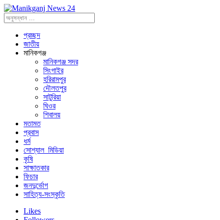
প্রচ্ছদ
জাতীয়
মানিকগঞ্জ
মানিকগঞ্জ সদর
সিংগাইর
হরিরামপুর
দৌলতপুর
সাটুরিয়া
ঘিওর
শিবালয়
মতামত
প্রবাস
ধর্ম
সোশ্যাল_মিডিয়া
কৃষি
সাক্ষাতকার
ফিচার
জনদুর্ভোগ
সাহিত্য-সংস্কৃতি
Likes
Followers