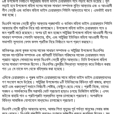
৬ষ্ঠ উপজেলা নির্বাচনে সাটুরিয়ায় মহিলা ভাইস চেয়ারম্যান পদে লড়াই জমে উঠেছে। মূল
লড়াই হবে উপজেলা মহিলা দলের সাবেক সাধারণ সম্পাদক মুন্নি আক্তার এবং ও আওয়ামী
লীগ নেত্রী এবং বর্তমান মহিলা ভাইস চেয়ারম্যান শিউলি আক্তারে সাথে। এমনটাই ধারণা
করা হচ্ছে।
বিএনপি সাবেক নেত্রী মুন্নি আক্তার প্রজাপতি ও বর্তমান মহিলা ভাইস চেয়ারম্যান শিউলি
আক্তার হাঁস প্রতিক নিয়ে মাঠ কাপাচ্ছেন। উপজেলা মহিলা ভাইস চেয়ারম্যান পদে ৪
জন প্রার্থী মাঠে রয়েছেন। অপর দুই জন হচ্ছেন সাটুরিয়া উপজেলা মহিলা আওয়ামী লীগের
সাধারণ সম্পাদক শেফালি আক্তার, হাঁস, এবং সাটুরিয়া ইউনিয়ন মহিলা আওয়ামী লীগের
সভাপতি সুলতানা বেগম কলস প্রতীক নিয়ে নির্বাচনে অংশ গ্রহণ করছেন।
মানিকগঞ্জ জেলা কৃষক দলের সাবেক সাধারণ সম্পাদক ও সাটুরিয়া উপজেলা বিএনপির
সাবেক সাংগঠনিক সম্পাদক এবং বালিয়াটি ইউনিয়ন পরিষদের সাবেক চেয়ারম্যান সদ্য
প্রয়াত আব্দুস সোবহানের কন্যা বিএনপি নেত্রী মুন্নি আক্তার। তিনি উপজেলা মহিলা
দলের সাধারণ সম্পাদক ছিলেন। বিএনপির কেন্দ্রীয় সিদ্ধান্ত অম্যান্য করে নির্বাচন করায়
গত ১৪ মে তাকে দল থেকে বহিস্কার করা হয়েছে।
এদিকে চেয়ারম্যান ও পুরুষ ভাইস চেয়ারম্যানের সাথে মহিলা ভাইস ভাইস চেয়ারম্যানদের
গণ সংযোগ জমে উঠেছে। সাটুরিয়া উপজেলার ৯টি ইউনিয়নের বিভিন্ন হাট বাজার, রাস্তা
ঘাটে এবং গুরুত্বপূর্ণ স্থানে নির্বাচনী পোষ্টার, ফেষ্টুনে ছেয়ে গেছে। প্রার্থী নিজে, তাদের
স্বজন ও সমর্থকদের টিম সরাসরি ভোট প্রচারণা ছাড়াও চলছে ডিজিটাল মাইকিং। এসব
মাইকে বাহারি গান ও প্রতিশ্রুতি স্বম্বলিত মূলক চালাচ্ছেন প্রচারণা। অপরদিকে
বিভিন্ন সামাজিক যোগাযোগ মাধ্যমেও চালাচ্ছেন প্রচারণা।
বিএনপি নেত্রী মুন্নি আক্তার বলেন, আমার পিতা মৃত্যুর পূর্ব পর্যন্ত মানুষের সেবায় কাজ
করে গেছেন। বিএনপি রাজনীতি করলেও তৃণমূলে সর্বজনীন প্রচন্ড জনপ্রিয় ছিলেন। সব