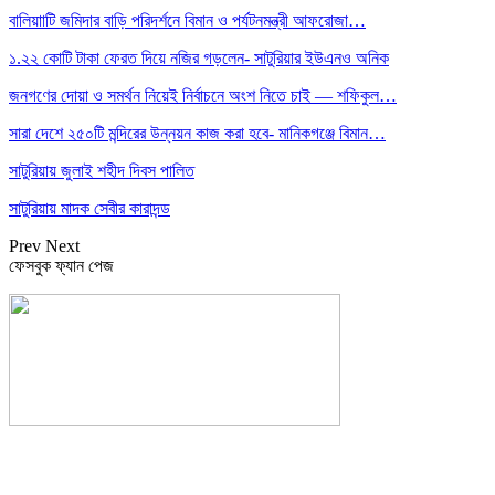
বালিয়াাটি জমিদার বাড়ি পরিদর্শনে বিমান ও পর্যটনমন্ত্রী আফরোজা…
১.২২ কোটি টাকা ফেরত দিয়ে নজির গড়লেন- সাটুরিয়ার ইউএনও অনিক
জনগণের দোয়া ও সমর্থন নিয়েই নির্বাচনে অংশ নিতে চাই — শফিকুল…
সারা দেশে ২৫০টি মন্দিরের উন্নয়ন কাজ করা হবে- মানিকগঞ্জে বিমান…
সাটুরিয়ায় জুলাই শহীদ দিবস পালিত
সাটুরিয়ায় মাদক সেবীর কারাদন্ড
Prev
Next
ফেসবুক ফ্যান পেজ