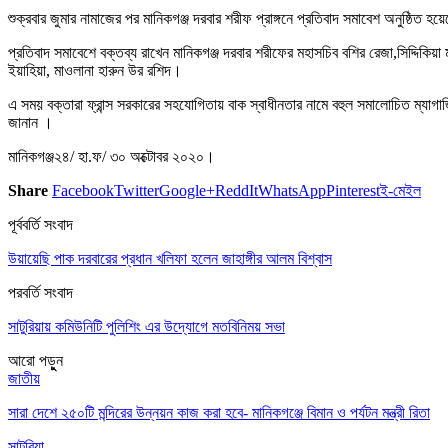
শুক্রবার জুমার নামাজের পর মানিকগঞ্জ দরবার শরীফ প্রাঙ্গনে প্রতিবাদ সমাবেশ অনুষ্ঠিত হ
প্রতিবাদ সমাবেশে বক্তব্য রাখেন মানিকগঞ্জ দরবার শরীফের মহাসচিব বশির রেজা,সিদ্দিকিয়া মাদ
ইয়াহিয়া, মাওলানা হারুন উর রশিদ।
এ সময় বক্তারা ফ্রান্স সরকারের সহযোগিতায় বাক স্বাধীনতার নামে বহুল সমালোচিত ম্যাগাজিন
জানান ।
মানিকগঞ্জ২৪/ হা.ফ/ ৩০ অক্টোবর ২০২০।
Share
Facebook
Twitter
Google+
ReddIt
WhatsApp
Pinterest
ই-মেইল
পূর্ববর্তি সংবাদ
উয়ায়েছি পাক দরবারের প্রধান খলিফা হলেন জাহাঙ্গীর আলম বিশ্বাস
পরবর্তি সংবাদ
সাটুরিয়ায় কমিউনিটি পুলিশিং এর উদ্যোগে মতবিনিময় সভা
আরো পড়ুুন
জাতীয়
সারা দেশে ২৫০টি মন্দিরের উন্নয়ন কাজ করা হবে- মানিকগঞ্জে বিমান ও পর্যটন মন্ত্রী রিতা
সাটুরিয়া