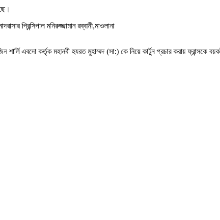
য়েছে।
রাসার প্রিন্সিপাল মনিরুজ্জামান রব্বানী,মাওলানা
 শার্লি এবদো কর্তৃক মহানবী হযরত মুহাম্মদ (সা:) কে নিয়ে কার্টুন প্রচার করায় ফ্রান্সকে 