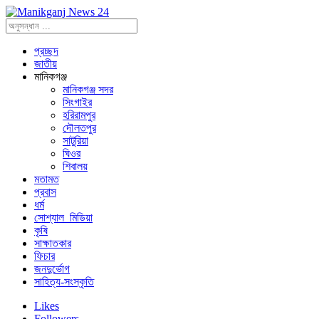
প্রচ্ছদ
জাতীয়
মানিকগঞ্জ
মানিকগঞ্জ সদর
সিংগাইর
হরিরামপুর
দৌলতপুর
সাটুরিয়া
ঘিওর
শিবালয়
মতামত
প্রবাস
ধর্ম
সোশ্যাল_মিডিয়া
কৃষি
সাক্ষাতকার
ফিচার
জনদুর্ভোগ
সাহিত্য-সংস্কৃতি
Likes
Followers