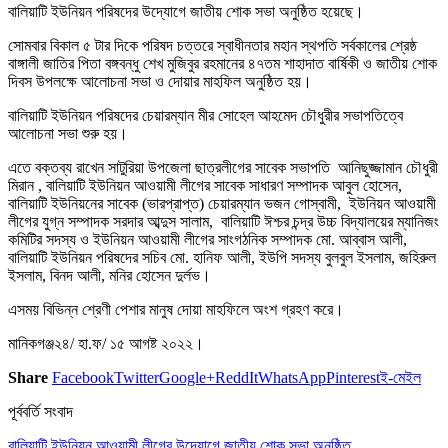
বালিয়াটি ইউনিয়ন পরিষদের উদ্যোগে জাতীয় শোক সভা অনুষ্ঠিত হয়েছে।
সোমবার বিকাল ৫ টার দিকে পরিষদ চত্তরে স্বাধীনতার মহান স্থপতি সর্বকালের শ্রেষ্ঠ
বাঙ্গালী জাতির পিতা বঙ্গবন্ধু শেখ মুজিবুর রহমানের ৪৭তম শাহাদাত বার্ষিকী ও জাতীয় শোক
দিবস উপলক্ষে আলোচনা সভা ও দোয়ার মাহফিল অনুষ্ঠিত হয়।
বালিয়াটি ইউনিয়ন পরিষদের চেয়ারম্যান মীর সোহেল আহমেদ চৌধুরীর সভাপতিত্বে
আলোচনা সভা শুরু হয়।
এতে বক্তব্য রাখেন সাটুরিয়া উপজেলা ছাত্রলীগের সাবেক সভাপতি আনিছুজ্জামান চৌধুরী
মিরান , বালিয়াটি ইউনিয়ন আওয়ামী লীগের সাবেক সাধারণ সম্পাদক আবুল হোসেন,
বালিয়াটি ইউনিয়নের সাবেক (ভারপ্রাপ্ত) চেয়ারম্যান ভজন গোস্বামী, ইউনিয়ন আওয়ামী
লীগের যুগ্ন সম্পাদক সরদার আব্দুস সালাম, বালিয়াটি ঈশ্চর চন্দ্র উচ্চ বিদ্যালয়ের ম্যানিজং
কমিটির সদস্য ও ইউনিয়ন আওয়ামী লীগের সাংগঠনিক সম্পাদক মো. আব্বাস আলী,
বালিয়াটি ইউনিয়ন পরিষদের সচিব মো. হানিফ আলী, ইউপি সদস্য বুলবুল ইসলাম, জহিরুল
ইসলাম, বিনদ আলী, মনির হোসেন দুর্লভ।
এসময় বিভিন্ন শ্রেণী পেশার মানুষ দোয়া মাহফিলে অংশ গ্রহণ করে।
মানিকগঞ্জ২৪/ হা.ফ/ ১৫ আগষ্ট ২০২২।
Share
Facebook
Twitter
Google+
ReddIt
WhatsApp
Pinterest
ই-মেইল
পূর্ববর্তি সংবাদ
বালিয়াটি ইউনিয়ন আওয়ামী লীগের উদ্যোগে জাতীয় শোক সভা অনুষ্ঠিত