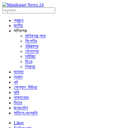
প্রচ্ছদ
জাতীয়
মানিকগঞ্জ
মানিকগঞ্জ সদর
সিংগাইর
হরিরামপুর
দৌলতপুর
সাটুরিয়া
ঘিওর
শিবালয়
মতামত
প্রবাস
ধর্ম
সোশ্যাল_মিডিয়া
কৃষি
সাক্ষাতকার
ফিচার
জনদুর্ভোগ
সাহিত্য-সংস্কৃতি
Likes
Followers