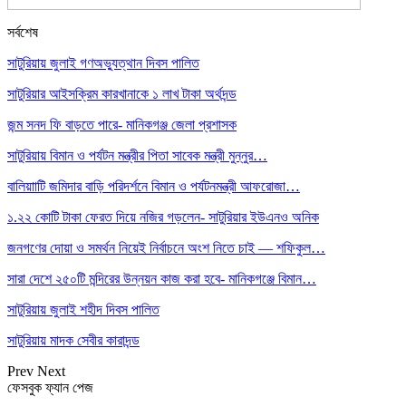
সর্বশেষ
সাটুরিয়ায় জুলাই গণঅভ্যুত্থান দিবস পালিত
সাটুরিয়ার আইসক্রিম কারখানাকে ১ লাখ টাকা অর্থদন্ড
জন্ম সনদ ফি বাড়তে পারে- মানিকগঞ্জ জেলা প্রশাসক
সাটুরিয়ায় বিমান ও পর্যটন মন্ত্রীর পিতা সাবেক মন্ত্রী মুন্নুর…
বালিয়াাটি জমিদার বাড়ি পরিদর্শনে বিমান ও পর্যটনমন্ত্রী আফরোজা…
১.২২ কোটি টাকা ফেরত দিয়ে নজির গড়লেন- সাটুরিয়ার ইউএনও অনিক
জনগণের দোয়া ও সমর্থন নিয়েই নির্বাচনে অংশ নিতে চাই — শফিকুল…
সারা দেশে ২৫০টি মন্দিরের উন্নয়ন কাজ করা হবে- মানিকগঞ্জে বিমান…
সাটুরিয়ায় জুলাই শহীদ দিবস পালিত
সাটুরিয়ায় মাদক সেবীর কারাদন্ড
Prev
Next
ফেসবুক ফ্যান পেজ