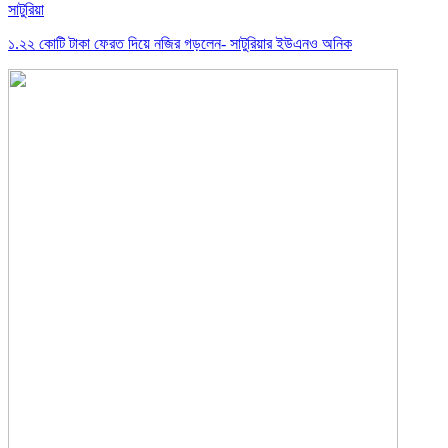
সাটুরিয়া
১.২২ কোটি টাকা ফেরত দিয়ে নজির গড়লেন- সাটুরিয়ার ইউএনও অনিক