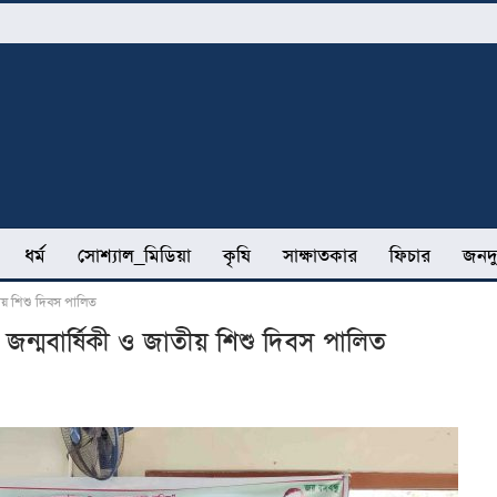
ধর্ম
সোশ্যাল_মিডিয়া
কৃষি
সাক্ষাতকার
ফিচার
জনদু
াতীয় শিশু দিবস পালিত
র জন্মবার্ষিকী ও জাতীয় শিশু দিবস পালিত