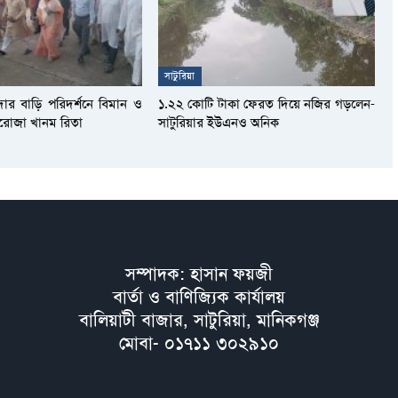
সাটুরিয়া
দার বাড়ি পরিদর্শনে বিমান ও
১.২২ কোটি টাকা ফেরত দিয়ে নজির গড়লেন-
আফরোজা খানম রিতা
সাটুরিয়ার ইউএনও অনিক
সম্পাদক: হাসান ফয়জী
বার্তা ও বাণিজ্যিক কার্যালয়
বালিয়াটী বাজার, সাটুরিয়া, মানিকগঞ্জ
মোবা- ০১৭১১ ৩০২৯১০