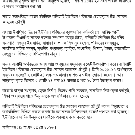
অর্থবছরের উন্মুক্ত বাজেট সভা অনুষ্ঠিত হয়েছে। সকাল ১১টায় ইউনিয়ন পরিষদ কার্যালয়ে
এ সভার আয়োজন করা হয়।
সভায় সভাপতিত্ব করেন ইউনিয়ন বালিয়াটি ইউনিয়ন পরিষদের চেয়ারম্যান মীর সোহেল
আহমেদ চৌধুরী।
এসময় উপস্থিত ছিলেন ইউনিয়ন পরিষদের প্রশাসনিক কর্মকর্তা মো. হানিফ আলী,
উপজেলা বিএনপির সাবেক দফতর সম্পাদক আব্দুর রউফ, বালিয়াটি ইউনিয়ন বিএনপির
সভাপতি নিলফুর ইয়াসমিন, সাধারণ সম্পাদক মিজানুর রহমান, পরিষদের সদস্যবৃন্দ,
সংরক্ষিত মহিলা সদস্য, স্থানীয় গণ্যমান্য ব্যক্তি, সাংবাদিক, শিক্ষক, ইমাম, রাজনৈতিক
নেতৃবৃন্দ ও বিভিন্ন শ্রেণি-পেশার মানুষ।
সভায় আগামী অর্থবছরের জন্য আয় ও ব্যয়ের সম্ভাব্য বাজেট উপস্থাপন করেন বালিয়াটি
ইউনিয়ন পরিষদের চেয়ারম্যান মীর সোহেল আহমেদ চৌধুরী। তিনি ২০২৬-২৭ অর্থবছরের
সম্ভাব্য বাজেটে ২ কোটি ২৪ লক্ষ ৭৯ হাজার ৪ শত ২০ টাকা ঘোষনা করেন । আর
সম্ভাব্য ব্যায় হিসেবে ২ কোটি ২৪ লক্ষ ৬৪ হাজার ৪ শত ২০ টাকা উল্লেখ করেন।
বাজেটে রাস্তা সংস্কার, ড্রেন নির্মাণ, বিশুদ্ধ পানি সরবরাহ, সামাজিক নিরাপত্তা কর্মসূচি,
শিক্ষা ও স্বাস্থ্য খাতে উন্নয়নকে অগ্রাধিকার দেওয়া হয়েছে।
বালিয়াটি ইউনিয়ন পরিষদের চেয়ারম্যান মীর সোহেল আহমেদ চৌধুরী বলেন “স্বচ্ছতা ও
জবাবদিহিতা নিশ্চিত করতে জনগণের মতামতের ভিত্তিতেই বাজেট প্রণয়ন করা হয়েছে।
ইউনিয়নের সার্বিক উন্নয়নে সবাইকে একসঙ্গে কাজ করতে হবে।
মানিকগঞ্জ২৪/ হা.ফ/ ২৩ মে ২০২৬।