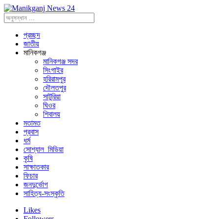
প্রচ্ছদ
জাতীয়
মানিকগঞ্জ
মানিকগঞ্জ সদর
সিংগাইর
হরিরামপুর
দৌলতপুর
সাটুরিয়া
ঘিওর
শিবালয়
মতামত
প্রবাস
ধর্ম
সোশ্যাল_মিডিয়া
কৃষি
সাক্ষাতকার
ফিচার
জনদুর্ভোগ
সাহিত্য-সংস্কৃতি
Likes
Followers