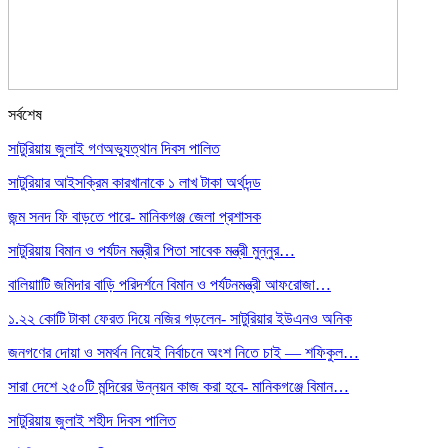
সর্বশেষ
সাটুরিয়ায় জুলাই গণঅভ্যুত্থান দিবস পালিত
সাটুরিয়ার আইসক্রিম কারখানাকে ১ লাখ টাকা অর্থদন্ড
জন্ম সনদ ফি বাড়তে পারে- মানিকগঞ্জ জেলা প্রশাসক
সাটুরিয়ায় বিমান ও পর্যটন মন্ত্রীর পিতা সাবেক মন্ত্রী মুন্নুর…
বালিয়াাটি জমিদার বাড়ি পরিদর্শনে বিমান ও পর্যটনমন্ত্রী আফরোজা…
১.২২ কোটি টাকা ফেরত দিয়ে নজির গড়লেন- সাটুরিয়ার ইউএনও অনিক
জনগণের দোয়া ও সমর্থন নিয়েই নির্বাচনে অংশ নিতে চাই — শফিকুল…
সারা দেশে ২৫০টি মন্দিরের উন্নয়ন কাজ করা হবে- মানিকগঞ্জে বিমান…
সাটুরিয়ায় জুলাই শহীদ দিবস পালিত