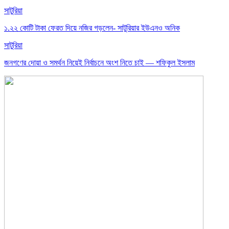
সাটুরিয়া
১.২২ কোটি টাকা ফেরত দিয়ে নজির গড়লেন- সাটুরিয়ার ইউএনও অনিক
সাটুরিয়া
জনগণের দোয়া ও সমর্থন নিয়েই নির্বাচনে অংশ নিতে চাই — শফিকুল ইসলাম