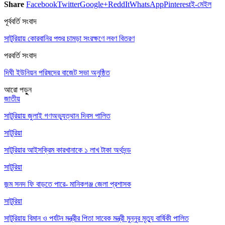
Share
Facebook
Twitter
Google+
ReddIt
WhatsApp
Pinterest
ই-মেইল
পূর্ববর্তি সংবাদ
সাটুরিয়ায় কোরবানির পশুর চামড়া সংরক্ষণে লবণ বিতরণ
পরবর্তি সংবাদ
দিঘী ইউনিয়ন পরিষদের বাজেট সভা অনুষ্ঠিত
আরো পড়ুুন
জাতীয়
সাটুরিয়ায় জুলাই গণঅভ্যুত্থান দিবস পালিত
সাটুরিয়া
সাটুরিয়ার আইসক্রিম কারখানাকে ১ লাখ টাকা অর্থদন্ড
সাটুরিয়া
জন্ম সনদ ফি বাড়তে পারে- মানিকগঞ্জ জেলা প্রশাসক
সাটুরিয়া
সাটুরিয়ায় বিমান ও পর্যটন মন্ত্রীর পিতা সাবেক মন্ত্রী মুন্নুর মৃত্যু বার্ষিকী পালিত