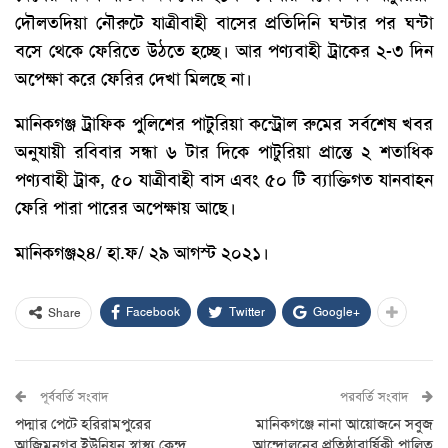
দৌলতদিয়া নৌরুটে যাত্রীবাহী বাসের প্রতিদিনি ঘন্টার পর ঘন্টা
বসে থেকে ফেরিতে উঠতে হচ্ছে। আর পণ্যবাহী ট্রাকের ২-৩ দিন
অপেক্ষা করে ফেরির দেখা মিলছে না।
মানিকগঞ্জ ট্রাফিক পুলিশের পাটুরিয়া কন্ট্রোল রুমের সর্বশেষ খবর
অনুযায়ী রবিবার সন্ধা ৬ টার দিকে পাটুরিয়া প্রান্তে ২ শতাধিক
পণ্যবাহী ট্রাক, ৫০ যাত্রীবাহী বাস এবং ৫০ টি ব্যাক্তিগত যানবাহন
ফেরি পারা পারের অপেক্ষায় আছে।
মানিকগঞ্জ২৪/ হা.ফ/ ২৯ আগস্ট ২০২১।
Facebook
Twitter
Google+
Share
পূর্ববর্তি সংবাদ
পরবর্তি সংবাদ
পদ্মার পেটে হরিরামপুরের
মানিকগঞ্জে নানা আয়োজনে সবুজ
আজিমনগর ইউনিয়ন স্বাস্থ্য কেন্দ্র
আন্দোলনের প্রতিষ্ঠাবার্ষিকী পালিত