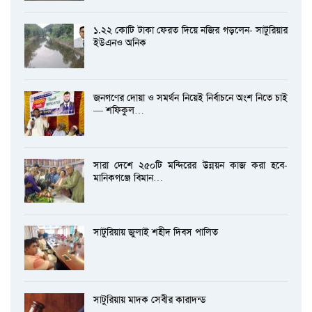
১.২২ কোটি টাকা ফেরত দিয়ে নজির গড়লেন- সাটুরিয়ার
ইউএনও অনিক
জনগণের দোয়া ও সমর্থন নিয়েই নির্বাচনে অংশ নিতে চাই
— শফিকুল…
সারা দেশে ২৫০টি মন্দিরের উন্নয়ন কাজ করা হবে-
মানিকগঞ্জে বিমান…
সাটুরিয়ায় জুলাই শহীদ দিবস পালিত
সাটুরিয়ায় মাদক সেবীর কারাদন্ড