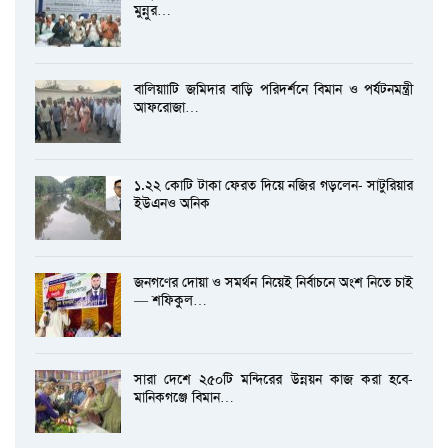
মুন্নুর…
বালিয়াাটি জমিদার বাড়ি পরিদর্শনে বিমান ও পর্যটনমন্ত্রী
আফরোজা…
১.২২ কোটি টাকা ফেরত দিয়ে নজির গড়লেন- সাটুরিয়ার
ইউএনও অনিক
জনগণের দোয়া ও সমর্থন নিয়েই নির্বাচনে অংশ নিতে চাই
— শফিকুল…
সারা দেশে ২৫০টি মন্দিরের উন্নয়ন কাজ করা হবে-
মানিকগঞ্জে বিমান…