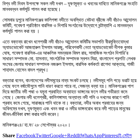
বিশ্ব নদী দিবস উপলক্ষে সকল নদী দখল – দূষণমুক্ত ও খননের দাবিতে মানিকগঞ্জে সংহতি
মানববন্ধন কর্মসূচি পালন করা হয়েছে।
সোমবার দুপুরে মানিকগঞ্জের কালিগঙ্গা নদীতে অবস্থিত বেউথা ব্রীজে নদী বাঁচাও আন্দোলন
কমিটি, গবেষণা প্রতিষ্ঠান বারসিক ও দিশারি সংগঠনের উদ্যোগে ঘন্টাব্যাপি এ মানববন্ধন
কর্মসূচি পালন করা হয় ।
এতে বক্তব্য রাখেন ধলেশ্বরী নদী বাঁচাও আন্দোলন কমিটির সভাপতি বীরমুক্তিযোদ্ধা
অ্যাডভোকেট আজহারুল ইসলাম আরজু, পরিবেশবাদী নেতা অ্যাডভোকেট দীপক কুমার
ঘোষ, গবেষণা বারসিক-এর আঞ্চলিক সমন্বয়ক বিমল রায়, সামাজিক সংগঠন দিশারি’র
সাধারণ সম্পাদক মো. হাসনাত, সাংগঠনিক সম্পাদক স্বপন মিয়া, বাংলাদেশ প্রগতি লেখক
সংঘের জেলার সাধারণ সম্পাদক নজরুল ইসলাম, বারসিক কর্মকর্তা রাশেদা আক্তার, গাজী
শাহাদাৎ হোসেন বাদল প্রমূখ।
বক্তারা বলেন, বাংলাদেশের নদীসমূহের নাব্য সংকট চলছে। নদীসমূহ পলি পড়ে ভরাট হয়ে
গেছে ফলে বর্ষামৌসুমে পানি ধারণ করতে পারে না, সেজন্য বন্যা হয়। মানিকগঞ্জের পাশ
দিয়ে জাতীয় নদী পদ্মা ও যমুনা প্রবাহিত অব্যাহত ভাঙ্গনের ফলে নদীর গভীরতা কমে
গেছে। জেলার নদী ধলেশ্বরী, কালিগঙ্গাসহ অন্যান্য নদী পলি ও দখলের কারণে পানি
প্রবাহ কমে গেছে, সারাবছর পানি থাকে না। বক্তারা, নদীর অবাধ প্রবাহের জন্য
অবিলম্বে দখল, দূষণমুক্ত এবং খনন করা ও নদীর ভাঙ্গনরোধ করে নদী পাড়ের মানুষের
জীবন-জীবিকা রক্ষা করার দাবি করেন।
মানিকগঞ্জ২৪/ হা.ফ/ ২৮ সেপ্টেম্বর ২০২০।
Share
Facebook
Twitter
Google+
ReddIt
WhatsApp
Pinterest
ই-মেইল