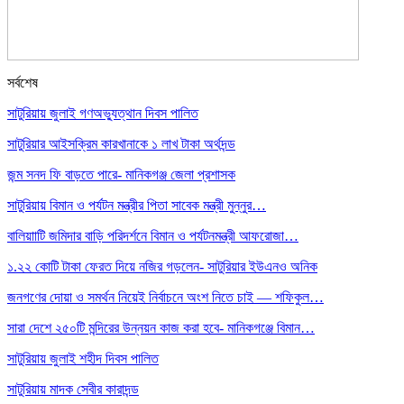
সর্বশেষ
সাটুরিয়ায় জুলাই গণঅভ্যুত্থান দিবস পালিত
সাটুরিয়ার আইসক্রিম কারখানাকে ১ লাখ টাকা অর্থদন্ড
জন্ম সনদ ফি বাড়তে পারে- মানিকগঞ্জ জেলা প্রশাসক
সাটুরিয়ায় বিমান ও পর্যটন মন্ত্রীর পিতা সাবেক মন্ত্রী মুন্নুর…
বালিয়াাটি জমিদার বাড়ি পরিদর্শনে বিমান ও পর্যটনমন্ত্রী আফরোজা…
১.২২ কোটি টাকা ফেরত দিয়ে নজির গড়লেন- সাটুরিয়ার ইউএনও অনিক
জনগণের দোয়া ও সমর্থন নিয়েই নির্বাচনে অংশ নিতে চাই — শফিকুল…
সারা দেশে ২৫০টি মন্দিরের উন্নয়ন কাজ করা হবে- মানিকগঞ্জে বিমান…
সাটুরিয়ায় জুলাই শহীদ দিবস পালিত
সাটুরিয়ায় মাদক সেবীর কারাদন্ড