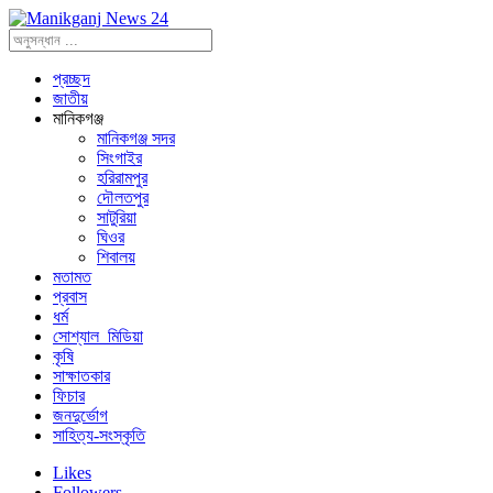
প্রচ্ছদ
জাতীয়
মানিকগঞ্জ
মানিকগঞ্জ সদর
সিংগাইর
হরিরামপুর
দৌলতপুর
সাটুরিয়া
ঘিওর
শিবালয়
মতামত
প্রবাস
ধর্ম
সোশ্যাল_মিডিয়া
কৃষি
সাক্ষাতকার
ফিচার
জনদুর্ভোগ
সাহিত্য-সংস্কৃতি
Likes
Followers