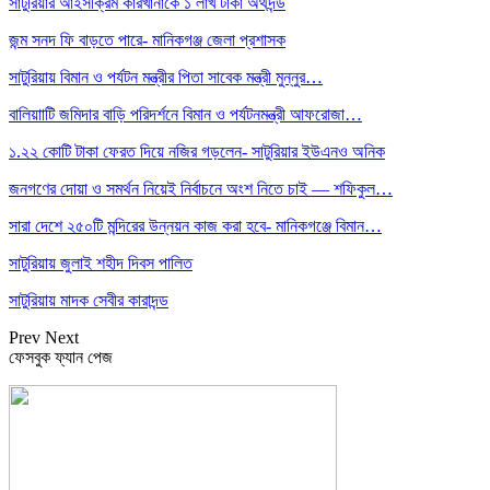
সাটুরিয়ার আইসক্রিম কারখানাকে ১ লাখ টাকা অর্থদন্ড
জন্ম সনদ ফি বাড়তে পারে- মানিকগঞ্জ জেলা প্রশাসক
সাটুরিয়ায় বিমান ও পর্যটন মন্ত্রীর পিতা সাবেক মন্ত্রী মুন্নুর…
বালিয়াাটি জমিদার বাড়ি পরিদর্শনে বিমান ও পর্যটনমন্ত্রী আফরোজা…
১.২২ কোটি টাকা ফেরত দিয়ে নজির গড়লেন- সাটুরিয়ার ইউএনও অনিক
জনগণের দোয়া ও সমর্থন নিয়েই নির্বাচনে অংশ নিতে চাই — শফিকুল…
সারা দেশে ২৫০টি মন্দিরের উন্নয়ন কাজ করা হবে- মানিকগঞ্জে বিমান…
সাটুরিয়ায় জুলাই শহীদ দিবস পালিত
সাটুরিয়ায় মাদক সেবীর কারাদন্ড
Prev
Next
ফেসবুক ফ্যান পেজ