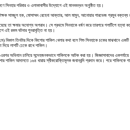
াঙ্গণে সিনহার পরিবার ও এলাকাবাসীর উদ্যোগে এই মানববন্ধন অনুষ্ঠিত হয়।
ান শিক্ষক সামছুল হক, মোসাম্মদ রেহেনা আক্তার, আল মামুন, আনোয়ার পারভেজ প্রমুখ বক্তব্য
েছে তা ক্ষমার অযোগ্য অপরাধ। সে প্রথমে সিনহাকে ধর্ষণ করে তারপরে গলাটিপে হত্যা কর
দেশে এই রকম ঘটনার পুনরাবৃত্তি না হয়।
(২১ মে) বিকাল তিনটার দিকে কিশোর শাকিল খেলার কথা বলে শিশু সিনহাকে চকের মাঝখানে এক
তা দিয়ে লাশটি ঢেকে রাখে শাকিল।
এরপর অভিযান চালিয়ে সন্দেহজনকভাবে শাকিলকে আটক করা হয়। জিজ্ঞাসাবাদের একপর্যায়ে মঙ্
ে কিশোর শাকিল আদালতে ১৬৪ ধারায় স্বীকরোক্তিমূলক জবানবন্দি প্রদান করে। পরে শাকিলকে গ