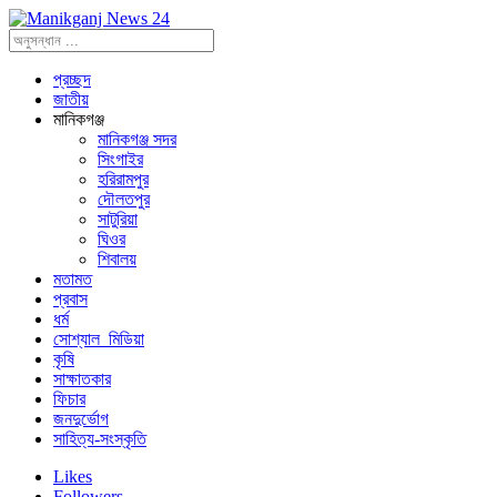
প্রচ্ছদ
জাতীয়
মানিকগঞ্জ
মানিকগঞ্জ সদর
সিংগাইর
হরিরামপুর
দৌলতপুর
সাটুরিয়া
ঘিওর
শিবালয়
মতামত
প্রবাস
ধর্ম
সোশ্যাল_মিডিয়া
কৃষি
সাক্ষাতকার
ফিচার
জনদুর্ভোগ
সাহিত্য-সংস্কৃতি
Likes
Followers