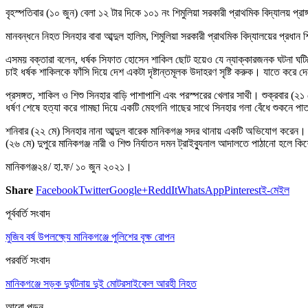
বৃহস্পতিবার (১০ জুন) বেলা ১২ টার দিকে ১০১ নং শিমুলিয়া সরকারী প্রাথমিক বিদ্যালয় প্র
মানবন্ধনে নিহত সিনহার বাবা আব্দুল হালিম, শিমুলিয়া সরকারী প্রাথমিক বিদ্যালয়ের প্রধ
এসময় বক্তারা বলেন, ধর্ষক সিফাত হোসেন শাকিল ছোট হয়েও যে ন্যাক্কারজনক ঘটনা ঘটিয়
চাই ধর্ষক শাকিলকে ফাঁসি দিয়ে দেশ একটা দৃষ্টান্তমূলক উদাহরণ সৃষ্টি করুক। যাতে করে 
প্রসঙ্গত, শাকিল ও শিশু সিনহার বাড়ি পাশাপাশি এবং পরস্পরের খেলার সাথী। শুক্রবার 
ধর্ষণ শেষে হত্যা করে গামছা দিয়ে একটি মেহগনি গাছের সাথে সিনহার গলা বেঁধে শুকনে পা
শনিবার (২২ মে) সিনহার নানা আব্দুল বারেক মানিকগঞ্জ সদর থানায় একটি অভিযোগ করেন। 
(২৬ মে) দুপুরে মানিকগঞ্জ নারী ও শিশু নির্যাতন দমন ট্রাইব্যুনাল আদালতে পাঠানো হল
মানিকগঞ্জ২৪/ হা.ফ/ ১০ জুন ২০২১।
Share
Facebook
Twitter
Google+
ReddIt
WhatsApp
Pinterest
ই-মেইল
পূর্ববর্তি সংবাদ
মুজিব বর্ষ উপলক্ষ্যে মানিকগঞ্জে পুলিশের বৃক্ষ রোপন
পরবর্তি সংবাদ
মানিকগঞ্জে সড়ক দুর্ঘটনায় দুই মোটরসাইকেল আরহী নিহত
আরো পড়ুুন