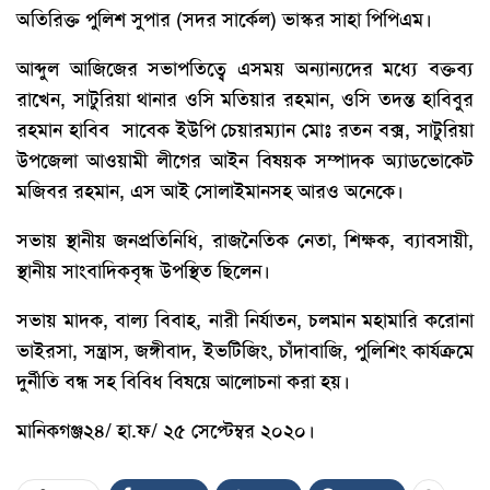
অতিরিক্ত পুলিশ সুপার (সদর সার্কেল) ভাস্কর সাহা পিপিএম।
আব্দুল আজিজের সভাপতিত্বে এসময় অন্যান্যদের মধ্যে বক্তব্য
রাখেন, সাটুরিয়া থানার ওসি মতিয়ার রহমান, ওসি তদন্ত হাবিবুর
রহমান হাবিব সাবেক ইউপি চেয়ারম্যান মোঃ রতন বক্স, সাটুরিয়া
উপজেলা আওয়ামী লীগের আইন বিষয়ক সম্পাদক অ্যাডভোকেট
মজিবর রহমান, এস আই সোলাইমানসহ আরও অনেকে।
সভায় স্থানীয় জনপ্রতিনিধি, রাজনৈতিক নেতা, শিক্ষক, ব্যাবসায়ী,
স্থানীয় সাংবাদিকবৃন্ধ উপস্থিত ছিলেন।
সভায় মাদক, বাল্য বিবাহ, নারী নির্যাতন, চলমান মহামারি করোনা
ভাইরসা, সন্ত্রাস, জঙ্গীবাদ, ইভটিজিং, চাঁদাবাজি, পুলিশিং কার্যক্রমে
দুর্নীতি বন্ধ সহ বিবিধ বিষয়ে আলোচনা করা হয়।
মানিকগঞ্জ২৪/ হা.ফ/ ২৫ সেপ্টেম্বর ২০২০।