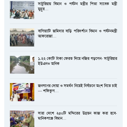
সাটুরিয়ায় বিমান ও পর্যটন মন্ত্রীর পিতা সাবেক মন্ত্রী
মুন্নুর…
বালিয়াাটি জমিদার বাড়ি পরিদর্শনে বিমান ও পর্যটনমন্ত্রী
আফরোজা…
১.২২ কোটি টাকা ফেরত দিয়ে নজির গড়লেন- সাটুরিয়ার
ইউএনও অনিক
জনগণের দোয়া ও সমর্থন নিয়েই নির্বাচনে অংশ নিতে চাই
— শফিকুল…
সারা দেশে ২৫০টি মন্দিরের উন্নয়ন কাজ করা হবে-
মানিকগঞ্জে বিমান…