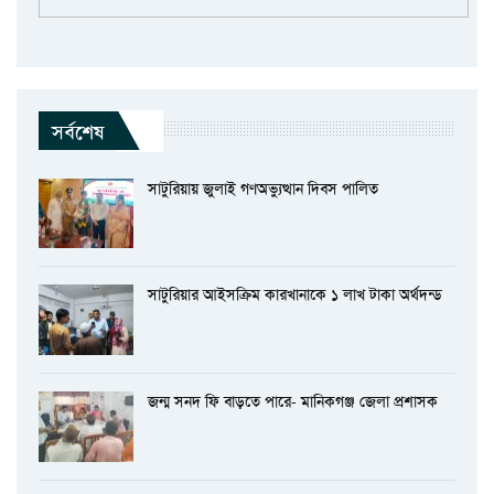
সর্বশেষ
সাটুরিয়ায় জুলাই গণঅভ্যুত্থান দিবস পালিত
সাটুরিয়ার আইসক্রিম কারখানাকে ১ লাখ টাকা অর্থদন্ড
জন্ম সনদ ফি বাড়তে পারে- মানিকগঞ্জ জেলা প্রশাসক