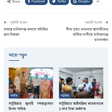
Facebook
Twitter
Google+
Share
পূর্ববর্তি সংবাদ
পরবর্তি সংবাদ
ঢাকাস্থ মানিকগঞ্জ কল্যাণ সমিতির
নীলা হত্যা মামলার আসামীদের
ত্রাণ বিতরণ
ফাঁসির দাবীতে মানিকগঞ্জে
মানববন্ধন
আরো পড়ুুন
জাতীয়
সাটুরিয়া
সাটুরিয়ায় জুলাই গণঅভ্যুত্থান
সাটুরিয়ার আইসক্রিম কারখানাকে
দিবস পালিত
১ লাখ টাকা অর্থদন্ড