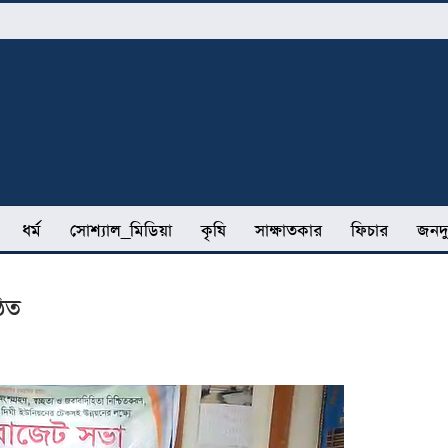
ধর্ম
সোশ্যাল_মিডিয়া
কৃষি
সাক্ষাতকার
ফিচার
জনদু
ঠিত