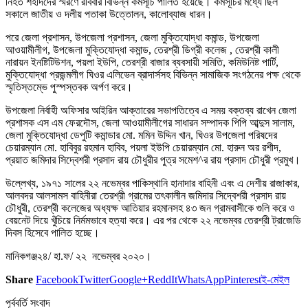
নিহত শহীদদের স্মরণে রবিবার বিভিন্ন কর্মসূচি পালিত হয়েছে। কর্মসূচির মধ্যে ছিল
সকালে জাতীয় ও দলীয় পতাকা উত্তোলন, কালোব্যাজ ধারন।
পরে জেলা প্রশাসন, উপজেলা প্রশাসন, জেলা মুক্তিযোদ্ধা কমান্ড, উপজেলা
আওয়ামীলীগ, উপজেলা মুক্তিযোদ্ধা কমান্ড, তেরশ্রী ডিগ্রী কলেজ , তেরশ্রী কালী
নারায়ন ইনষ্টিটিউশন, পয়লা ইউপি, তেরশ্রী বাজার ব্যবসায়ী সমিতি, কমিউনিষ্ট পার্টি,
মুক্তিযোদ্ধা প্রজন্মলীগ ঘিওর এলিভেন ব্রাদার্সসহ বিভিন্ন সামাজিক সংগঠনের পক্ষ থেকে
স্মৃতিস্তম্ভে পুস্পস্তবক অর্পণ করে।
উপজেলা নির্বাহী অফিসার আইরিন আক্তারের সভাপতিত্বে এ সময় বক্তব্য রাখেন জেলা
প্রশাসক এস এম ফেরদৌস, জেলা আওয়ামীলীগের সাধারন সম্পাদক পিপি আব্দুস সালাম,
জেলা মুক্তিযোদ্ধা ডেপুটি কমান্ডার মো. মমিন উদ্দিন খান, ঘিওর উপজেলা পরিষদের
চেয়ারম্যান মো. হাবিবুর রহমান হাবিব, পয়লা ইউপি চেয়ারম্যান মো. হারুন অর রশীদ,
প্রয়াত জমিদার সিদ্বেশরী প্রসাদ রায় চৌধুরীর পুত্র সমেশ^র রায় প্রসাদ চৌধুরী প্রমুখ।
উল্লেখ্য, ১৯৭১ সালের ২২ নভেম্বর পাকিস্থানি হানাদার বাহিনী এবং এ দেশীয় রাজাকার,
আলবদর আলসামস বাহিনীরা তেরশ্রী গ্রামের তৎকালীন জমিদার সিদ্বেশরী প্রসাদ রায়
চৌধুরী, তেরশ্রী কলেজের অধ্যক্ষ আতিয়ার রহমানসহ ৪৩ জন গ্রামবাসীকে গুলি করে ও
বেয়নেট দিয়ে খুঁচিয়ে নির্মমভাবে হত্যা করে। এর পর থেকে ২২ নভেম্বর তেরশ্রী ট্রাজেডি
দিবস হিসেবে পালিত হচ্ছে।
মানিকগঞ্জ২৪/ হা.ফ/ ২২ নভেম্বর ২০২০।
Share
Facebook
Twitter
Google+
ReddIt
WhatsApp
Pinterest
ই-মেইল
পূর্ববর্তি সংবাদ