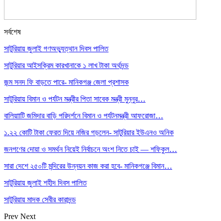
সর্বশেষ
সাটুরিয়ায় জুলাই গণঅভ্যুত্থান দিবস পালিত
সাটুরিয়ার আইসক্রিম কারখানাকে ১ লাখ টাকা অর্থদন্ড
জন্ম সনদ ফি বাড়তে পারে- মানিকগঞ্জ জেলা প্রশাসক
সাটুরিয়ায় বিমান ও পর্যটন মন্ত্রীর পিতা সাবেক মন্ত্রী মুন্নুর…
বালিয়াাটি জমিদার বাড়ি পরিদর্শনে বিমান ও পর্যটনমন্ত্রী আফরোজা…
১.২২ কোটি টাকা ফেরত দিয়ে নজির গড়লেন- সাটুরিয়ার ইউএনও অনিক
জনগণের দোয়া ও সমর্থন নিয়েই নির্বাচনে অংশ নিতে চাই — শফিকুল…
সারা দেশে ২৫০টি মন্দিরের উন্নয়ন কাজ করা হবে- মানিকগঞ্জে বিমান…
সাটুরিয়ায় জুলাই শহীদ দিবস পালিত
সাটুরিয়ায় মাদক সেবীর কারাদন্ড
Prev
Next