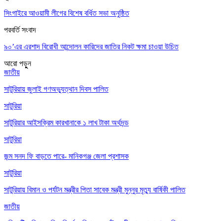
সিংগাইরে আওয়ামী লীগের বিশেষ বর্ধিত সভা অনুষ্ঠিত
পরবর্তি সংবাদ
৯০’এর এরশাদ বিরোধী আন্দোলন কারিদের জাতির নিকট ক্ষমা চাওয়া উচিত
আরো পড়ুুন
জাতীয়
সাটুরিয়ায় জুলাই গণঅভ্যুত্থান দিবস পালিত
সাটুরিয়া
সাটুরিয়ার আইসক্রিম কারখানাকে ১ লাখ টাকা অর্থদন্ড
সাটুরিয়া
জন্ম সনদ ফি বাড়তে পারে- মানিকগঞ্জ জেলা প্রশাসক
সাটুরিয়া
সাটুরিয়ায় বিমান ও পর্যটন মন্ত্রীর পিতা সাবেক মন্ত্রী মুন্নুর মৃত্যু বার্ষিকী পালিত
জাতীয়