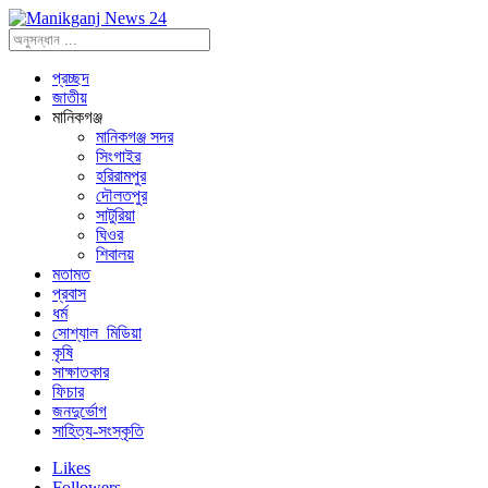
প্রচ্ছদ
জাতীয়
মানিকগঞ্জ
মানিকগঞ্জ সদর
সিংগাইর
হরিরামপুর
দৌলতপুর
সাটুরিয়া
ঘিওর
শিবালয়
মতামত
প্রবাস
ধর্ম
সোশ্যাল_মিডিয়া
কৃষি
সাক্ষাতকার
ফিচার
জনদুর্ভোগ
সাহিত্য-সংস্কৃতি
Likes
Followers