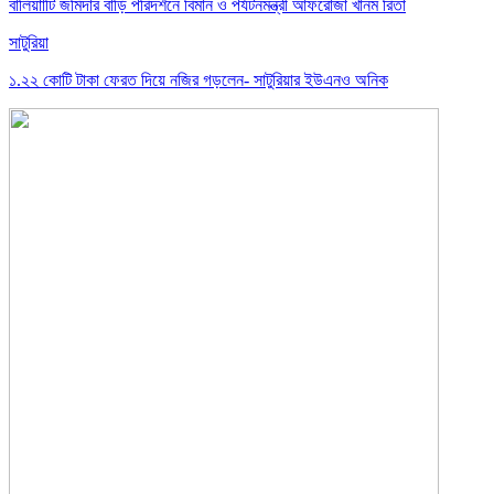
বালিয়াাটি জমিদার বাড়ি পরিদর্শনে বিমান ও পর্যটনমন্ত্রী আফরোজা খানম রিতা
সাটুরিয়া
১.২২ কোটি টাকা ফেরত দিয়ে নজির গড়লেন- সাটুরিয়ার ইউএনও অনিক