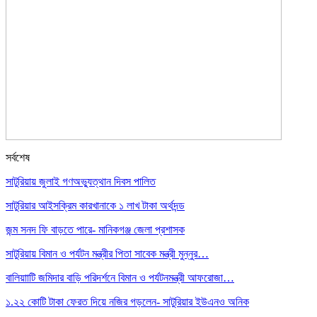
সর্বশেষ
সাটুরিয়ায় জুলাই গণঅভ্যুত্থান দিবস পালিত
সাটুরিয়ার আইসক্রিম কারখানাকে ১ লাখ টাকা অর্থদন্ড
জন্ম সনদ ফি বাড়তে পারে- মানিকগঞ্জ জেলা প্রশাসক
সাটুরিয়ায় বিমান ও পর্যটন মন্ত্রীর পিতা সাবেক মন্ত্রী মুন্নুর…
বালিয়াাটি জমিদার বাড়ি পরিদর্শনে বিমান ও পর্যটনমন্ত্রী আফরোজা…
১.২২ কোটি টাকা ফেরত দিয়ে নজির গড়লেন- সাটুরিয়ার ইউএনও অনিক