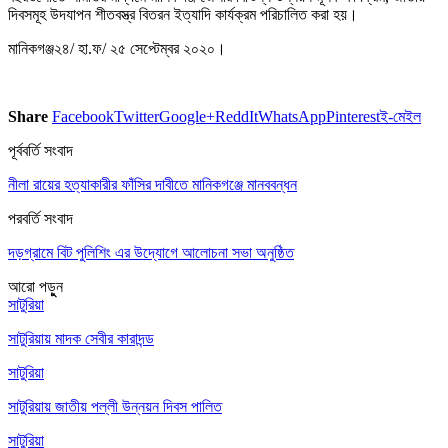
দিবসমূহ উদযাপন শীতবস্ত্র বিতরন ইত্যাদি কার্যক্রম পরিচালিত করা হয়।
মানিকগঞ্জ২৪/ হা.ফ/ ২৫ সেপ্টেম্বর ২০২০।
Share
Facebook
Twitter
Google+
ReddIt
WhatsApp
Pinterest
ই-মেইল
পূর্ববর্তি সংবাদ
নীলা রায়ের হত্যাকারীর ফাঁসির দাবীতে মানিকগঞ্জে মানববন্ধন
পরবর্তি সংবাদ
দড়গ্রামে বিট পুলিশিং এর উদ্যোগে আলোচনা সভা অনুষ্ঠিত
আরো পড়ুুন
সাটুরিয়া
সাটুরিয়ায় মাদক সেবীর কারাদন্ড
সাটুরিয়া
সাটুরিয়ায় জাতীয় পল্লী উন্নয়ন দিবস পালিত
সাটুরিয়া