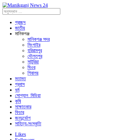
প্রচ্ছদ
জাতীয়
মানিকগঞ্জ
মানিকগঞ্জ সদর
সিংগাইর
হরিরামপুর
দৌলতপুর
সাটুরিয়া
ঘিওর
শিবালয়
মতামত
প্রবাস
ধর্ম
সোশ্যাল_মিডিয়া
কৃষি
সাক্ষাতকার
ফিচার
জনদুর্ভোগ
সাহিত্য-সংস্কৃতি
Likes
Followers