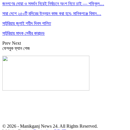
জনগণের দোয়া ও সমর্থন নিয়েই নির্বাচনে অংশ নিতে চাই — শফিকুল…
সারা দেশে ২৫০টি মন্দিরের উন্নয়ন কাজ করা হবে- মানিকগঞ্জে বিমান…
সাটুরিয়ায় জুলাই শহীদ দিবস পালিত
সাটুরিয়ায় মাদক সেবীর কারাদন্ড
Prev
Next
ফেসবুক ফ্যান পেজ
সম্পাদক: হাসান ফয়জী
বার্তা ও বাণিজ্যিক কার্যালয়
বালিয়াটী বাজার, সাটুরিয়া, মানিকগঞ্জ
মোবা- ০১৭১১ ৩০২৯১০
© 2026 - Manikganj News 24. All Rights Reserved.