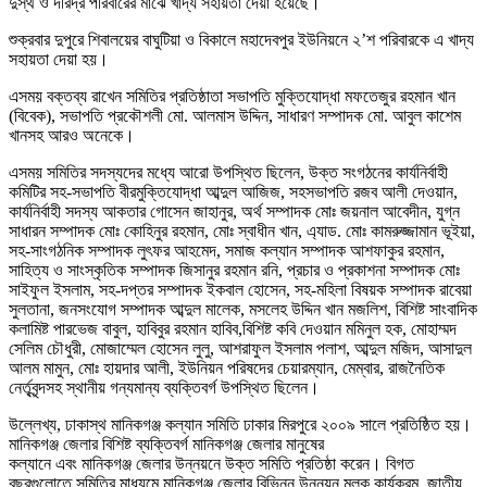
দুস্থ ও দরিদ্র পরিবারের মাঝে খাদ্য সহায়তা দেয়া হয়েছে।
শুক্রবার দুপুরে শিবালয়ের বাঘুটিয়া ও বিকালে মহাদেবপুর ইউনিয়নে ২’শ পরিবারকে এ খাদ্য
সহায়তা দেয়া হয়।
এসময় বক্তব্য রাখেন সমিতির প্রতিষ্ঠাতা সভাপতি মুক্তিযোদ্ধা মফতেজুর রহমান খান
(বিবেক), সভাপতি প্রকৌশলী মো. আলমাস উদ্দিন, সাধারণ সম্পাদক মো. আবুল কাশেম
খানসহ আরও অনেকে।
এসময় সমিতির সদস্যদের মধ্যে আরো উপস্থিত ছিলেন, উক্ত সংগঠনের কার্যনির্বাহী
কমিটির সহ-সভাপতি বীরমুক্তিযোদ্ধা আব্দুল আজিজ, সহসভাপতি রজব আলী দেওয়ান,
কার্যনির্বাহী সদস্য আকতার গোসেন জাহানুর, অর্থ সম্পাদক মোঃ জয়নাল আবেদীন, যুগ্ন
সাধারন সম্পাদক মোঃ কোহিনুর রহমান, মোঃ স্বাধীন খান, এ্যাড. মোঃ কামরুজ্জামান ভূইয়া,
সহ-সাংগঠনিক সম্পাদক লুৎফর আহমেদ, সমাজ কল্যান সম্পাদক আশফাকুর রহমান,
সাহিত্য ও সাংস্কৃতিক সম্পাদক জিসানুর রহমান রনি, প্রচার ও প্রকাশনা সম্পাদক মোঃ
সাইফুল ইসলাম, সহ-দপ্তর সম্পাদক ইকবাল হোসেন, সহ-মহিলা বিষয়ক সম্পাদক রাবেয়া
সুলতানা, জনসংযোগ সম্পাদক আব্দুল মালেক, মসলেহ উদ্দিন খান মজলিশ, বিশিষ্ট সাংবাদিক
কলামিষ্ট পারভেজ বাবুল, হাবিবুর রহমান হাবিব,বিশিষ্ট কবি দেওয়ান মমিনুল হক, মোহাম্মদ
সেলিম চৌধুরী, মোজাম্মেল হোসেন লুলু, আশরাফুল ইসলাম পলাশ, আব্দুল মজিদ, আসাদুল
আলম মামুন, মোঃ হায়দার আলী, ইউনিয়ন পরিষদের চেয়ারম্যান, মেম্বার, রাজনৈতিক
নের্তৃবৃন্দসহ স্থানীয় গন্যমান্য ব্যক্তিবর্গ উপস্থিত ছিলেন।
উল্লেখ্য, ঢাকাস্থ মানিকগঞ্জ কল্যান সমিতি ঢাকার মিরপুরে ২০০৯ সালে প্রতিষ্ঠিত হয়।
মানিকগঞ্জ জেলার বিশিষ্ট ব্যক্তিবর্গ মানিকগঞ্জ জেলার মানুষের
কল্যানে এবং মানিকগঞ্জ জেলার উন্নয়নে উক্ত সমিতি প্রতিষ্ঠা করেন। বিগত
বছরগুলোতে সমিতির মাধ্যমে মানিকগঞ্জ জেলার বিভিন্ন উন্নয়ন মূলক কার্যক্রম, জাতীয়