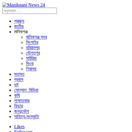
প্রচ্ছদ
জাতীয়
মানিকগঞ্জ
মানিকগঞ্জ সদর
সিংগাইর
হরিরামপুর
দৌলতপুর
সাটুরিয়া
ঘিওর
শিবালয়
মতামত
প্রবাস
ধর্ম
সোশ্যাল_মিডিয়া
কৃষি
সাক্ষাতকার
ফিচার
জনদুর্ভোগ
সাহিত্য-সংস্কৃতি
Likes
Followers