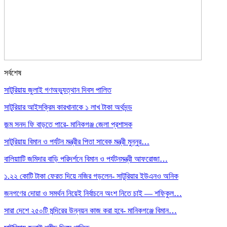
সর্বশেষ
সাটুরিয়ায় জুলাই গণঅভ্যুত্থান দিবস পালিত
সাটুরিয়ার আইসক্রিম কারখানাকে ১ লাখ টাকা অর্থদন্ড
জন্ম সনদ ফি বাড়তে পারে- মানিকগঞ্জ জেলা প্রশাসক
সাটুরিয়ায় বিমান ও পর্যটন মন্ত্রীর পিতা সাবেক মন্ত্রী মুন্নুর…
বালিয়াাটি জমিদার বাড়ি পরিদর্শনে বিমান ও পর্যটনমন্ত্রী আফরোজা…
১.২২ কোটি টাকা ফেরত দিয়ে নজির গড়লেন- সাটুরিয়ার ইউএনও অনিক
জনগণের দোয়া ও সমর্থন নিয়েই নির্বাচনে অংশ নিতে চাই — শফিকুল…
সারা দেশে ২৫০টি মন্দিরের উন্নয়ন কাজ করা হবে- মানিকগঞ্জে বিমান…