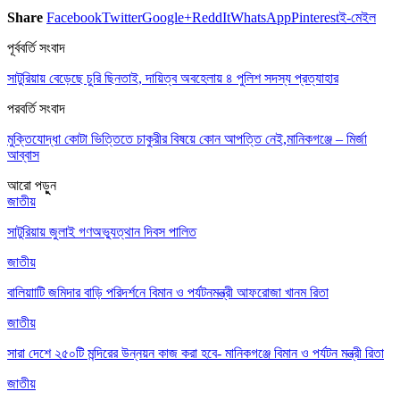
Share
Facebook
Twitter
Google+
ReddIt
WhatsApp
Pinterest
ই-মেইল
পূর্ববর্তি সংবাদ
সাটুরিয়ায় বেড়েছে চুরি ছিনতাই, দায়িত্ব অবহেলায় ৪ পুলিশ সদস্য প্রত্যাহার
পরবর্তি সংবাদ
মুক্তিযোদ্ধা কোটা ভিত্তিতে চাকুরীর বিষয়ে কোন আপত্তি নেই,মানিকগঞ্জে – মির্জা
আব্বাস
আরো পড়ুুন
জাতীয়
সাটুরিয়ায় জুলাই গণঅভ্যুত্থান দিবস পালিত
জাতীয়
বালিয়াাটি জমিদার বাড়ি পরিদর্শনে বিমান ও পর্যটনমন্ত্রী আফরোজা খানম রিতা
জাতীয়
সারা দেশে ২৫০টি মন্দিরের উন্নয়ন কাজ করা হবে- মানিকগঞ্জে বিমান ও পর্যটন মন্ত্রী রিতা
জাতীয়