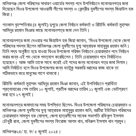
মানিকগঞ্জ জেলা পরিষদের সাধারণ ওয়ার্ডের সদস্য পদে উপনির্বাচনে মনোনয়নপত্র জমা
দিয়েছেন ঘিওর উপজেলা আওয়ামী লীগের সদস্য ও কেন্দ্রীয় যুবলীগের সদস্য জিয়াউল হক
জিয়া।
গতকাল বৃহস্পতিবার (৪ জুলাই) দুপুরে জেলা নির্বাচন কর্মকর্তা ও রিটার্নিং কর্মকর্তা মুহাম্মদ
আমিনুর রহমান মিঞার কাছে মনোনয়নপত্র জমা দেন তিনি।
মনোনয়নপত্র জমা দেওয়ার পর জিয়াউল হক জিয়া জানান, ‘ঘিওর উপজেলা থেকে জেলা
পরিষদের সদস্য ছিলেন মানিকগঞ্জ জেলা যুবলীগের যুগ্ম আহ্বায়ক মাহাবুবুর রহমান জনি।
তিনি সদ্য অনুষ্ঠিত হয়ে যাওয়া ঘিওর উপজেলা পরিষদ নির্বাচনে চেয়ারম্যান পদে নির্বাচন
করার জন্য এই পদ থেকে পদত্যাগ করেছিলেন। তিনি চেয়ারম্যান পদে নির্বাচিতও
হয়েছেন। আজ আমি তাকে সাথে করেই এই পদের জন্য মনোনয়ন পত্র জমা দিলাম।
আমি নির্বাচিত হলে ঘিওর উপজেলার জন্য যতটুকু সরকারি বরাদ্দের কাজ থাকে তা
সঠিকভাবে করে মানুষের পাশে থাকবো।
রিটার্নিং কর্মকর্তা মুহাম্মদ আমিনুর রহমান মিঞা জানান, এই উপনির্বাচনে প্রার্থিতা
প্রত্যাহারের শেষ তারিখ ১০ জুলাই, প্রতীক বরাদ্দের তারিখ ১১ জুলাই এবং ভোটগ্রহণ
করা হবে ২৭ জুলাই।
মনোনয়নপত্র জমাদানের সময় উপস্থিত ছিলেন- ঘিওর উপজেলা পরিষদের চেয়ারম্যান ও
মানিকগঞ্জ জেলা যুবলীগের যুগ্ম আহ্বায়ক মাহাবুবুর রহমান জনি, বরটিয়া ইউনিয়ন পরিষদের
চেয়ারম্যান সামসুল হক মোল্লা, জেলা ছাত্রলীগের সাবেক সভাপতি রফিকুল ইসলাম
চৌধুরী রানা, জেলা যুবলীগের সদস্য ফিরোজ আলম খান, মনিরুল ইসলাম খান প্রমুখ।
মানিকগঞ্জ২৪/ হা. ফ/ ৫ জুলাই ২০২৪।