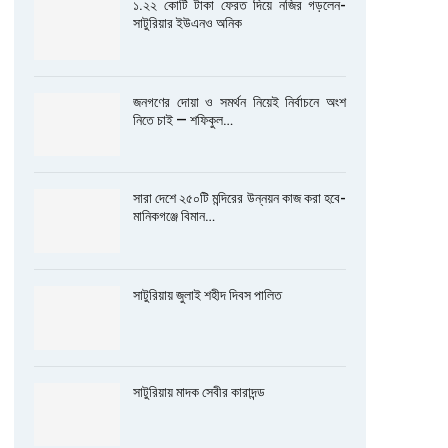
১.২২ কোটি টাকা ফেরত দিয়ে নজির গড়লেন-
সাটুরিয়ার ইউএনও অনিক
জনগণের দোয়া ও সমর্থন নিয়েই নির্বাচনে অংশ
নিতে চাই — শফিকুল…
সারা দেশে ২৫০টি মন্দিরের উন্নয়ন কাজ করা হবে-
মানিকগঞ্জে বিমান…
সাটুরিয়ায় জুলাই শহীদ দিবস পালিত
সাটুরিয়ায় মাদক সেবীর কারাদন্ড