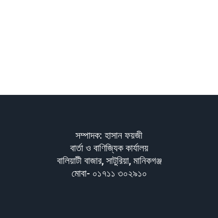
সম্পাদক: হাসান ফয়জী
বার্তা ও বাণিজ্যিক কার্যালয়
বালিয়াটী বাজার, সাটুরিয়া, মানিকগঞ্জ
মোবা- ০১৭১১ ৩০২৯১০