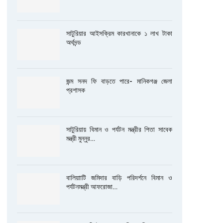
সাটুরিয়ার আইসক্রিম কারখানাকে ১ লাখ টাকা
অর্থদন্ড
জন্ম সনদ ফি বাড়তে পারে- মানিকগঞ্জ জেলা
প্রশাসক
সাটুরিয়ায় বিমান ও পর্যটন মন্ত্রীর পিতা সাবেক
মন্ত্রী মুন্নুর…
বালিয়াাটি জমিদার বাড়ি পরিদর্শনে বিমান ও
পর্যটনমন্ত্রী আফরোজা…