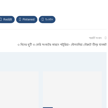
ReddIt
Pinterest
ই-মেইল
পরবর্তি সংবাদ
৩ দিনের ছুটি ও ফেরি সংকটের কারনে পাটুরিয়া- দৌলতদিয়া নৌরুটে তীব্র যানজট