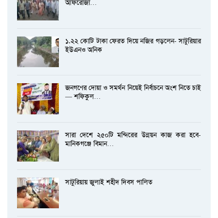
আফরোজা…
১.২২ কোটি টাকা ফেরত দিয়ে নজির গড়লেন- সাটুরিয়ার
ইউএনও অনিক
জনগণের দোয়া ও সমর্থন নিয়েই নির্বাচনে অংশ নিতে চাই
— শফিকুল…
সারা দেশে ২৫০টি মন্দিরের উন্নয়ন কাজ করা হবে-
মানিকগঞ্জে বিমান…
সাটুরিয়ায় জুলাই শহীদ দিবস পালিত