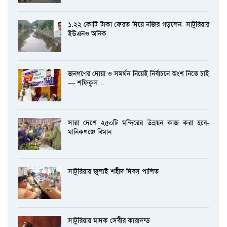
১.২২ কোটি টাকা ফেরত দিয়ে নজির গড়লেন- সাটুরিয়ার
ইউএনও অনিক
জনগণের দোয়া ও সমর্থন নিয়েই নির্বাচনে অংশ নিতে চাই
— শফিকুল…
সারা দেশে ২৫০টি মন্দিরের উন্নয়ন কাজ করা হবে-
মানিকগঞ্জে বিমান…
সাটুরিয়ায় জুলাই শহীদ দিবস পালিত
সাটুরিয়ায় মাদক সেবীর কারাদন্ড