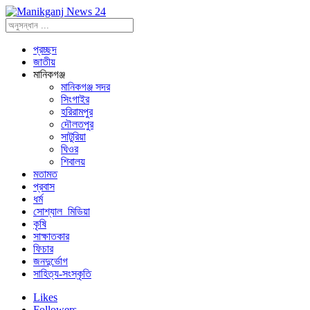
প্রচ্ছদ
জাতীয়
মানিকগঞ্জ
মানিকগঞ্জ সদর
সিংগাইর
হরিরামপুর
দৌলতপুর
সাটুরিয়া
ঘিওর
শিবালয়
মতামত
প্রবাস
ধর্ম
সোশ্যাল_মিডিয়া
কৃষি
সাক্ষাতকার
ফিচার
জনদুর্ভোগ
সাহিত্য-সংস্কৃতি
Likes
Followers