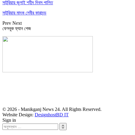
সাটুরিয়ায় জুলাই শহীদ দিবস পালিত
সাটুরিয়ায় মাদক সেবীর কারাদন্ড
Prev
Next
ফেসবুক ফ্যান পেজ
সম্পাদক: হাসান ফয়জী
বার্তা ও বাণিজ্যিক কার্যালয়
বালিয়াটী বাজার, সাটুরিয়া, মানিকগঞ্জ
মোবা- ০১৭১১ ৩০২৯১০
© 2026 - Manikganj News 24. All Rights Reserved.
Website Design:
DesignhostBD IT
Sign in