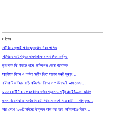
সর্বশেষ
সাটুরিয়ায় জুলাই গণঅভ্যুত্থান দিবস পালিত
সাটুরিয়ার আইসক্রিম কারখানাকে ১ লাখ টাকা অর্থদন্ড
জন্ম সনদ ফি বাড়তে পারে- মানিকগঞ্জ জেলা প্রশাসক
সাটুরিয়ায় বিমান ও পর্যটন মন্ত্রীর পিতা সাবেক মন্ত্রী মুন্নুর…
বালিয়াাটি জমিদার বাড়ি পরিদর্শনে বিমান ও পর্যটনমন্ত্রী আফরোজা…
১.২২ কোটি টাকা ফেরত দিয়ে নজির গড়লেন- সাটুরিয়ার ইউএনও অনিক
জনগণের দোয়া ও সমর্থন নিয়েই নির্বাচনে অংশ নিতে চাই — শফিকুল…
সারা দেশে ২৫০টি মন্দিরের উন্নয়ন কাজ করা হবে- মানিকগঞ্জে বিমান…