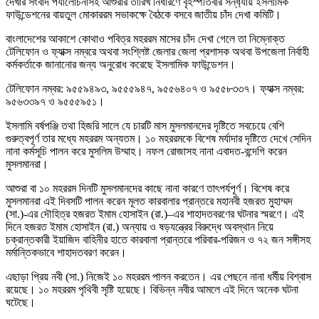
দেখার সংবাদ পর্যালোচনাসহ আশুরার তারিখ নির্ধারণে বৃহস্পতিবার সন্ধ‌্যায় ইসলামিক
ফাউন্ডেশনের বায়তুল মোকাররম সভাকক্ষে বৈঠকে বসবে জাতীয় চাঁদ দেখা কমিটি।
বাংলাদেশের আকাশে কোথাও পবিত্র মহররম মাসের চাঁদ দেখা গেলে তা নিম্নোক্ত
টেলিফোন ও ফ্যাক্স নম্বরে অথবা সংশ্লিষ্ট জেলার জেলা প্রশাসক অথবা উপজেলা নির্বাহী
কর্মকর্তাকে জানানোর জন্য অনুরোধ করেছে ইসলামিক ফাউন্ডেশন।
টেলিফোন নম্বর: ৯৫৫৯৪৯৩, ৯৫৫৫৯৪৭, ৯৫৫৬৪০৭ ও ৯৫৫৮৩৩৭। ফ্যাক্স নম্বর:
৯৫৬৩৩৯৭ ও ৯৫৫৫৯৫১।
ইসলামি বর্ষপঞ্জি তথা হিজরি সালে যে চারটি মাস মুসলমানদের দৃষ্টিতে সবচেয়ে বেশি
গুরুত্বপূর্ণ তার মধ্যে মহররম অন্যতম। ১০ মহররমকে বিশেষ মর্যাদার দৃষ্টিতে দেখে সেদিন
নানা কর্মসূচি পালন করে মুসলিম উম্মাহ। নফল রোজাসহ নানা এবাদত-বন্দেগি করেন
মুসলমানরা।
আশুরা বা ১০ মহররম দিনটি মুসলমানদের কাছে নানা কারণে তাৎপর্যপূর্ণ। বিশেষ করে
মুসলমানরা এই দিবসটি পালন করেন মূলত কারবালার প্রান্তরে মহানবী হজরত মুহাম্মদ
(সা.)-এর দৌহিত্র হজরত ইমাম হোসাইন (রা.)–এর শাহাদতবরণের ঘটনার স্মরণে। এই
দিনে হজরত ইমাম হোসাইন (রা.) অন্যায় ও ষড়যন্ত্রের বিরুদ্ধে অবস্থান নিয়ে
চক্রান্তকারী ইয়াজিদ বাহিনীর হাতে কারবালা প্রান্তরে পরিবার-পরিজন ও ৭২ জন সঙ্গীসহ
মর্মান্তিকভাবে শাহাদতবরণ করেন।
এছাড়া প্রিয় নবী (সা.) নিজেই ১০ মহররম পালন করতেন। এর পেছনে নানা ধর্মীয় বিশ্বাস
রয়েছে। ১০ মহররম পৃথিবী সৃষ্টি হয়েছে। বিভিন্ন নবীর আমলে এই দিনে অনেক ঘটনা
ঘটেছে।